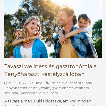
Tavaszi wellness és gasztronómia a
Fenyőharaszt Kastélyszállóban
2025-01-22
Blog
Családi wellness szálloda
,
Fenyőharaszt Kastélyszálló
,
gyerekbarát wellness
szálloda
,
Kastélyszálló
,
wellness
A tavasz a megújulás időszaka, amikor minden