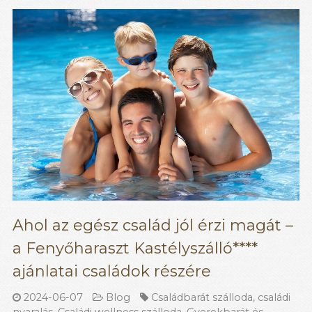
Ahol az egész család jól érzi magát –
a Fenyőharaszt Kastélyszálló****
ajánlatai családok részére
2024-06-07
Blog
Családbarát szálloda
,
családi
nyaralás
,
Családi wellness szálloda
,
Gyerekbarát és