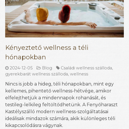
Kényeztető wellness a téli
hónapokban
2024-12-05
Blog
Családi wellness szálloda
,
gyerekbarát wellness szálloda
,
wellness
Nincs is jobb a hideg, téli hónapokban, mint egy
kellemes, pihentető wellness-hétvége, amikor
elfelejthetjük a mindennapok rohanását, és
testileg-lelkileg feltöltődhetünk. A Fenyőharaszt
Kastélyszálló modern wellness-szolgáltatásai
ideálisak mindazok számára, akik különleges téli
kikapcsolódásra vágynak.