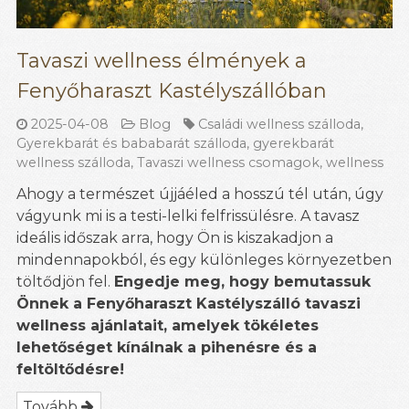
Tavaszi wellness élmények a
Fenyőharaszt Kastélyszállóban
2025-04-08
Blog
Családi wellness szálloda
,
Gyerekbarát és bababarát szálloda
,
gyerekbarát
wellness szálloda
,
Tavaszi wellness csomagok
,
wellness
Ahogy a természet újjáéled a hosszú tél után, úgy
vágyunk mi is a testi-lelki felfrissülésre. A tavasz
ideális időszak arra, hogy Ön is kiszakadjon a
mindennapokból, és egy különleges környezetben
töltődjön fel.
Engedje meg, hogy bemutassuk
Önnek a Fenyőharaszt Kastélyszálló tavaszi
wellness ajánlatait, amelyek tökéletes
lehetőséget kínálnak a pihenésre és a
feltöltődésre!
Tovább