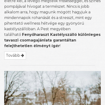
életre kel, a levegő megtelik frissességgel, és színes
pompájával hívogat a természet. Nincs is jobb
alkalom arra, hogy magunk mögött hagyjuk a
mindennapok rohanását és a stresszt, mint egy
pihentető wellness hétvége egy gyönyörű
kastélyszállóban. A Pest megyében
található
Fenyőharaszt Kastélyszálló különleges
tavaszi csomagajánlata garantáltan
felejthetetlen élményt ígér
!
Tovább