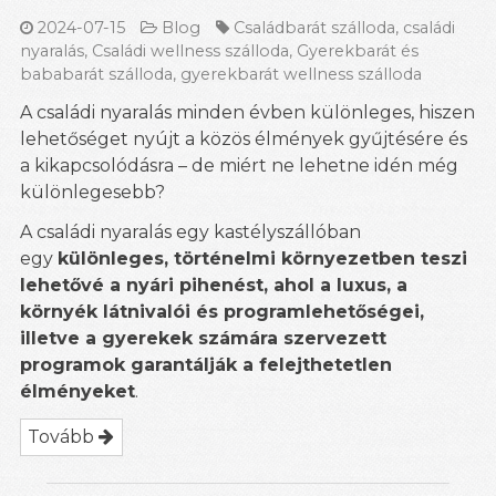
2024-07-15
Blog
Családbarát szálloda
,
családi
nyaralás
,
Családi wellness szálloda
,
Gyerekbarát és
bababarát szálloda
,
gyerekbarát wellness szálloda
A családi nyaralás minden évben különleges, hiszen
lehetőséget nyújt a közös élmények gyűjtésére és
a kikapcsolódásra – de miért ne lehetne idén még
különlegesebb?
A családi nyaralás egy kastélyszállóban
egy
különleges, történelmi környezetben teszi
lehetővé a nyári pihenést, ahol a luxus, a
környék látnivalói és programlehetőségei,
illetve a gyerekek számára szervezett
programok garantálják a felejthetetlen
élményeket
.
Tovább