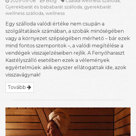
2025-05-08
Blog
Családi wellness szálloda
,
Gyerekbarát és bababarát szálloda
,
gyerekbarát
wellness szálloda
,
wellness
Egy szálloda valódi értéke nem csupán a
szolgáltatások számában, a szobák minőségében
vagy a környezet szépségében mérhető – bár ezek
mind fontos szempontok –, a valódi megítélése a
vendégek visszajelzéseiben rejlik. A Fenyőharaszt
Kastélyszálló esetében ezek a vélemények
egyértelműek: akik egyszer ellátogattak ide, azok
visszavágynak!
Tovább