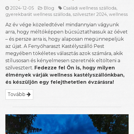
2024-12-05
Blog
Családi wellness szálloda
,
gyerekbarát wellness szálloda
,
szilveszter 2024
,
wellness
Az év vége közeledtével mindannyian vágyunk
arra, hogy méltóképpen búcsúztathassuk az óévet
– és persze arra is, hogy alaposan megünnepeljük
az újat. A Fenyőharaszt Kastélyszálló Pest
megyében tökéletes választás azok számára, akik
stílusosan és kényelmesen szeretnék eltölteni a
szilvesztert.
Fedezze fel Ön is, hogy milyen
élmények várják wellness kastélyszállónkban,
és készüljön egy felejthetetlen évzárásra!
Tovább