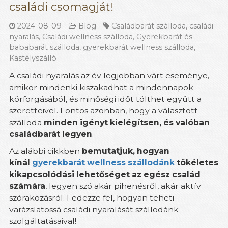
családi csomagját!
2024-08-09
Blog
Családbarát szálloda
,
családi
nyaralás
,
Családi wellness szálloda
,
Gyerekbarát és
bababarát szálloda
,
gyerekbarát wellness szálloda
,
Kastélyszálló
A családi nyaralás az év legjobban várt eseménye,
amikor mindenki kiszakadhat a mindennapok
körforgásából, és minőségi időt tölthet együtt a
szeretteivel. Fontos azonban, hogy a választott
szálloda
minden igényt kielégítsen, és valóban
családbarát legyen
.
Az alábbi cikkben
bemutatjuk, hogyan
kínál
gyerekbarát wellness szállodánk
tökéletes
kikapcsolódási lehetőséget az egész család
számára
, legyen szó akár pihenésről, akár aktív
szórakozásról. Fedezze fel, hogyan teheti
varázslatossá családi nyaralását szállodánk
szolgáltatásaival!