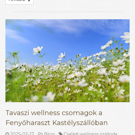
Tavaszi wellness csomagok a
Fenyőharaszt Kastélyszállóban
2025-02-17
Blog
Családi wellness szálloda
,