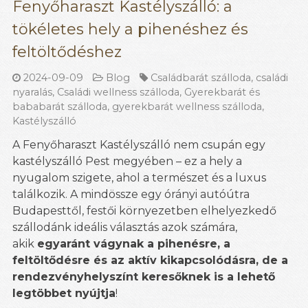
Fenyőharaszt Kastélyszálló: a
tökéletes hely a pihenéshez és
feltöltődéshez
2024-09-09
Blog
Családbarát szálloda
,
családi
nyaralás
,
Családi wellness szálloda
,
Gyerekbarát és
bababarát szálloda
,
gyerekbarát wellness szálloda
,
Kastélyszálló
A Fenyőharaszt Kastélyszálló nem csupán egy
kastélyszálló Pest megyében – ez a hely a
nyugalom szigete, ahol a természet és a luxus
találkozik. A mindössze egy órányi autóútra
Budapesttől, festői környezetben elhelyezkedő
szállodánk ideális választás azok számára,
akik
egyaránt vágynak a pihenésre, a
feltöltődésre és az aktív kikapcsolódásra, de a
rendezvényhelyszínt keresőknek is a lehető
legtöbbet nyújtja
!