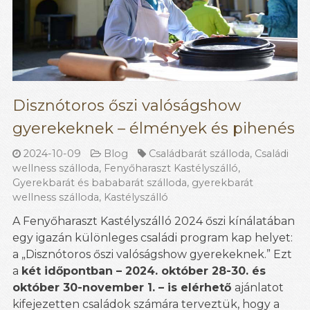
Disznótoros őszi valóságshow
gyerekeknek – élmények és pihenés
2024-10-09
Blog
Családbarát szálloda
,
Családi
wellness szálloda
,
Fenyőharaszt Kastélyszálló
,
Gyerekbarát és bababarát szálloda
,
gyerekbarát
wellness szálloda
,
Kastélyszálló
A Fenyőharaszt Kastélyszálló 2024 őszi kínálatában
egy igazán különleges családi program kap helyet:
a „Disznótoros őszi valóságshow gyerekeknek.” Ezt
a
két időpontban – 2024. október 28-30. és
október 30-november 1. – is elérhető
ajánlatot
kifejezetten családok számára terveztük, hogy a