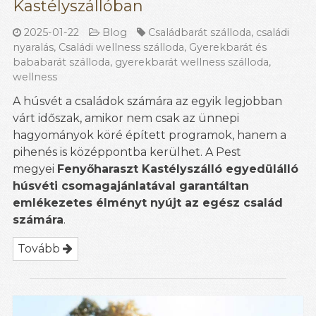
Kastélyszállóban
2025-01-22
Blog
Családbarát szálloda
,
családi
nyaralás
,
Családi wellness szálloda
,
Gyerekbarát és
bababarát szálloda
,
gyerekbarát wellness szálloda
,
wellness
A húsvét a családok számára az egyik legjobban
várt időszak, amikor nem csak az ünnepi
hagyományok köré épített programok, hanem a
pihenés is középpontba kerülhet. A Pest
megyei
Fenyőharaszt Kastélyszálló egyedülálló
húsvéti csomagajánlatával garantáltan
emlékezetes élményt nyújt az egész család
számára
.
Tovább