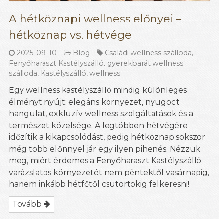
A hétköznapi wellness előnyei –
hétköznap vs. hétvége
2025-09-10
Blog
Családi wellness szálloda
,
Fenyőharaszt Kastélyszálló
,
gyerekbarát wellness
szálloda
,
Kastélyszálló
,
wellness
Egy wellness kastélyszálló mindig különleges
élményt nyújt: elegáns környezet, nyugodt
hangulat, exkluzív wellness szolgáltatások és a
természet közelsége. A legtöbben hétvégére
időzítik a kikapcsolódást, pedig hétköznap sokszor
még több előnnyel jár egy ilyen pihenés. Nézzük
meg, miért érdemes a Fenyőharaszt Kastélyszálló
varázslatos környezetét nem péntektől vasárnapig,
hanem inkább hétfőtől csütörtökig felkeresni!
Tovább