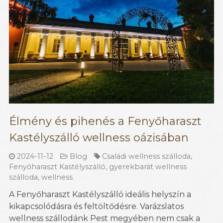
Élmény és pihenés a Fenyőharaszt
Kastélyszálló wellness oázisában
2024-11-12
Blog
Családi wellness szálloda
,
Fenyőharaszt Kastélyszálló
,
gyerekbarát wellness
szálloda
,
wellness
A Fenyőharaszt Kastélyszálló ideális helyszín a
kikapcsolódásra és feltöltődésre. Varázslatos
wellness szállodánk Pest megyében nem csak a