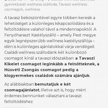
gyerekbarát wellness szálloda
,
Tavaszi wellness
csomagok
,
wellness
A tavasz beköszöntével egyre többen keresik a
lehetőséget a különleges kikapcsolódásra és a
feltöltődésre valahol távol a mindennapoktól. A
Fenyőharaszt Kastélyszálló – amely Pest megye
egyik legnépszerűbb wellness kastélyszállója –
idén is különleges ajánlatokkal várja vendégeit.
Családi wellness szállodánk két különböző
csomagot kínál a tavaszi időszakban:
a Tavaszi
Kikelet csomagot leginkább a felnőtteknek, a
Húsvéti Zsongás csomagot pedig a
kisgyermekes családok számára ajánljuk
.
Az alábbiakban
bemutatjuk e két
csomagajánlatot
, illetve azt is, hogy miért
érdemes bennünket választani a tavaszi
feltöltődéshez.