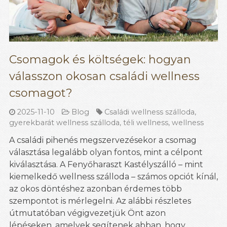
Csomagok és költségek: hogyan
válasszon okosan családi wellness
csomagot?
2025-11-10
Blog
Családi wellness szálloda
,
gyerekbarát wellness szálloda
,
téli wellness
,
wellness
A családi pihenés megszervezésekor a csomag
választása legalább olyan fontos, mint a célpont
kiválasztása. A Fenyőharaszt Kastélyszálló – mint
kiemelkedő wellness szálloda – számos opciót kínál,
az okos döntéshez azonban érdemes több
szempontot is mérlegelni. Az alábbi részletes
útmutatóban végigvezetjük Önt azon
lépéseken, amelyek segítenek abban, hogy