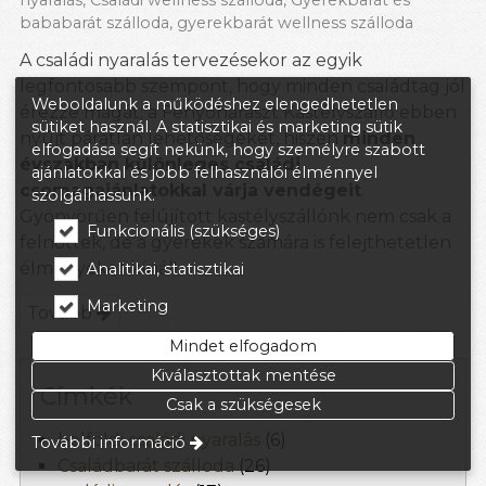
bababarát szálloda
,
gyerekbarát wellness szálloda
A családi nyaralás tervezésekor az egyik
legfontosabb szempont, hogy minden családtag jól
Weboldalunk a működéshez elengedhetetlen
érezze magát; a Fenyőharaszt Kastélyszálló ebben
sütiket használ. A statisztikai és marketing sütik
nyújt páratlan lehetőségeket, hiszen
minden
elfogadása segít nekünk, hogy személyre szabott
évszakban különleges családi
ajánlatokkal és jobb felhasználói élménnyel
csomagajánlatokkal várja vendégeit
.
szolgálhassunk.
Gyönyörűen felújított kastélyszállónk nem csak a
Funkcionális (szükséges)
felnőttek, de a gyerekek számára is felejthetetlen
élményeket kínál!
Analitikai, statisztikai
Marketing
Tovább
Mindet elfogadom
Kiválasztottak mentése
Címkék
Csak a szükségesek
belföldi családi nyaralás
(6)
További információ
Családbarát szálloda
(26)