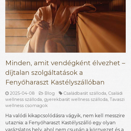
Minden, amit vendégként élvezhet –
díjtalan szolgáltatások a
Fenyőharaszt Kastélyszállóban
2025-04-08
Blog
Családbarát szálloda
,
Családi
wellness szálloda
,
gyerekbarát wellness szálloda
,
Tavaszi
wellness csomagok
Ha valódi kikapcsolódásra vágyik, nem kell messzire
utaznia: a Fenyőharaszt Kastélyszálló egy olyan
varázslatos hely, ahol nem csupán a környezet és a