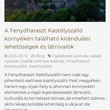
A Fenyőharaszt Kastélyszálló
környékén található kirándulási
lehetőségek és látnivalók
2025-03-12
Blog
Családbarát szálloda
,
családi
nyaralás
,
Családi wellness szálloda
,
Fenyőharaszt
Kastélyszálló
,
Kastélyszálló
A Fenyőharaszt Kastélyszálló nem csak egy
pihentető wellness kastélyszálló Pest megyében,
hanem egy olyan hely is, ahonnan könnyedén
elérhetőek a régió legérdekesebb látnivalói,
kulturális és természeti kincsei, de emellett számos
aktív kikapcsolódási lehetőség is várja az ide