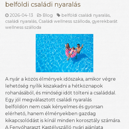
belföldi családi nyaralás
2026-04-13
Blog
belföldi családi nyaralás
,
családi nyaralás
,
Családi wellness szálloda
,
gyerekbarát
wellness szálloda
A nyár a közös élmények időszaka, amikor végre
lehetőség nyílik kiszakadni a hétköznapok
rohanásából, és minőségi időt tölteni a családdal.
Egy jól megválasztott családi nyaralás
belföldön nem csak kényelmes és gyorsan
elérhető, hanem élményekben gazdag
kikapcsolódást is kínál minden korosztály számára.
A Fenyőharaszt Kastélyszálló nyári ajánlata