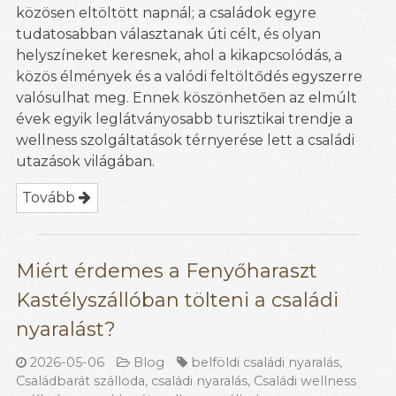
közösen eltöltött napnál; a családok egyre
tudatosabban választanak úti célt, és olyan
helyszíneket keresnek, ahol a kikapcsolódás, a
közös élmények és a valódi feltöltődés egyszerre
valósulhat meg. Ennek köszönhetően az elmúlt
évek egyik leglátványosabb turisztikai trendje a
wellness szolgáltatások térnyerése lett a családi
utazások világában.
Tovább
Miért érdemes a Fenyőharaszt
Kastélyszállóban tölteni a családi
nyaralást?
2026-05-06
Blog
belföldi családi nyaralás
,
Családbarát szálloda
,
családi nyaralás
,
Családi wellness