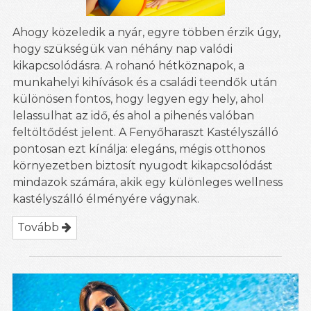
Ahogy közeledik a nyár, egyre többen érzik úgy,
hogy szükségük van néhány nap valódi
kikapcsolódásra. A rohanó hétköznapok, a
munkahelyi kihívások és a családi teendők után
különösen fontos, hogy legyen egy hely, ahol
lelassulhat az idő, és ahol a pihenés valóban
feltöltődést jelent. A Fenyőharaszt Kastélyszálló
pontosan ezt kínálja: elegáns, mégis otthonos
környezetben biztosít nyugodt kikapcsolódást
mindazok számára, akik egy különleges wellness
kastélyszálló élményére vágynak.
Tovább