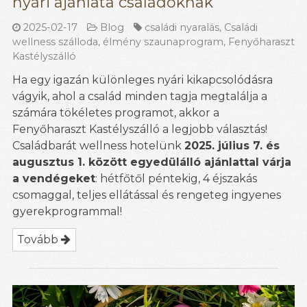
nyári ajánlata családoknak
2025-02-17
Blog
családi nyaralás
,
Családi
wellness szálloda
,
élmény szaunaprogram
,
Fenyőharaszt
Kastélyszálló
Ha egy igazán különleges nyári kikapcsolódásra
vágyik, ahol a család minden tagja megtalálja a
számára tökéletes programot, akkor a
Fenyőharaszt Kastélyszálló a legjobb választás!
Családbarát wellness hotelünk
2025. július 7. és
augusztus 1. között egyedülálló ajánlattal várja
a vendégeket
: hétfőtől péntekig, 4 éjszakás
csomaggal, teljes ellátással és rengeteg ingyenes
gyerekprogrammal!
Tovább