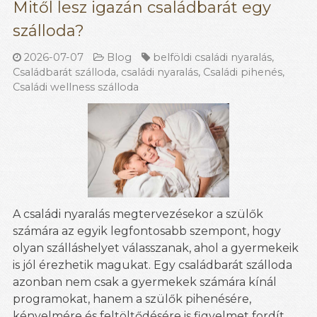
Mitől lesz igazán családbarát egy
szálloda?
2026-07-07
Blog
belföldi családi nyaralás
,
Családbarát szálloda
,
családi nyaralás
,
Családi pihenés
,
Családi wellness szálloda
A családi nyaralás megtervezésekor a szülők
számára az egyik legfontosabb szempont, hogy
olyan szálláshelyet válasszanak, ahol a gyermekeik
is jól érezhetik magukat. Egy családbarát szálloda
azonban nem csak a gyermekek számára kínál
programokat, hanem a szülők pihenésére,
kényelmére és feltöltődésére is figyelmet fordít.