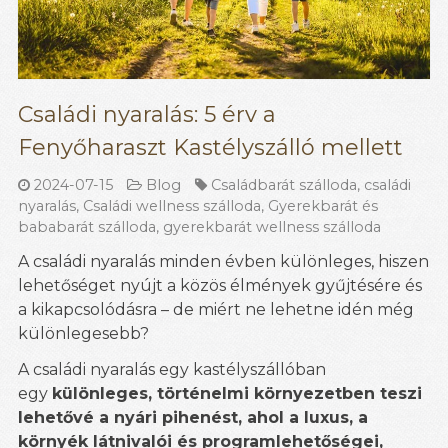
Családi nyaralás: 5 érv a
Fenyőharaszt Kastélyszálló mellett
2024-07-15
Blog
Családbarát szálloda
,
családi
nyaralás
,
Családi wellness szálloda
,
Gyerekbarát és
bababarát szálloda
,
gyerekbarát wellness szálloda
A családi nyaralás minden évben különleges, hiszen
lehetőséget nyújt a közös élmények gyűjtésére és
a kikapcsolódásra – de miért ne lehetne idén még
különlegesebb?
A családi nyaralás egy kastélyszállóban
egy
különleges, történelmi környezetben teszi
lehetővé a nyári pihenést, ahol a luxus, a
környék látnivalói és programlehetőségei,