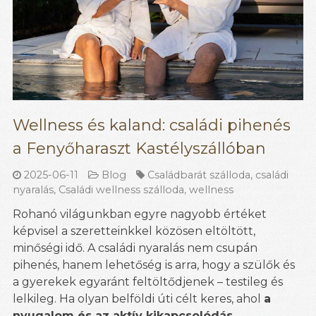
Wellness és kaland: családi pihenés
a Fenyőharaszt Kastélyszállóban
2025-06-11
Blog
Családbarát szálloda
,
családi
nyaralás
,
Családi wellness szálloda
,
wellness
Rohanó világunkban egyre nagyobb értéket
képvisel a szeretteinkkel közösen eltöltött,
minőségi idő. A családi nyaralás nem csupán
pihenés, hanem lehetőség is arra, hogy a szülők és
a gyerekek egyaránt feltöltődjenek – testileg és
lelkileg. Ha olyan belföldi úti célt keres, ahol
a
nyugalom és az aktív kikapcsolódás