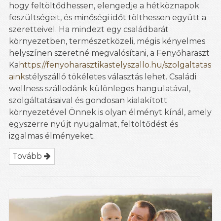
hogy feltöltődhessen, elengedje a hétköznapok
feszültségeit, és minőségi időt tölthessen együtt a
szeretteivel. Ha mindezt egy családbarát
környezetben, természetközeli, mégis kényelmes
helyszínen szeretné megvalósítani, a Fenyőharaszt
Ka
https://fenyoharasztikastelyszallo.hu/szolgaltatas
aink
stélyszálló tökéletes választás lehet. Családi
wellness szállodánk különleges hangulatával,
szolgáltatásaival és gondosan kialakított
környezetével Önnek is olyan élményt kínál, amely
egyszerre nyújt nyugalmat, feltöltődést és
izgalmas élményeket.
Tovább