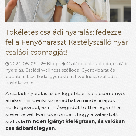
Tökéletes családi nyaralás: fedezze
fel a Fenyőharaszt Kastélyszálló nyári
családi csomagját!
2024-08-09
Blog
Családbarát szálloda
,
családi
nyaralás
,
Családi wellness szálloda
,
Gyerekbarát és
bababarát szálloda
,
gyerekbarát wellness szálloda
,
Kastélyszálló
A családi nyaralás az év legjobban várt eseménye,
amikor mindenki kiszakadhat a mindennapok
körforgásából, és minőségi időt tölthet együtt a
szeretteivel. Fontos azonban, hogy a választott
szálloda
minden igényt kielégítsen, és valóban
családbarát legyen
.