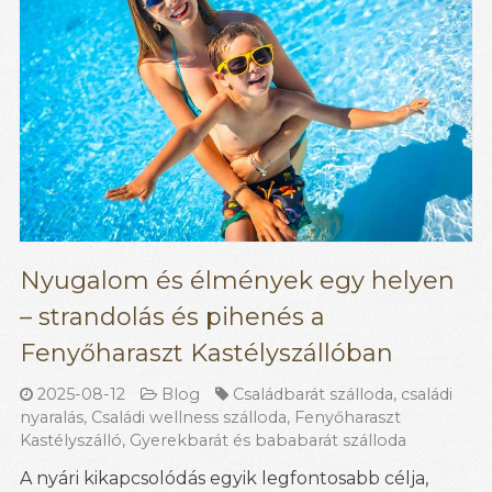
Nyugalom és élmények egy helyen
– strandolás és pihenés a
Fenyőharaszt Kastélyszállóban
2025-08-12
Blog
Családbarát szálloda
,
családi
nyaralás
,
Családi wellness szálloda
,
Fenyőharaszt
Kastélyszálló
,
Gyerekbarát és bababarát szálloda
A nyári kikapcsolódás egyik legfontosabb célja,