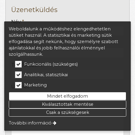
Üzenetküldés
-
Név
*
Weboldalunk a működéshez elengedhetetlen
sütiket használ. A statisztikai és marketing sütik
-
elfogadása segít nekünk, hogy személyre szabott
E-mail
*
ajánlatokkal és jobb felhasználói élménnyel
szolgálhassunk.
-
Funkcionális (szükséges)
Telefonszám
Analitikai, statisztikai
-
Marketing
Üzenet
*
Mindet elfogadom
Kiválasztottak mentése
-
Csak a szükségesek
További információ
-
-