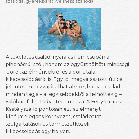
szálloda
,
gyerekbarát wellness szálloda
A tökéletes családi nyaralás nem csupán a
pihenésről szól, hanem az együtt töltött minőségi
időről, az élményekről és a gondtalan
kikapcsolódásról is. Egy jól megválasztott úti cél
jelentősen hozzájárulhat ahhoz, hogy a család
minden tagja – a legkisebbektől a felnőttekig –
valóban feltöltődve térjen haza. A Fenyőharaszt
Kastélyszálló pontosan ezt az élményt
kínálja: elegáns környezet, családbarát
szolgáltatások és természetközeli
kikapcsolódás egy helyen.