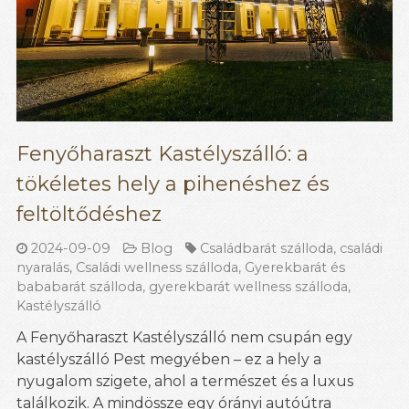
Fenyőharaszt Kastélyszálló: a
tökéletes hely a pihenéshez és
feltöltődéshez
2024-09-09
Blog
Családbarát szálloda
,
családi
nyaralás
,
Családi wellness szálloda
,
Gyerekbarát és
bababarát szálloda
,
gyerekbarát wellness szálloda
,
Kastélyszálló
A Fenyőharaszt Kastélyszálló nem csupán egy
kastélyszálló Pest megyében – ez a hely a
nyugalom szigete, ahol a természet és a luxus
találkozik. A mindössze egy órányi autóútra