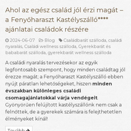
Ahol az egész család jól érzi magát –
a Fenyőharaszt Kastélyszálló****
ajánlatai családok részére
2024-06-07
Blog
Családbarát szálloda
,
családi
nyaralás
,
Családi wellness szálloda
,
Gyerekbarát és
bababarát szálloda
,
gyerekbarát wellness szálloda
A családi nyaralás tervezésekor az egyik
legfontosabb szempont, hogy minden családtag jól
érezze magát; a Fenyőharaszt Kastélyszálló ebben
nyújt páratlan lehetőségeket, hiszen
minden
évszakban különleges családi
csomagajánlatokkal várja vendégeit
.
Gyönyörűen felújított kastélyszállónk nem csak a
felnőttek, de a gyerekek számára is felejthetetlen
élményeket kínál!
Tovább