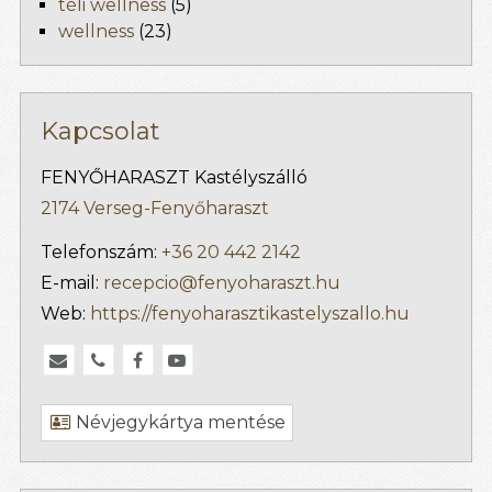
téli wellness
(5)
wellness
(23)
Kapcsolat
FENYŐHARASZT Kastélyszálló
2174 Verseg-Fenyőharaszt
Telefonszám:
+36 20 442 2142
E-mail:
recepcio@fenyoharaszt.hu
Web:
https://fenyoharasztikastelyszallo.hu
Névjegykártya mentése