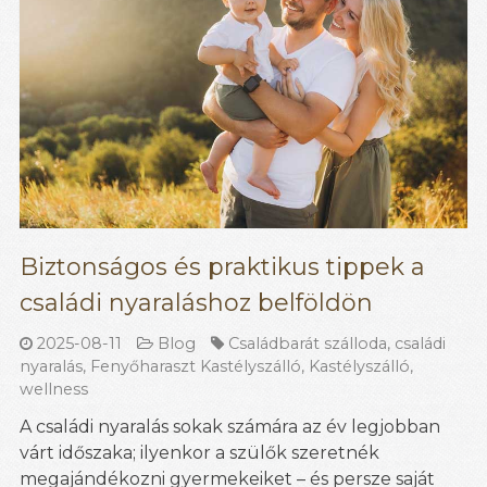
Biztonságos és praktikus tippek a
családi nyaraláshoz belföldön
2025-08-11
Blog
Családbarát szálloda
,
családi
nyaralás
,
Fenyőharaszt Kastélyszálló
,
Kastélyszálló
,
wellness
A családi nyaralás sokak számára az év legjobban
várt időszaka; ilyenkor a szülők szeretnék
megajándékozni gyermekeiket – és persze saját