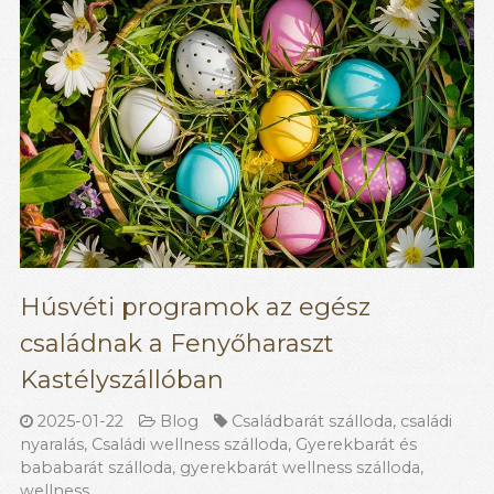
Húsvéti programok az egész
családnak a Fenyőharaszt
Kastélyszállóban
2025-01-22
Blog
Családbarát szálloda
,
családi
nyaralás
,
Családi wellness szálloda
,
Gyerekbarát és
bababarát szálloda
,
gyerekbarát wellness szálloda
,
wellness