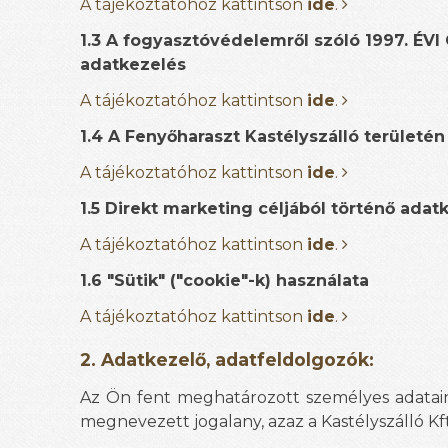
A tájékoztatóhoz kattintson
ide
.
1.3 A fogyasztóvédelemről szóló 1997. ÉVI
adatkezelés
A tájékoztatóhoz kattintson
ide
.
1.4 A Fenyőharaszt Kastélyszálló terület
A tájékoztatóhoz kattintson
ide
.
1.5 Direkt marketing céljából történő adat
A tájékoztatóhoz kattintson
ide
.
1.6 "Sütik" ("cookie"-k) használata
A tájékoztatóhoz kattintson
ide
.
2. Adatkezelő, adatfeldolgozók:
Az Ön fent meghatározott személyes adataina
megnevezett jogalany, azaz a Kastélyszálló Kft