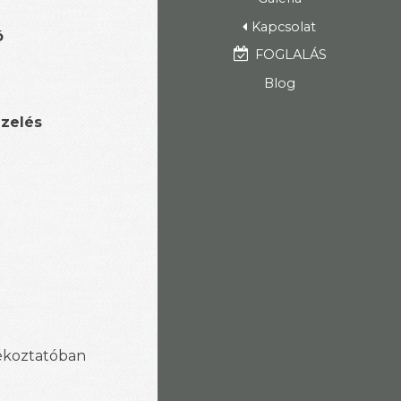
Kapcsolat
ó
FOGLALÁS
Blog
ezelés
jékoztatóban