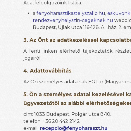
Adatfeldolgozóink listája:
a
fenyoharasztikastelyszallo.hu
,
eskuvonkh
rendezvenyhelyszin-cegeknek.hu
webolda
Budapest, Újlak utca 116-128. A. lház. 2. em. 
3. Az Önt az adatkezeléssel kapcsolatba
A fenti linken elérhető tájékoztatók részl
jogairól.
4. Adattovábbítás
Az Ön személyes adatainak EGT-n (Magyarorsz
5. Ön a személyes adatai kezelésével k
ügyvezetőtől az alábbi elérhetőségeke
cím: 1033 Budapest, Polgár utca 8-10.
telefon: +36 20 442 2142
e-mail:
recepcio@fenyoharaszt.hu