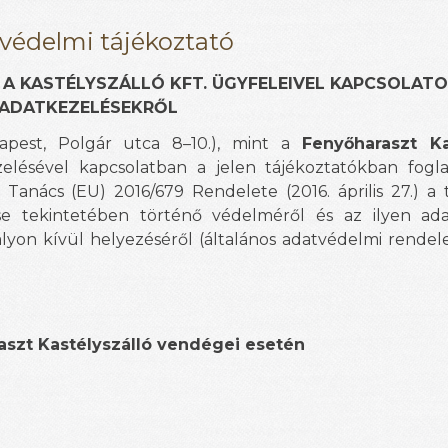
védelmi tájékoztató
A KASTÉLYSZÁLLÓ KFT. ÜGYFELEIVEL KAPCSOLAT
ADATKEZELÉSEKRŐL
apest, Polgár utca 8–10.), mint a
Fenyőharaszt Ka
elésével kapcsolatban a jelen tájékoztatókban foglal
Tanács (EU) 2016/679 Rendelete (2016. április 27.) a
e tekintetében történő védelméről és az ilyen ad
tályon kívül helyezéséről (általános adatvédelmi rendel
aszt Kastélyszálló vendégei esetén