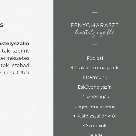
OS
stélyszálló
tak szerint
 természetes
Főoldal
atok szabad
Családi csomagjaink
et) („GDPR”)
Éttermünk
Esküvőhelyszín
Disznóvágás
Céges rendezvény
Kastélyszállónkról
Szobáink
Galéria