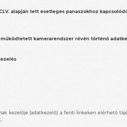
 CLV. alapján tett esetleges panaszokhoz kapcsolód
én működtetett kamerarendszer révén történő adatk
kezelés
k kezelője (adatkezelő) a fenti linkeken elérhető tá
.