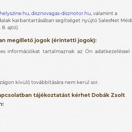
elyszine.hu
,
disznovagas-disznotor.hu
, valamint a
lak karbantartásában segítséget nyújtó SalesNet Média 
8. ajtó).
n megillető jogok (érintetti jogok):
etes információkat tartalmaznak az Ön adatkezeléssel
ágon kívüli) továbbítására nem kerül sor.
apcsolatban tájékoztatást kérhet Dobák Zsolt
n: