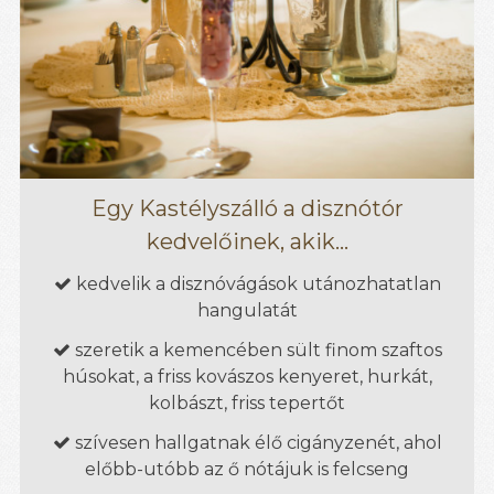
Egy Kastélyszálló a disznótór
kedvelőinek, akik...
kedvelik a disznóvágások utánozhatatlan

hangulatát
szeretik a kemencében sült finom szaftos

húsokat, a friss kovászos kenyeret, hurkát,
kolbászt, friss tepertőt
szívesen hallgatnak élő cigányzenét, ahol

előbb-utóbb az ő nótájuk is felcseng