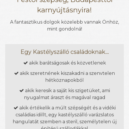
karnyújtásnyira!
A fantasztikus dolgok közelebb vannak Önhöz,
mint gondolná!
Egy Kastélyszálló családoknak...
akik barátságosak és közvetlenek

akik szeretnének kiszakadni a szenvtelen

hétköznapokból
akik keresik a saját kis szigetüket, ami

nyugalmat áraszt és magával ragad
akik értékelik a múlt szépségét és a vidéki

családias idillt, egy kastélyszálló varázslatos
hangulatát szemben a steril, személytelen új
építésű szállodákkal