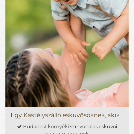
Egy Kastélyszálló esküvősöknek, akik...
Budapest környéki színvonalas esküvői

helyszín keresnek