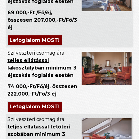
éjszakás foglalás esetén
69 000,-Ft /Fő/éj,
összesen 207.000,-Ft/Fő/3
éj
Lefoglalom MOST!
Szilveszteri
csomag ára
teljes ellátással
lakosztályban minimum 3
éjszakás foglalás esetén
74 000,-Ft/Fő/éj, összesen
222.000,-Ft/Fő/3 éj
Lefoglalom MOST!
Szilveszteri csomag ára
teljes ellátással
tetőtéri
szobában minimum 3