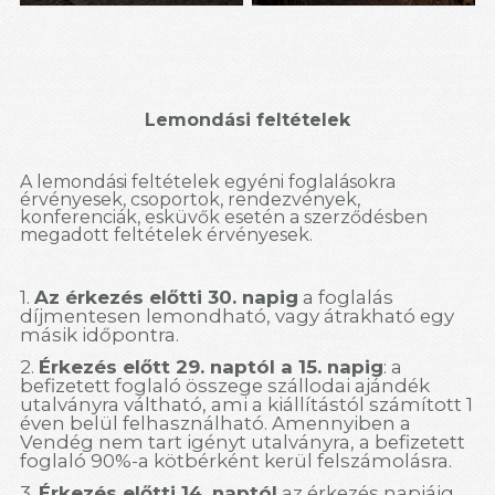
Lemondási feltételek
A lemondási feltételek egyéni foglalásokra
érvényesek, csoportok, rendezvények,
konferenciák, esküvők esetén a szerződésben
megadott feltételek érvényesek.
1.
Az érkezés előtti 30. napig
a foglalás
díjmentesen lemondható, vagy átrakható egy
másik időpontra.
2.
Érkezés előtt 29. naptól a 15. napig
: a
befizetett foglaló összege szállodai ajándék
utalványra váltható, ami a kiállítástól számított 1
éven belül felhasználható. Amennyiben a
Vendég nem tart igényt utalványra, a befizetett
foglaló 90%-a kötbérként kerül felszámolásra.
3.
Érkezés előtti 14. naptól
az érkezés napjáig