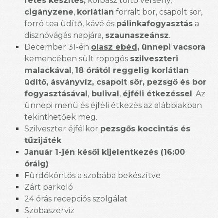
rétes készítés,
kolbász töltő verseny,
cigányzene
,
korlátlan
forralt bor, csapolt sör,
forró tea üdítő, kávé és
pálinkafogyasztás
a
disznóvágás napjára,
szaunaszeánsz
.
December 31-én
olasz ebéd,
ünnepi vacsora
kemencében sült ropogós
szilveszteri
malackával
,
18 órától reggelig korlátlan
üdítő, ásványvíz, csapolt sör, pezsgő és bor
fogyasztásával
,
bulival
,
éjféli étkezéssel
. Az
ünnepi menü és éjféli étkezés az alábbiakban
tekinthetőek meg.
Szilveszter éjfélkor
pezsgős koccintás és
tűzijáték
Január 1-jén késői kijelentkezés (16:00
óráig)
Fürdőköntös a szobába bekészítve
Zárt parkoló
24 órás recepciós szolgálat
Szobaszerviz