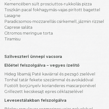
Kemencében sült prosciuttos-rukkolás pizza
Toszkán pacal fokhagymás-vajas pirított bagettel
Lasagne
Paradicsomos-mozzarellás csirkemell, jázmin rizzsel
Caprese saláta
Citromos meringue torta
Tiramisu
Szilveszteri ünnepi vacsora
Előétel felszolgálva – vegyes ízelítő
Hideg libamáj Paté kaviárral és pezsgő zselével
Tonhal tatár fekete szezámmal és avokádóval
Füstölt borjúnyelv korianderes mascarponével
Grillezett kecskesajt epres céklazselével
Levesestálakban felszolgálva