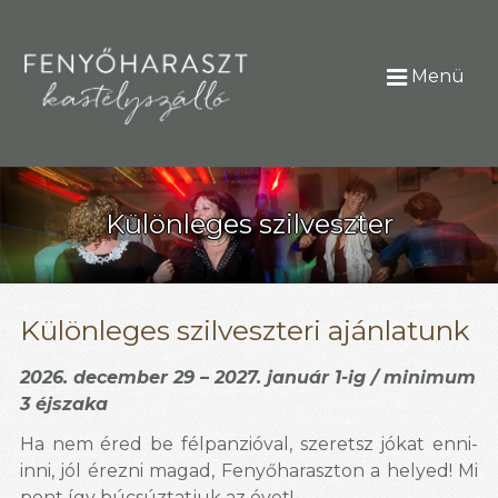
Menü
Különleges szilveszter
Különleges szilveszteri ajánlatunk
2026. december 29 – 2027. január 1-ig / minimum
3 éjszaka
Ha nem éred be félpanzióval, szeretsz jókat enni-
inni, jól érezni magad, Fenyőharaszton a helyed!
Mi
pont így búcsúztatjuk az évet!