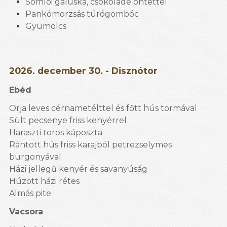
Somlói galuska, csokoládé öntettel
Pankómorzsás túrógombóc
Gyümölcs
2026. december 30. -
Disznótor
Ebéd
Orja leves cérnametélttel és főtt hús tormával
Sült pecsenye friss kenyérrel
Haraszti toros káposzta
Rántott hús friss karajból petrezselymes
burgonyával
Házi jellegű kenyér és savanyúság
Húzott házi rétes
Almás pite
Vacsora