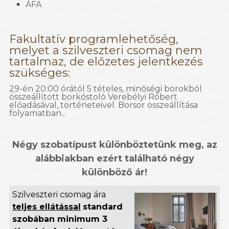
ÁFA
Fakultatív programlehetőség,
melyet a szilveszteri csomag nem
tartalmaz, de előzetes jelentkezés
szükséges:
29-én 20:00 órától 5 tételes, minőségi borokból
összeállított borkóstoló Verebélyi Róbert
előadásával, történeteivel. Borsor összeállítása
folyamatban...
Négy szobatípust különböztetünk meg, az
alábbiakban ezért található négy
különböző ár!
Szilveszteri csomag ára
teljes ellátással
standard
szobában minimum 3