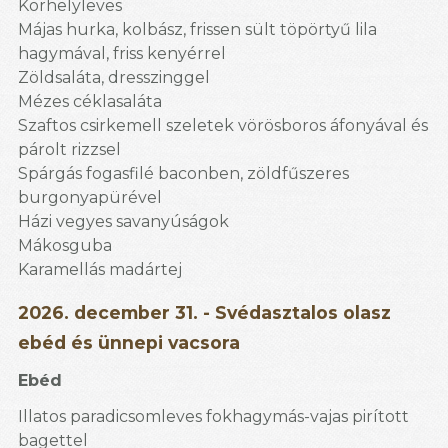
Korhelyleves
Májas hurka, kolbász, frissen sült töpörtyű lila
hagymával, friss kenyérrel
Zöldsaláta, dresszinggel
Mézes céklasaláta
Szaftos csirkemell szeletek vörösboros áfonyával és
párolt rizzsel
Spárgás fogasfilé baconben, zöldfűszeres
burgonyapürével
Házi vegyes savanyúságok
Mákosguba
Karamellás madártej
2026. december 31. - Svédasztalos olasz
ebéd és ünnepi vacsora
Ebéd
Illatos paradicsomleves fokhagymás-vajas pirított
bagettel