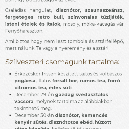
Családias hangulat,
disznótor, szaunaszeánsz,
fergeteges retro buli, színvonalas tűzijáték,
isteni ételek és italok,
mosoly, móka-kacagás vár
Fenyőharaszton.
Ami biztos hogy nem lesz: tombola és sztárfellépő,
mert nálunk Te vagy a nyeremény és a sztár!
Sz
ilveszteri csomagunk tartalma:
Érkezéskor frissen készített sajtos és kolbászos
pogácsa,
illatos
forralt bor, rumos tea, forró
citromos tea, édes süti
.
December 29-én
gazdag svédasztalos
vacsora
, melynek tartalma az alábbiakban
tekinthető meg.
December 30-án
disznótor, kemencés
kenyér sütés
,
disznótotos ebéd
,
húzott