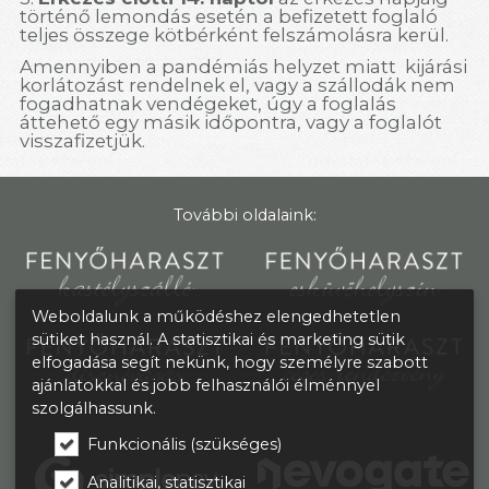
történő lemondás esetén a befizetett foglaló
teljes összege kötbérként felszámolásra kerül.
Amennyiben a pandémiás helyzet miatt kijárási
korlátozást rendelnek el, vagy a szállodák nem
fogadhatnak vendégeket, úgy a foglalás
áttehető egy másik időpontra, vagy a foglalót
visszafizetjük.
További oldalaink:
Weboldalunk a működéshez elengedhetetlen
sütiket használ. A statisztikai és marketing sütik
elfogadása segít nekünk, hogy személyre szabott
ajánlatokkal és jobb felhasználói élménnyel
szolgálhassunk.
Funkcionális (szükséges)
Analitikai, statisztikai