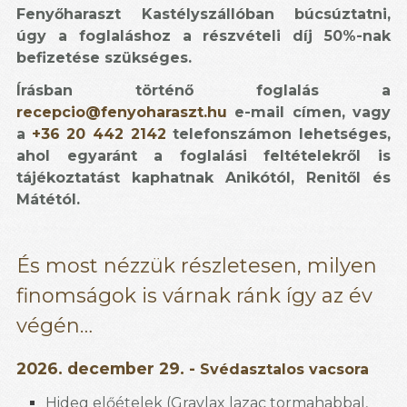
Fenyőharaszt Kastélyszállóban búcsúztatni,
úgy a foglaláshoz a részvételi díj 50%-nak
befizetése szükséges.
Írásban történő foglalás a
recepcio@fenyoharaszt.hu
e-mail címen, vagy
a
+36 20 442 2142
telefonszámon lehetséges,
ahol egyaránt a foglalási feltételekről is
tájékoztatást kaphatnak Anikótól, Renitől és
Mátétól.
És most nézzük részletesen, milyen
finomságok is várnak ránk így az év
végén…
2026. december 29. -
Svédasztalos vacsora
Hideg előételek (Gravlax lazac tormahabbal,