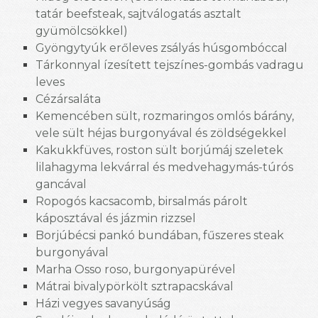
tatár beefsteak, sajtválogatás asztalt
gyümölcsökkel)
Gyöngytyúk erőleves zsályás húsgombóccal
Tárkonnyal ízesített tejszínes-gombás vadragu
leves
Cézársaláta
Kemencében sült, rozmaringos omlós bárány,
vele sült héjas burgonyával és zöldségekkel
Kakukkfüves, roston sült borjúmáj szeletek
lilahagyma lekvárral és medvehagymás-túrós
gancával
Ropogós kacsacomb, birsalmás párolt
káposztával és jázmin rizzsel
Borjúbécsi pankó bundában, fűszeres steak
burgonyával
Marha Osso roso, burgonyapürével
Mátrai bivalypörkölt sztrapacskával
Házi vegyes savanyúság