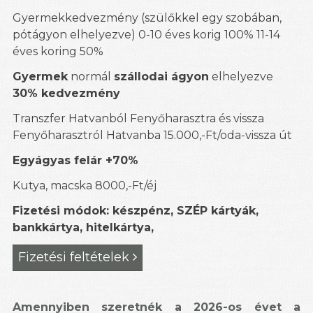
Gyermekkedvezmény (szülőkkel egy szobában,
pótágyon elhelyezve) 0-10 éves korig 100% 11-14
éves koring 50%
Gyermek
normál
szállodai ágyon
elhelyezve
30% kedvezmény
Transzfer Hatvanból Fenyőharasztra és vissza
Fenyőharasztról Hatvanba 15.000,-Ft/oda-vissza út
Egyágyas felár +70%
Kutya, macska 8000,-Ft/éj
Fizetési módok: készpénz, SZÉP kártyák,
bankkártya, hitelkártya,
Fizetési feltételek

Amennyiben szeretnék a 2026-os évet a