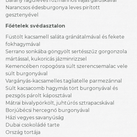
Bárány raguleves rozmarinos vajas galuskával
Narancsos édesburgonya leves pirított
gesztenyével
Főételek svédasztalon
Füstölt kacsamell saláta gránátalmával és fekete
fokhagymával
Serrano sonkába göngyölt sertésszűz gorgonzola
mártással, kukoricás jázminrizzsel
Kemencében ropogósra sült szerencsemalac vele
sült burgonyával
Vargányás-kacsamelles tagliatelle parmezánnal
Sült kacsacomb hagymás tört burgonyával és
pezsgős párolt káposztával
Mátrai bivalypörkölt, juhtúrós sztrapacskával
Borjúbécsi hercegnő burgonyával
Házi vegyes savanyúság
Dubai csokoládé tarte
Ország tortája