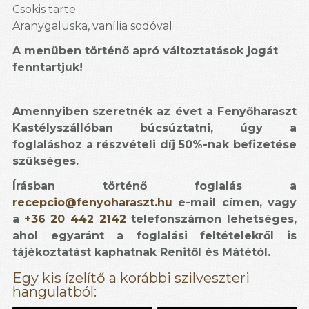
Csokis tarte
Aranygaluska, vanília sodóval
A menüben történő apró változtatások jogát
fenntartjuk!
Amennyiben szeretnék az évet a Fenyőharaszt
Kastélyszállóban búcsúztatni, úgy a
foglaláshoz a részvételi díj 50%-nak befizetése
szükséges.
Írásban történő foglalás a
recepcio@fenyoharaszt.hu
e-mail címen, vagy
a
+36 20 442 2142
telefonszámon lehetséges,
ahol egyaránt a foglalási feltételekről is
tájékoztatást kaphatnak Renitől és Mátétól.
Egy kis ízelítő a korábbi szilveszteri
hangulatból:
Fenyőharaszt Kastélyszálló