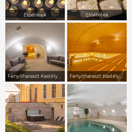
Előételek
Előételek
Fenyőharaszt Kastélyszálló (29)
Fenyőharaszt Kastélyszálló (30)