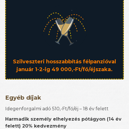
Szilveszteri hosszabbítás félpanzióval
január 1-2-ig 49 000,-Ft/fő/éjszaka.
Egyéb díjak
Idegenforgalmi adó 510,-Ft/fő/éj – 18 év felett
Harmadik személy elhelyezés pótágyon (14 év
felett) 20% kedvezmény