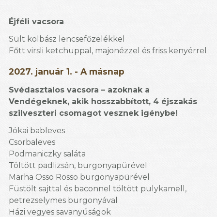
Éjféli vacsora
Sült kolbász lencsefőzelékkel
Főtt virsli ketchuppal, majonézzel és friss kenyérrel
2027. január 1. - A másnap
Svédasztalos vacsora – azoknak a
Vendégeknek, akik hosszabbított, 4 éjszakás
szilveszteri csomagot vesznek igénybe!
Jókai bableves
Csorbaleves
Podmaniczky saláta
Töltött padlizsán, burgonyapürével
Marha Osso Rosso burgonyapürével
Füstölt sajttal és baconnel töltött pulykamell,
petrezselymes burgonyával
Házi vegyes savanyúságok