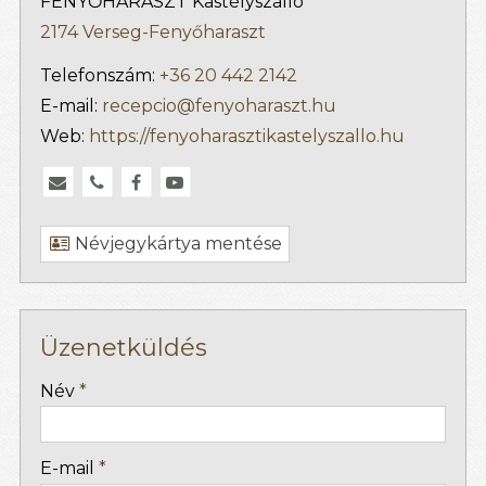
FENYŐHARASZT Kastélyszálló
2174 Verseg-Fenyőharaszt
Telefonszám:
+36 20 442 2142
E-mail:
recepcio@fenyoharaszt.hu
Web:
https://fenyoharasztikastelyszallo.hu
Névjegykártya mentése
Üzenetküldés
-
Név
*
-
E-mail
*