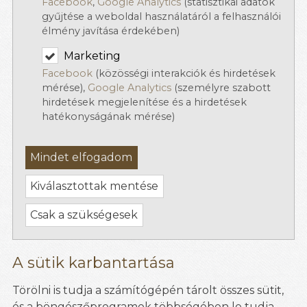
Facebook
,
Google Analytics
(statisztikai adatok
gyűjtése a weboldal használatáról a felhasználói
élmény javítása érdekében)
Marketing
Facebook
(közösségi interakciók és hirdetések
mérése),
Google Analytics
(személyre szabott
hirdetések megjelenítése és a hirdetések
hatékonyságának mérése)
Mindet elfogadom
Kiválasztottak mentése
Csak a szükségesek
A sütik karbantartása
Törölni is tudja a számítógépén tárolt összes sütit,
és a böngészőprogramok többségében le tudja