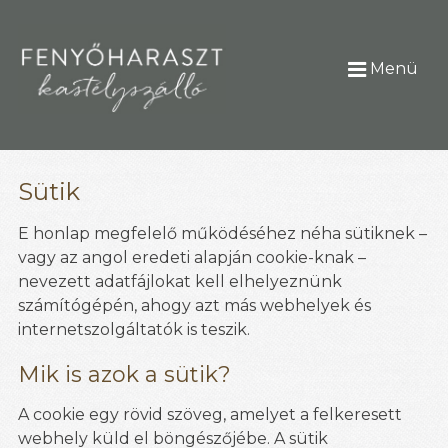
Menü
Sütik
E honlap megfelelő működéséhez néha sütiknek –
vagy az angol eredeti alapján cookie-knak –
nevezett adatfájlokat kell elhelyeznünk
számítógépén, ahogy azt más webhelyek és
internetszolgáltatók is teszik.
Mik is azok a sütik?
A cookie egy rövid szöveg, amelyet a felkeresett
webhely küld el böngészőjébe. A sütik