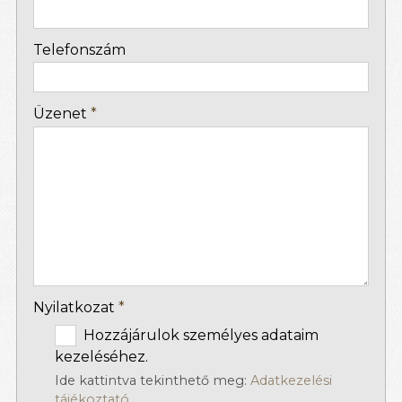
-
Telefonszám
-
Üzenet
*
-
-
-
Nyilatkozat
*
Hozzájárulok személyes adataim
kezeléséhez.
Ide kattintva tekinthető meg:
Adatkezelési
tájékoztató
.