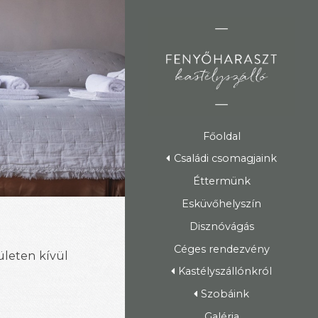
Főoldal
Családi csomagjaink
Éttermünk
Esküvőhelyszín
Disznóvágás
Céges rendezvény
ületen kívül
Kastélyszállónkról
Szobáink
Galéria