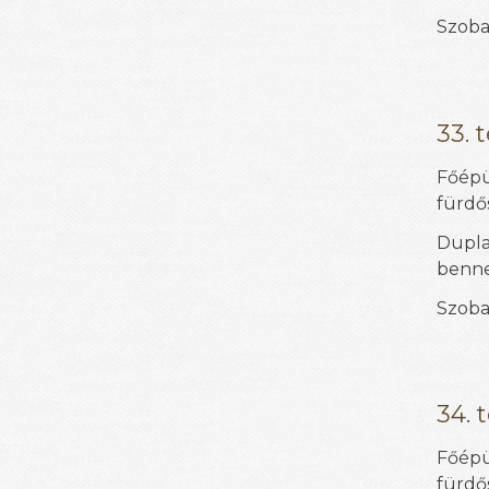
Szoba
33. 
Főépü
fürdős
Dupl
benne
Szoba
34. 
Főépü
fürdős