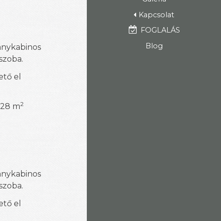
Kapcsolat
FOGLALÁS
Blog
anykabinos
 szoba.
ető el
2
, 28 m
anykabinos
 szoba.
ető el