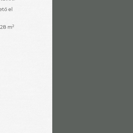
ető el
2
, 28 m