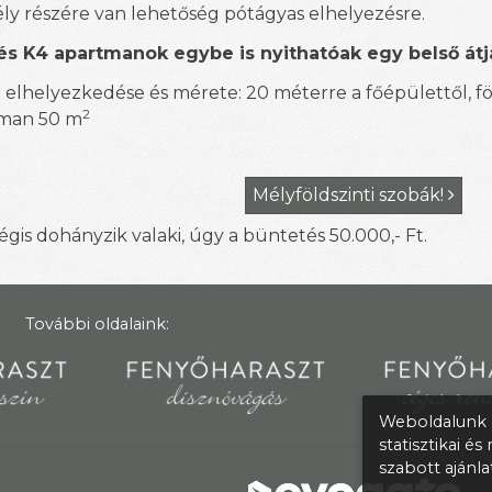
ly részére van lehetőség pótágyas elhelyezésre.
és K4 apartmanok egybe is nyithatóak egy belső átj
 elhelyezkedése és mérete: 20 méterre a főépülettől, fö
2
man 50 m
Mélyföldszinti szobák!

is dohányzik valaki, úgy a büntetés 50.000,- Ft.
További oldalaink:
Weboldalunk a
statisztikai é
szabott ajánl