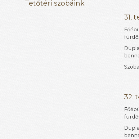
Tetőtéri szobáink
31. 
Főépü
fürdős
Dupl
benne
Szoba
32. 
Főépü
fürdős
Dupl
benne