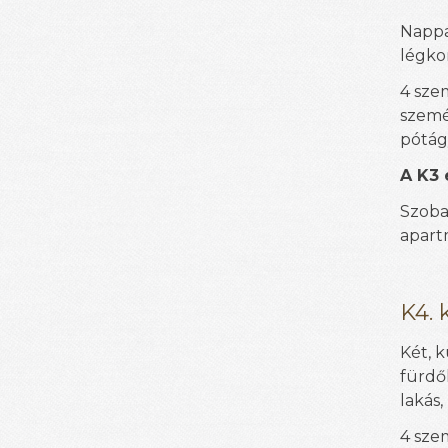
Nappa
légkon
4 sze
szemé
pótág
A K3 
Szoba
apart
K4. 
Két, 
fürdő
lakás,
4 sze