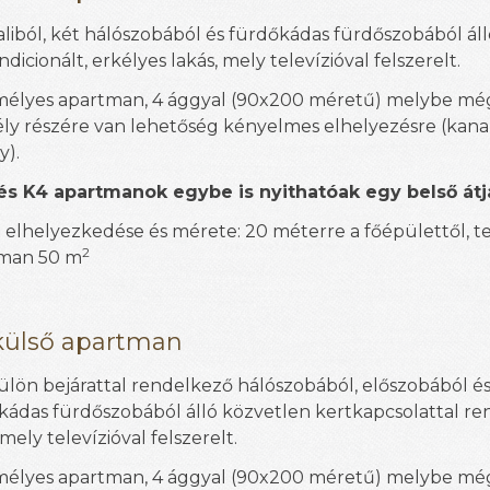
liból, két hálószobából és fürdőkádas fürdőszobából áll
dicionált, erkélyes lakás, mely televízióval felszerelt.
mélyes apartman,
4 ággyal
(90x200 méretű)
melybe még
ly részére van lehetőség kényelmes elhelyezésre (kana
y).
és K4 apartmanok egybe is nyithatóak egy belső átj
 elhelyezkedése és mérete: 20 méterre a főépülettől, te
2
man 50 m
külső apartman
külön bejárattal rendelkező hálószobából, előszobából é
kádas fürdőszobából álló közvetlen kertkapcsolattal r
 mely televízióval felszerelt.
mélyes apartman,
4 ággyal
(90x200 méretű)
melybe még