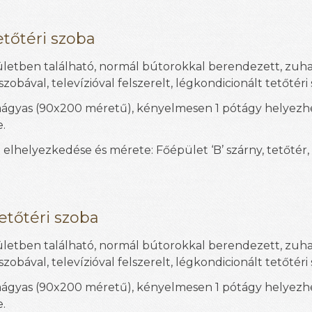
tetőtéri szoba
letben található, normál bútorokkal berendezett, zuh
zobával, televízióval felszerelt, légkondicionált tetőtéri
aágyas
(90x200 méretű)
, kényelmesen 1 pótágy helyezh
.
 elhelyezkedése és mérete: Főépület ‘B’ szárny, tetőtér
tetőtéri szoba
letben található, normál bútorokkal berendezett, zuh
zobával, televízióval felszerelt, légkondicionált tetőtéri
aágyas
(90x200 méretű)
, kényelmesen 1 pótágy helyezh
.