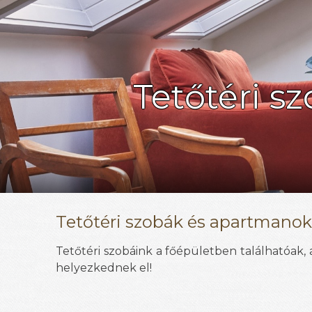
Tetőtéri s
Tetőtéri szobák és apartmanok
Tetőtéri szobáink a főépületben találhatóak
helyezkednek el!