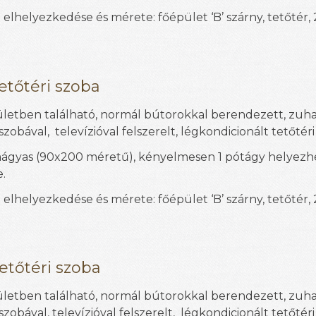
 elhelyezkedése és mérete: főépület ‘B’ szárny, tetőtér,
tetőtéri szoba
letben található, normál bútorokkal berendezett, zuh
zobával, televízióval felszerelt, légkondicionált tetőtéri
aágyas
(90x200 méretű)
, kényelmesen 1 pótágy helyezh
.
 elhelyezkedése és mérete: főépület ‘B’ szárny, tetőtér,
tetőtéri szoba
letben található, normál bútorokkal berendezett, zuh
zobával, televízióval felszerelt, légkondicionált tetőtéri