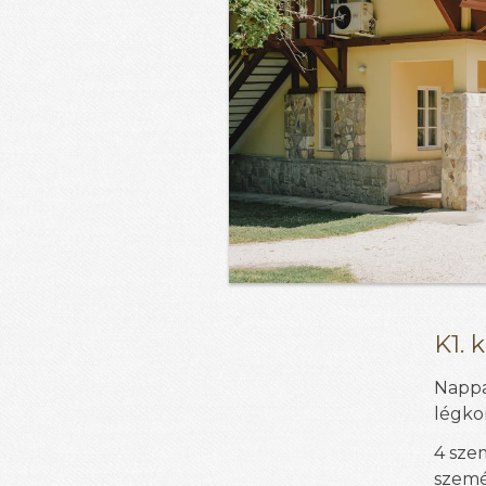
K1. 
Nappa
légkon
4 sze
szemé