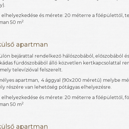
y).
 elhelyezkedése és mérete: 20 méterre a főépülettől, te
2
man 50 m
külső apartman
külön bejárattal rendelkező hálószobából, előszobából é
kádas fürdőszobából álló közvetlen kertkapcsolattal r
 mely televízióval felszerelt.
mélyes apartman,
4 ággyal
(90x200 méretű)
melybe még
ly részére van lehetőség pótágyas elhelyezésre.
 elhelyezkedése és mérete: 20 méterre a főépülettől, fö
2
man 50 m
külső apartman