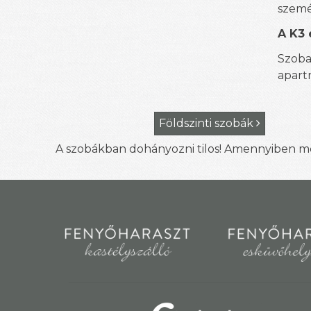
szemé
A K3 
Szoba
apart
Földszinti szobák

A szobákban dohányozni tilos! Amennyiben még