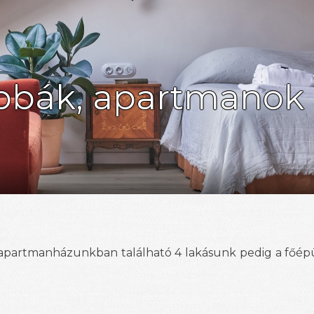
zobák, apartmanok
, apartmanházunkban található 4 lakásunk pedig a főép