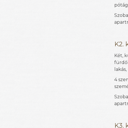
pótág
Szoba
apart
K2. 
Két, 
fürdő
lakás,
4 sze
szemé
Szoba
apart
K3. 