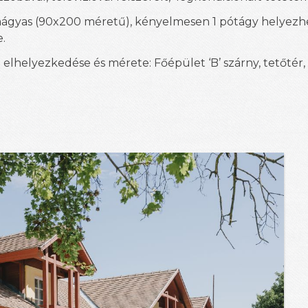
aágyas
(90x200 méretű)
, kényelmesen 1 pótágy helyezh
.
 elhelyezkedése és mérete: Főépület ‘B’ szárny, tetőtér