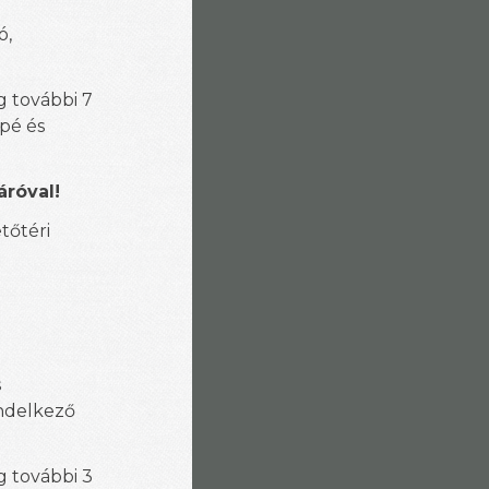
ó,
 további 7
pé és
áróval!
tőtéri
s
endelkező
 további 3