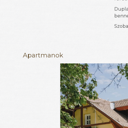
Dupl
benne
Szoba
Apartmanok