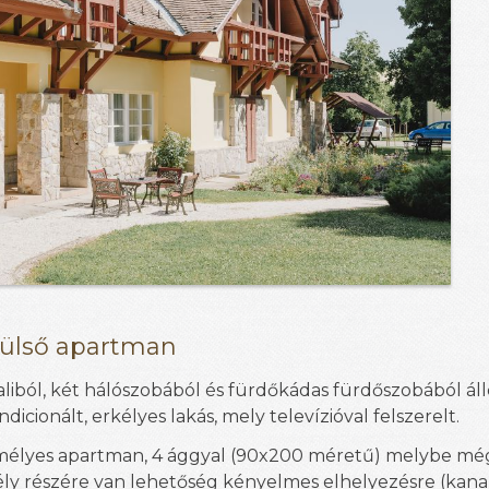
külső apartman
liból, két hálószobából és fürdőkádas fürdőszobából áll
dicionált, erkélyes lakás, mely televízióval felszerelt.
mélyes apartman, 4 ággyal
(90x200 méretű)
melybe még
ly részére van lehetőség kényelmes elhelyezésre (kana