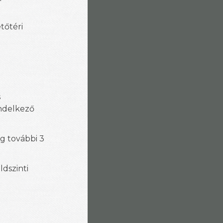
tőtéri
s
endelkező
 további 3
ldszinti