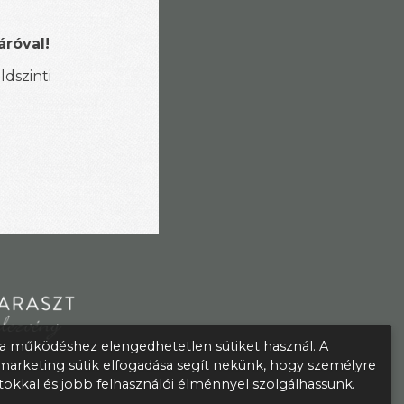
áróval!
ldszinti
 működéshez elengedhetetlen sütiket használ. A
s marketing sütik elfogadása segít nekünk, hogy személyre
atokkal és jobb felhasználói élménnyel szolgálhassunk.