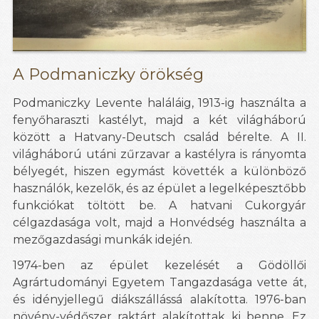
A Podmaniczky örökség
Podmaniczky Levente haláláig, 1913-ig használta a
fenyőharaszti kastélyt, majd a két világháború
között a Hatvany-Deutsch család bérelte. A II.
világháború utáni zűrzavar a kastélyra is rányomta
bélyegét, hiszen egymást követték a különböző
használók, kezelők, és az épület a legelképesztőbb
funkciókat töltött be. A hatvani Cukorgyár
célgazdasága volt, majd a Honvédség használta a
mezőgazdasági munkák idején.
1974-ben az épület kezelését a Gödöllői
Agrártudományi Egyetem Tangazdasága vette át,
és idényjellegű diákszállássá alakította. 1976-ban
növény-védőszer raktárt alakítottak ki benne. Ez