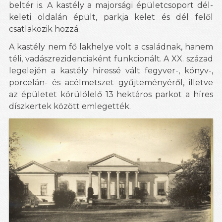
beltér is. A kastély a majorsági épületcsoport dél-
keleti oldalán épült, parkja kelet és dél felől
csatlakozik hozzá.
A kastély nem fő lakhelye volt a családnak, hanem
téli, vadászrezidenciaként funkcionált. A XX. század
legelején a kastély híressé vált fegyver-, könyv-,
porcelán- és acélmetszet gyűjteményéről, illetve
az épületet körülölelő 13 hektáros parkot a híres
díszkertek között emlegették.