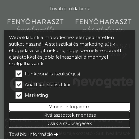
További oldalaink:
Weboldalunk a működéshez elengedhetetlen
sütiket használ. A statisztikai és marketing sütik
elfogadása segít nekünk, hogy személyre szabott
ajánlatokkal és jobb felhasználói élménnyel
szolgálhassunk.
Funkcionális (szükséges)
Analitikai, statisztikai
Marketing
Mindet elfogadom
Kiválasztottak mentése
© 2026 FENYŐHARASZT Kastélyszálló
Listaárak egy
Csak a szükségesek
éjszakás foglaláskor
Fizetési feltételek
Partnereink
Impresszum
Adatkezelési tájékoztató
Süti beállítások
További információ