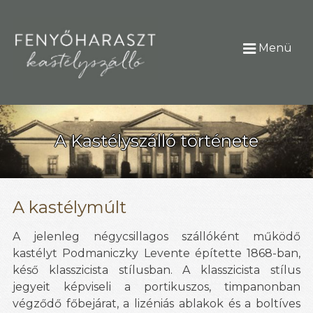
Menü
A Kastélyszálló története
A kastélymúlt
A jelenleg négycsillagos szállóként működő
kastélyt Podmaniczky Levente építette 1868-ban,
késő klasszicista stílusban. A klasszicista stílus
jegyeit képviseli a portikuszos, timpanonban
végződő főbejárat, a lizéniás ablakok és a boltíves