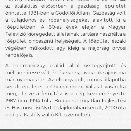
az átalakítás elsősorban a gazdasági épületet
érintette. 1981-ben a Gödöllői Állami Gazdaság volt
a tulajdonos és irodahelyiségeket alakított ki a
főépületben. A 80-as évek elején a Magyar
Televízió kiöregedett állatainak tartásra használta a
főépület pinceszinti helyiségeit. A főépület északi
végében működött egy ideig a majorság orvosi
rendelője is.
A Podmaniczky család által összegyűjtött és
méltán híressé vált értékeknek, javaknak sajnos ma
már nyoma sincs. Az elhanyagolt, romos állapotba
került épületet a Chemolimpex Vállalat vásárolta
meg, illetve a felújítást is a cég kezdeményezte
1987-ben. 1994-től a Budapesti Ingatlan Fejlesztési
és Hasznosítási Nyrt. tulajdonában került, 2000 óta
pedig a Kastélyszálló Kft. üzemelteti.