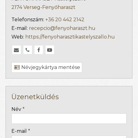
2174 Verseg-Fenyőharaszt
Telefonszám:
+36 20 442 2142
E-mail:
recepcio@fenyoharaszt.hu
Web:
https://fenyoharasztikastelyszallo.hu
Névjegykártya mentése
Üzenetküldés
-
Név
*
-
E-mail
*