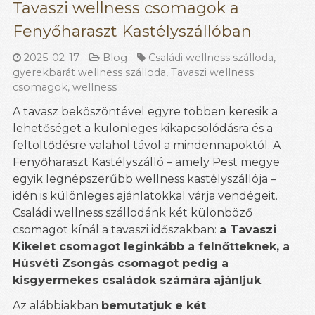
Tavaszi wellness csomagok a
Fenyőharaszt Kastélyszállóban
2025-02-17
Blog
Családi wellness szálloda
,
gyerekbarát wellness szálloda
,
Tavaszi wellness
csomagok
,
wellness
A tavasz beköszöntével egyre többen keresik a
lehetőséget a különleges kikapcsolódásra és a
feltöltődésre valahol távol a mindennapoktól. A
Fenyőharaszt Kastélyszálló – amely Pest megye
egyik legnépszerűbb wellness kastélyszállója –
idén is különleges ajánlatokkal várja vendégeit.
Családi wellness szállodánk két különböző
csomagot kínál a tavaszi időszakban:
a Tavaszi
Kikelet csomagot leginkább a felnőtteknek, a
Húsvéti Zsongás csomagot pedig a
kisgyermekes családok számára ajánljuk
.
Az alábbiakban
bemutatjuk e két