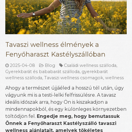
Tavaszi wellness élmények a
Fenyőharaszt Kastélyszállóban
2025-04-08
Blog
Családi wellness szálloda
,
Gyerekbarát és bababarát szálloda
,
gyerekbarát
wellness szálloda
,
Tavaszi wellness csomagok
,
wellness
Ahogy a természet újjáéled a hosszú tél után, úgy
vágyunk mi is a testi-lelki felfrissülésre. A tavasz
ideális időszak arra, hogy Ön is kiszakadjon a
mindennapokból, és egy különleges környezetben
töltődjön fel.
Engedje meg, hogy bemutassuk
Önnek a Fenyőharaszt Kastélyszálló tavaszi
wellness ajánlatait, amelyek tökéletes