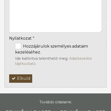
-
-
Nyilatkozat
*
Hozzájárulok személyes adataim
kezeléséhez.
Ide kattintva tekinthető meg:
Adatkezelési
tájékoztató
.
Elküld
További oldalaink: