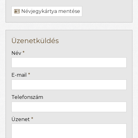
Névjegykártya mentése
Üzenetküldés
-
Név
*
-
E-mail
*
-
Telefonszám
-
Üzenet
*
-