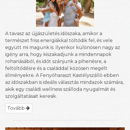
A tavasz az újjászületés időszaka, amikor a
természet friss energiákkal töltődik fel, és vele
együtt mi magunk is. Ilyenkor különösen nagy az
igény arra, hogy kiszakadjunk a mindennapok
rohanásából, és időt szánjunk a pihenésre, a
feltöltődésre és a családdal közösen megélt
élményekre. A Fenyőharaszt Kastélyszálló ebben
az időszakban is ideális választás mindazok számára,
akik egy családi wellness szálloda nyugalmát és
szolgáltatásait keresik.
Tovább