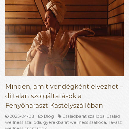
Minden, amit vendégként élvezhet –
díjtalan szolgáltatások a
Fenyőharaszt Kastélyszállóban
2025-04-08
Blog
Családbarát szálloda
,
Családi
wellness szálloda
,
gyerekbarát wellness szálloda
,
Tavaszi
wellness csomagok