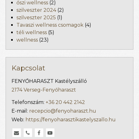
őszi wellness
(2)
szilveszter 2024
(2)
szilveszter 2025
(1)
Tavaszi wellness csomagok
(4)
téli wellness
(5)
wellness
(23)
Kapcsolat
FENYŐHARASZT Kastélyszálló
2174 Verseg-Fenyőharaszt
Telefonszám:
+36 20 442 2142
E-mail:
recepcio@fenyoharaszt.hu
Web:
https://fenyoharasztikastelyszallo.hu