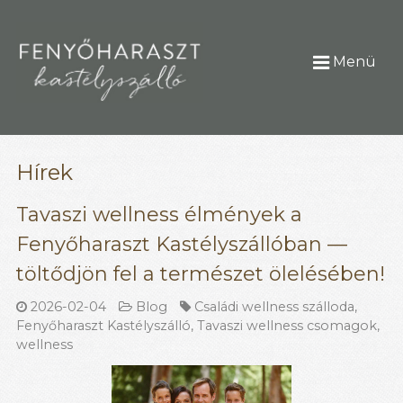
Menü
Hírek
Tavaszi wellness élmények a
Fenyőharaszt Kastélyszállóban —
töltődjön fel a természet ölelésében!
2026-02-04
Blog
Családi wellness szálloda
,
Fenyőharaszt Kastélyszálló
,
Tavaszi wellness csomagok
,
wellness