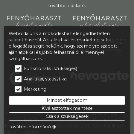
További oldalaink:
Weboldalunk a működéshez elengedhetetlen
sütiket használ. A statisztikai és marketing sütik
elfogadása segít nekünk, hogy személyre szabott
ajánlatokkal és jobb felhasználói élménnyel
szolgálhassunk.
Funkcionális (szükséges)
Analitikai, statisztikai
Marketing
Mindet elfogadom
Kiválasztottak mentése
© 2026 FENYŐHARASZT Kastélyszálló
Listaárak egy
Csak a szükségesek
éjszakás foglaláskor
Fizetési feltételek
Partnereink
Impresszum
Adatkezelési tájékoztató
Süti beállítások
További információ
Kreatív website