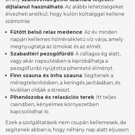
díjtalanul használható
. Az alábbi lehetőségeket
élvezheti anélkül, hogy külön költséggel kellene
számolnia:
Fűtött belső relax medence
: Az év minden
napján kellemes hőmérsékletű víz várja, amely
megnyugtatja az izmokat és az elmét.
Szabadtéri pezsgőfürdő
: A csillagos ég alatt,
vagy akár napsütésben is kipróbálhatja a
pezsgőfürdő nyújtotta pihentető élményt.
Finn szauna és infra szauna
: Segítenek a
méregtelenítésben, a keringés javításában, és
kiválóan oldják a stresszt.
Pihenőszoba és relaxációs terek
: Itt teljes
csendben, kényelmes környezetben
kapcsolódhat ki.
Ezek a szolgáltatások nem csupán kellemesek, de
segítenek abban is, hogy néhány nap alatt eljusson