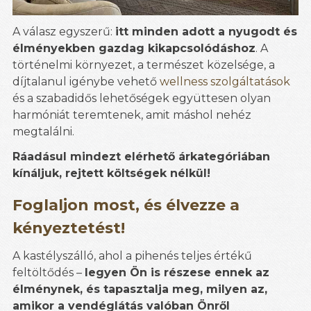
A válasz egyszerű:
itt minden adott a nyugodt és
élményekben gazdag kikapcsolódáshoz
. A
történelmi környezet, a természet közelsége, a
díjtalanul igénybe vehető
wellness szolgáltatások
és a szabadidős lehetőségek együttesen olyan
harmóniát teremtenek, amit máshol nehéz
megtalálni.
Ráadásul mindezt elérhető árkategóriában
kínáljuk, rejtett költségek nélkül!
Foglaljon most, és élvezze a
kényeztetést!
A kastélyszálló, ahol a pihenés teljes értékű
feltöltődés –
legyen Ön is részese ennek az
élménynek, és tapasztalja meg, milyen az,
amikor a vendéglátás valóban Önről