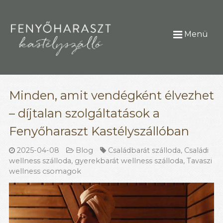
Menü
Minden, amit vendégként élvezhet
– díjtalan szolgáltatások a
Fenyőharaszt Kastélyszállóban
2025-04-08
Blog
Családbarát szálloda
,
Családi
wellness szálloda
,
gyerekbarát wellness szálloda
,
Tavaszi
wellness csomagok