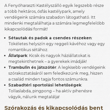
A Fenyőharaszti Kastélyszálló egyik legszebb része
a több hektáros, ősfás kastélypark, amely
vendégeink számára szabadon látogatható. Itt
mindenki megtalálhatja a számára legmegfelelőbb
kikapcsolódási formát!
Sétautak és padok a csendes részeken
:
Tökéletes helyszín egy reggeli kávéhoz vagy egy
romantikus sétához.
Állatpark
: Kicsik és nagyok háziállatokat is
megtekinthetnek – a gyerekek imádják!
Trambulin és játszótér
: A legkisebb vendégeink
szórakoztatásáról sem feledkezünk meg, hiszen
a család minden tagja fontos számunkra.
Szabadtéri sportolási lehetőségek
:
Tollaslabda, pingpong – ha aktív pihenésre
vágyik, nálunk megtalálja!
Szórakozás és kikapcsolódás bent