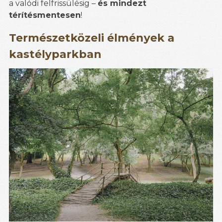
a valódi felfrissülésig –
és mindezt
térítésmentesen
!
Természetközeli élmények a
kastélyparkban