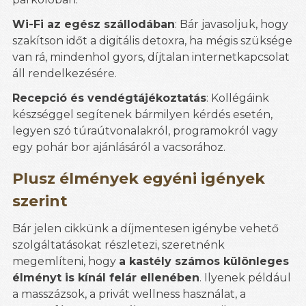
Wi-Fi az egész szállodában
: Bár javasoljuk, hogy
szakítson időt a digitális detoxra, ha mégis szüksége
van rá, mindenhol gyors, díjtalan internetkapcsolat
áll rendelkezésére.
Recepció és vendégtájékoztatás
: Kollégáink
készséggel segítenek bármilyen kérdés esetén,
legyen szó túraútvonalakról, programokról vagy
egy pohár bor ajánlásáról a vacsorához.
Plusz élmények egyéni igények
szerint
Bár jelen cikkünk a díjmentesen igénybe vehető
szolgáltatásokat részletezi, szeretnénk
megemlíteni, hogy
a kastély számos különleges
élményt is kínál felár ellenében
. Ilyenek például
a masszázsok, a privát wellness használat, a