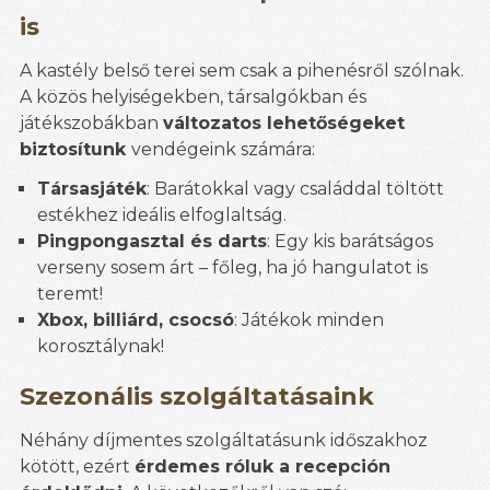
is
A kastély belső terei sem csak a pihenésről szólnak.
A közös helyiségekben, társalgókban és
játékszobákban
változatos lehetőségeket
biztosítunk
vendégeink számára:
Társasjáték
: Barátokkal vagy családdal töltött
estékhez ideális elfoglaltság.
Pingpongasztal és darts
: Egy kis barátságos
verseny sosem árt – főleg, ha jó hangulatot is
teremt!
Xbox, billiárd, csocsó
: Játékok minden
korosztálynak!
Szezonális szolgáltatásaink
Néhány díjmentes szolgáltatásunk időszakhoz
kötött, ezért
érdemes róluk a recepción