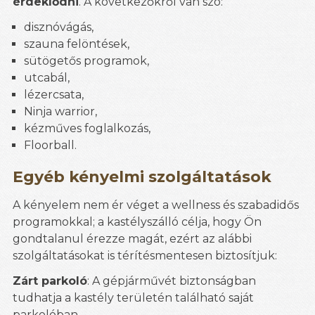
érdeklődni
. A következőkről van szó:
disznóvágás,
szauna felöntések,
sütögetős programok,
utcabál,
lézercsata,
Ninja warrior,
kézműves foglalkozás,
Floorball.
Egyéb kényelmi szolgáltatások
A kényelem nem ér véget a wellness és szabadidős
programokkal; a kastélyszálló célja, hogy Ön
gondtalanul érezze magát, ezért az alábbi
szolgáltatásokat is térítésmentesen biztosítjuk:
Zárt parkoló
: A gépjárművét biztonságban
tudhatja a kastély területén található saját
parkolóban.