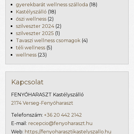
gyerekbarát wellness szálloda
(18)
Kastélyszálló
(18)
őszi wellness
(2)
szilveszter 2024
(2)
szilveszter 2025
(1)
Tavaszi wellness csomagok
(4)
téli wellness
(5)
wellness
(23)
Kapcsolat
FENYŐHARASZT Kastélyszálló
2174 Verseg-Fenyőharaszt
Telefonszám:
+36 20 442 2142
E-mail:
recepcio@fenyoharaszt.hu
Web:
https://fenyoharasztikastelyszallo.hu