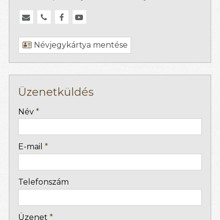
Névjegykártya mentése
Üzenetküldés
-
Név
*
-
E-mail
*
-
Telefonszám
-
Üzenet
*