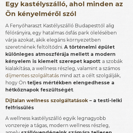
Egy kastélyszálló, ahol minden az
Ön kényelméről szól
A Fenyőharaszt Kastélyszálló Budapesttől alig
félórányira, egy hatalmas ősfás park ölelésében
várja azokat, akik elegáns környezetben
szeretnének feltöltődni.
A történelmi épület
különleges atmoszférája mellett a modern
kényelem is kiemelt szerepet kapott
: a szobák
kialakítása, a wellness részleg, valamint a számos
díjmentes szolgáltatás
mind azt a célt szolgálják,
hogy Ön
teljes mértékben elengedhesse a
hétköznapok feszültségét
.
Díjtalan wellness szolgáltatások
– a testi-lelki
felfrissülés
A wellness kastélyszálló egyik legnagyobb
vonzereje a tágas, modern wellness részleg,
amely
szállóvendégeink számára teljesen