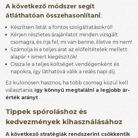
A következő módszer segít
átláthatóan összehasonlítani
:
Készítsen listát a fontos szolgáltatásokról!
Kérjen részletes árajánlatot minden vizsgált
csomagra, és írja fel, mi van benne, illetve mi nem!
Számolja ki a teljes árat az előfeltételek mellett:
alapár + ismert kiegészítők!
Ossza le a teljes költséget vendégenként és
napokra, így láthatóvá válik a reális napi díj.
Ez különösen hasznos, ha több csomag közül kell
választania;
így könnyű megtalálni a legjobb ár-
érték arányt
.
Tippek spóroláshoz és
kedvezmények kihasználásához
A következő stratégiák rendszerint csökkentik