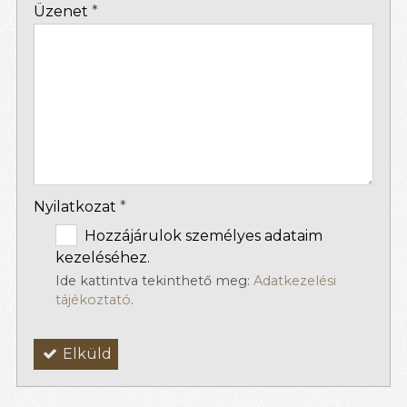
-
Üzenet
*
-
-
-
Nyilatkozat
*
Hozzájárulok személyes adataim
kezeléséhez.
Ide kattintva tekinthető meg:
Adatkezelési
tájékoztató
.
Elküld