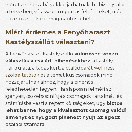
előrefizetési szabályokkal járhatnak; ha bizonytalan
a terveiben, válasszon rugalmas feltételeket, még
ha az összeg kicsit magasabb is lehet.
Miért érdemes a Fenyőharaszt
Kastélyszállót választani?
A Fenyőharaszt Kastélyszálló
különösen vonzó
választás a családi pihenésekhez
: a kastély
hangulata, a tágas kert, a
családbarát wellness
szolgáltatások
és a tematikus csomagok mind
hozzájárulnak ahhoz, hogy a pihenés
feledhetetlen legyen. Ha alaposan felméri az
igényeit, összehasonlítja a csomagok tartalmát, és
számításba veszi a rejtett költségeket, úgy
biztos
lehet benne, hogy a kiválasztott csomag valódi
élményt és nyugodt pihenést nyújt az egész
család számára
.