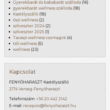
Gyerekbarát és bababarát szálloda
(16)
gyerekbarát wellness szálloda
(18)
Kastélyszálló
(18)
őszi wellness
(2)
szilveszter 2024
(2)
szilveszter 2025
(1)
Tavaszi wellness csomagok
(4)
téli wellness
(5)
wellness
(23)
Kapcsolat
FENYŐHARASZT Kastélyszálló
2174 Verseg-Fenyőharaszt
Telefonszám:
+36 20 442 2142
E-mail:
recepcio@fenyoharaszt.hu