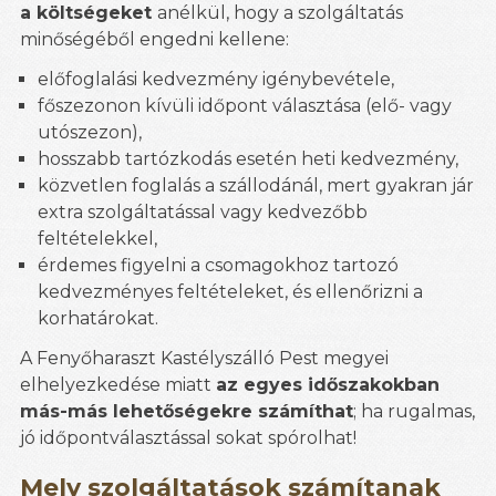
a költségeket
anélkül, hogy a szolgáltatás
minőségéből engedni kellene:
előfoglalási kedvezmény igénybevétele,
főszezonon kívüli időpont választása (elő- vagy
utószezon),
hosszabb tartózkodás esetén heti kedvezmény,
közvetlen foglalás a szállodánál, mert gyakran jár
extra szolgáltatással vagy kedvezőbb
feltételekkel,
érdemes figyelni a csomagokhoz tartozó
kedvezményes feltételeket, és ellenőrizni a
korhatárokat.
A Fenyőharaszt Kastélyszálló Pest megyei
elhelyezkedése miatt
az egyes időszakokban
más-más lehetőségekre számíthat
; ha rugalmas,
jó időpontválasztással sokat spórolhat!
Mely szolgáltatások számítanak