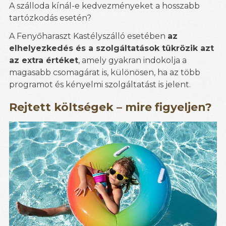
A szálloda kínál-e kedvezményeket a hosszabb
tartózkodás esetén?
A Fenyőharaszt Kastélyszálló esetében
az
elhelyezkedés és a szolgáltatások tükrözik azt
az extra értéket
, amely gyakran indokolja a
magasabb csomagárat is, különösen, ha az több
programot és kényelmi szolgáltatást is jelent.
Rejtett költségek – mire figyeljen?