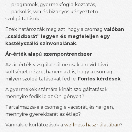
• programok, gyermekfoglalkoztatás,
• parkolás, wifi és bizonyos kényeztető
szolgáltatások.
Ezek határozzák meg azt, hogy a csomag
valóban
„családbarát” legyen és megfeleljen egy
kastélyszálló színvonalának
.
Ár-érték alapú szempontrendszer
Az ár-érték vizsgálatnál ne csak a rövid távú
költséget nézze, hanem azt is, hogy a csomag
milyen szolgáltatásokat fed le!
Fontos kérdések
:
A gyermekek számára kínált szolgáltatások
mennyire fedik le az Ön igényeit?
Tartalmazza-e a csomag a vacsorát, és ha igen,
mennyire gyerekbarát az étlap?
Vannak-e korlátozások a
wellness használatában
?