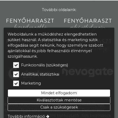
További oldalaink:
Weboldalunk a működéshez elengedhetetlen
sütiket használ. A statisztikai és marketing sütik
elfogadása segít nekünk, hogy személyre szabott
ajánlatokkal és jobb felhasználói élménnyel
szolgálhassunk.
Funkcionális (szükséges)
Analitikai, statisztikai
Marketing
Mindet elfogadom
Kiválasztottak mentése
© 2026 FENYŐHARASZT Kastélyszálló
Listaárak egy
Csak a szükségesek
éjszakás foglaláskor
Fizetési feltételek
Partnereink
Impresszum
Adatkezelési tájékoztató
Süti beállítások
További információ