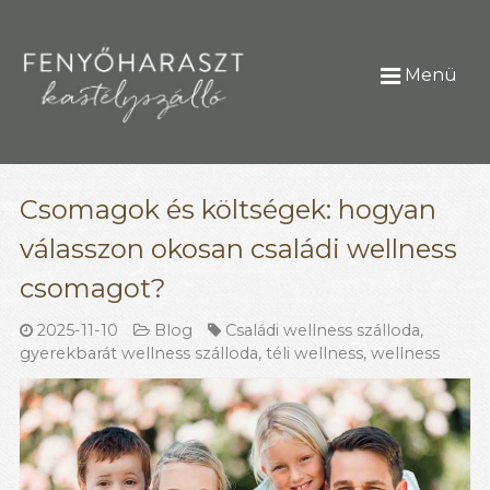
Menü
Csomagok és költségek: hogyan
válasszon okosan családi wellness
csomagot?
2025-11-10
Blog
Családi wellness szálloda
,
gyerekbarát wellness szálloda
,
téli wellness
,
wellness