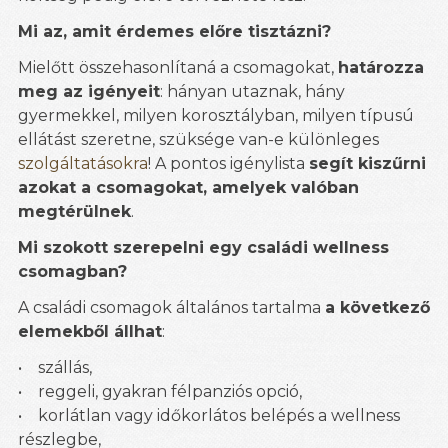
Mi az, amit érdemes előre tisztázni?
Mielőtt összehasonlítaná a csomagokat,
határozza
meg az igényeit
: hányan utaznak, hány
gyermekkel, milyen korosztályban, milyen típusú
ellátást szeretne, szüksége van-e különleges
szolgáltatásokra
! A pontos igénylista
segít kiszűrni
azokat a csomagokat, amelyek valóban
megtérülnek
.
Mi szokott szerepelni egy családi wellness
csomagban?
A családi csomagok általános tartalma
a következő
elemekből állhat
:
• szállás,
• reggeli, gyakran félpanziós opció,
• korlátlan vagy időkorlátos belépés a wellness
részlegbe,