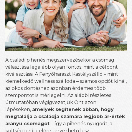
A családi pihenés megszervezésekor a csomag
választása legalább olyan fontos, mint a célpont
kiválasztása. A Fenyőharaszt Kastélyszálló – mint
kiemelkedő wellness szálloda – számos opciót kínál,
az okos döntéshez azonban érdemes több
szempontot is mérlegelni. Az alábbi részletes
útmutatóban végigvezetjük Önt azon
lépéseken,
amelyek segítenek abban, hogy
megtalálja a családja számára legjobb ár-érték
arányú csomagot
– így a pihenés nyugodt, a
költség pedig előre tervezhető lesz.