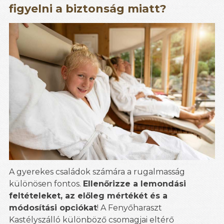
figyelni a biztonság miatt?
A gyerekes családok számára a rugalmasság
különösen fontos.
Ellenőrizze a lemondási
feltételeket, az előleg mértékét és a
módosítási opciókat
! A Fenyőharaszt
Kastélyszálló különböző csomagjai eltérő