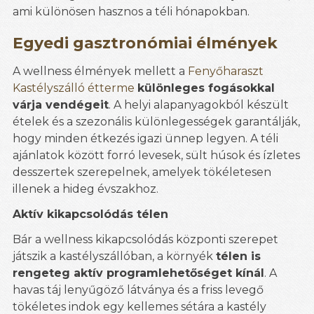
ami különösen hasznos a téli hónapokban.
Egyedi gasztronómiai élmények
A wellness élmények mellett a
Fenyőharaszt
Kastélyszálló étterme
különleges fogásokkal
várja vendégeit
. A helyi alapanyagokból készült
ételek és a szezonális különlegességek garantálják,
hogy minden étkezés igazi ünnep legyen. A téli
ajánlatok között forró levesek, sült húsok és ízletes
desszertek szerepelnek, amelyek tökéletesen
illenek a hideg évszakhoz.
Aktív kikapcsolódás télen
Bár a wellness kikapcsolódás központi szerepet
játszik a kastélyszállóban, a környék
télen is
rengeteg aktív programlehetőséget kínál
. A
havas táj lenyűgöző látványa és a friss levegő
tökéletes indok egy kellemes sétára a kastély