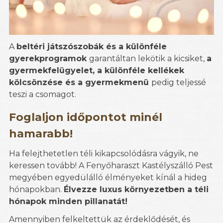
A
beltéri játszószobák és a különféle
gyerekprogramok
garantáltan lekötik a kicsiket,
a
gyermekfelügyelet, a különféle kellékek
kölcsönzése és a gyermekmenü
pedig teljessé
teszi a csomagot.
Foglaljon időpontot minél
hamarabb!
Ha felejthetetlen téli kikapcsolódásra vágyik, ne
keressen tovább! A Fenyőharaszt Kastélyszálló Pest
megyében egyedülálló élményeket kínál a hideg
hónapokban.
Élvezze luxus környezetben a téli
hónapok minden pillanatát!
Amennyiben felkeltettük az érdeklődését, és