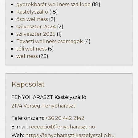
gyerekbarát wellness szálloda
(18)
Kastélyszálló
(18)
őszi wellness
(2)
szilveszter 2024
(2)
szilveszter 2025
(1)
Tavaszi wellness csomagok
(4)
téli wellness
(5)
wellness
(23)
Kapcsolat
FENYŐHARASZT Kastélyszálló
2174 Verseg-Fenyőharaszt
Telefonszám:
+36 20 442 2142
E-mail:
recepcio@fenyoharaszt.hu
Web:
https://fenyoharasztikastelyszallo.hu