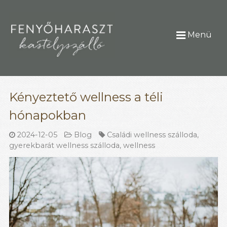
Menü
Kényeztető wellness a téli
hónapokban
2024-12-05
Blog
Családi wellness szálloda
,
gyerekbarát wellness szálloda
,
wellness