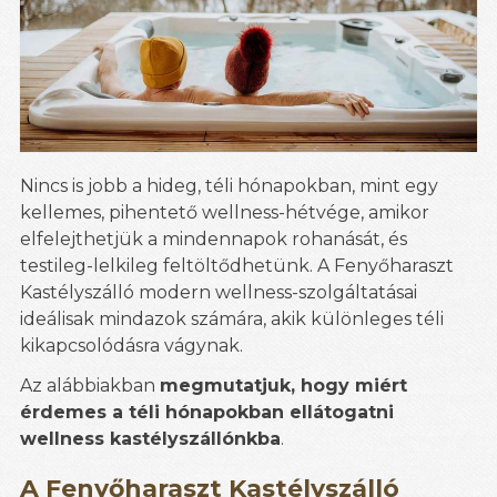
Nincs is jobb a hideg, téli hónapokban, mint egy
kellemes, pihentető wellness-hétvége, amikor
elfelejthetjük a mindennapok rohanását, és
testileg-lelkileg feltöltődhetünk. A Fenyőharaszt
Kastélyszálló modern wellness-szolgáltatásai
ideálisak mindazok számára, akik különleges téli
kikapcsolódásra vágynak.
Az alábbiakban
megmutatjuk, hogy miért
érdemes a téli hónapokban ellátogatni
wellness kastélyszállónkba
.
A Fenyőharaszt Kastélyszálló