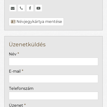
Névjegykártya mentése
Üzenetküldés
-
Név
*
-
E-mail
*
-
Telefonszám
-
Üzenet
*