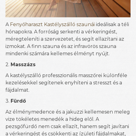
A
Fenyőharaszt Kastélyszálló szaunái
ideálisak a téli
hónapokra. A forróság serkenti a vérkeringést,
méregteleníti a szervezetet, és segít ellazítani az
izmokat. A finn szauna és az infravörös szauna
mindenki számára kellemes élményt nyújt.
2.
Masszázs
A kastélyszálló professzionális masszőrei különféle
kezelésekkel segítenek enyhíteni a stresszt és a
fájdalmat.
3.
Fürdő
Az élménymedence és a jakuzzi kellemesen meleg
vize tökéletes menedék a hideg elől. A
pezsgőfürdő nem csak ellazít, hanem segít javítani
a vérkeringést és csökkenti az ízületi fájdalmakat,