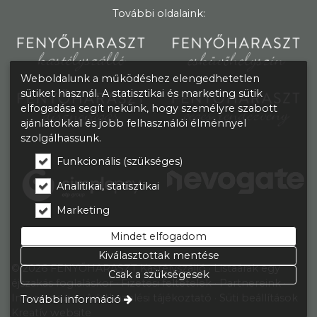
További oldalaink:
Weboldalunk a működéshez elengedhetetlen
sütiket használ. A statisztikai és marketing sütik
elfogadása segít nekünk, hogy személyre szabott
ajánlatokkal és jobb felhasználói élménnyel
szolgálhassunk.
Funkcionális (szükséges)
Analitikai, statisztikai
Marketing
Mindet elfogadom
Kiválasztottak mentése
© 2026 FENYŐHARASZT Kastélyszálló
Listaárak egy
Csak a szükségesek
éjszakás foglaláskor
Fizetési feltételek
Partnereink
Impresszum
Adatkezelési tájékoztató
Süti beállítások
További információ
Kreatív website