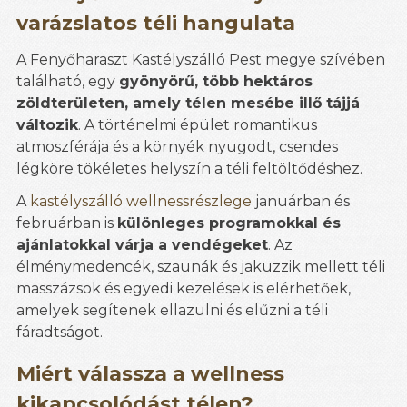
varázslatos téli hangulata
A Fenyőharaszt Kastélyszálló Pest megye szívében
található, egy
gyönyörű, több hektáros
zöldterületen, amely télen mesébe illő tájjá
változik
. A történelmi épület romantikus
atmoszférája és a környék nyugodt, csendes
légköre tökéletes helyszín a téli feltöltődéshez.
A
kastélyszálló wellnessrészlege
januárban és
februárban is
különleges programokkal és
ajánlatokkal várja a vendégeket
. Az
élménymedencék, szaunák és jakuzzik mellett téli
masszázsok és egyedi kezelések is elérhetőek,
amelyek segítenek ellazulni és elűzni a téli
fáradtságot.
Miért válassza a wellness
kikapcsolódást télen?