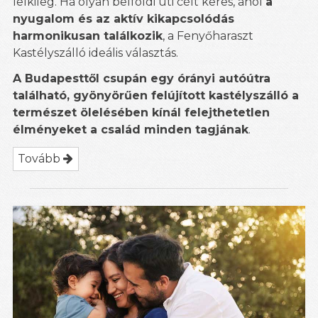
lelkileg. Ha olyan belföldi úti célt keres, ahol
a
nyugalom és az aktív kikapcsolódás
harmonikusan találkozik
, a Fenyőharaszt
Kastélyszálló ideális választás.
A Budapesttől csupán egy órányi autóútra
található, gyönyörűen felújított kastélyszálló a
természet ölelésében kínál felejthetetlen
élményeket a család minden tagjának
.
Tovább