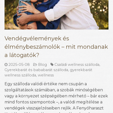
Vendégvélemények és
élménybeszámolók – mit mondanak
a látogatók?
2025-05-08
Blog
Családi wellness szálloda
,
Gyerekbarát és bababarát szálloda
,
gyerekbarát
wellness szálloda
,
wellness
Egy szálloda valódi értéke nem csupán a
szolgáltatások számában, a szobák minőségében
vagy a környezet szépségében mérhető – bár ezek
mind fontos szempontok –, a valódi megítélése a
vendégek visszajelzéseiben rejlik. A Fenyőharaszt