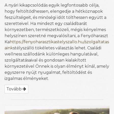
A nyári kikapcsolódás egyik legfontosabb célja,
hogy feltöltődhessen, elengedje a hétköznapok
feszültségeit, és minőségi időt tölthessen együtt a
szeretteivel. Ha mindezt egy családbarát
környezetben, természetközeli, mégis kényelmes
helyszínen szeretné megvalósítani, a Fenyőharaszt
Ka
https://fenyoharasztikastelyszallo.hu/szolgaltatas
aink
stélyszálló tökéletes választás lehet. Családi
wellness szállodánk különleges hangulatával,
szolgáltatásaival és gondosan kialakított
környezetével Önnek is olyan élményt kínál, amely
egyszerre nyújt nyugalmat, feltöltődést és
izgalmas élményeket.
Tovább