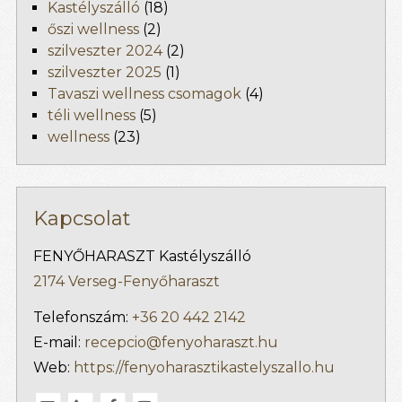
Kastélyszálló
(18)
őszi wellness
(2)
szilveszter 2024
(2)
szilveszter 2025
(1)
Tavaszi wellness csomagok
(4)
téli wellness
(5)
wellness
(23)
Kapcsolat
FENYŐHARASZT Kastélyszálló
2174 Verseg-Fenyőharaszt
Telefonszám:
+36 20 442 2142
E-mail:
recepcio@fenyoharaszt.hu
Web:
https://fenyoharasztikastelyszallo.hu