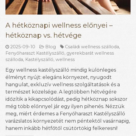
A hétköznapi wellness előnyei –
hétköznap vs. hétvége
2025-09-10
Blog
Családi wellness szálloda
,
Fenyőharaszt Kastélyszálló
,
gyerekbarát wellness
szálloda
,
Kastélyszálló
,
wellness
Egy wellness kastélyszálló mindig különleges
élményt nyújt: elegáns környezet, nyugodt
hangulat, exkluzív wellness szolgáltatások és a
természet közelsége. A legtöbben hétvégére
időzítik a kikapcsolódást, pedig hétköznap sokszor
még több előnnyel jár egy ilyen pihenés. Nézzük
meg, miért érdemes a Fenyőharaszt Kastélyszálló
varázslatos környezetét nem péntektől vasárnapig,
hanem inkább hétfőtől csütörtökig felkeresni!