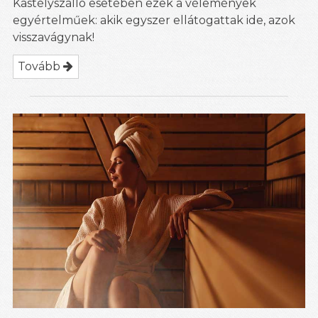
Kastélyszálló esetében ezek a vélemények
egyértelműek: akik egyszer ellátogattak ide, azok
visszavágynak!
Tovább