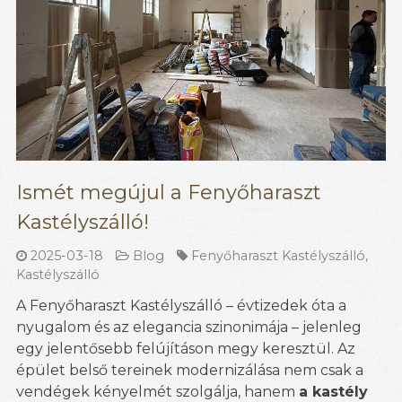
Ismét megújul a Fenyőharaszt
Kastélyszálló!
2025-03-18
Blog
Fenyőharaszt Kastélyszálló
,
Kastélyszálló
A Fenyőharaszt Kastélyszálló – évtizedek óta a
nyugalom és az elegancia szinonimája – jelenleg
egy jelentősebb felújításon megy keresztül. Az
épület belső tereinek modernizálása nem csak a
vendégek kényelmét szolgálja, hanem
a kastély