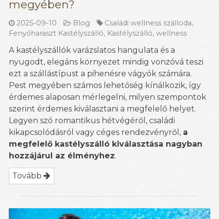
megyében?
2025-09-10
Blog
Családi wellness szálloda
,
Fenyőharaszt Kastélyszálló
,
Kastélyszálló
,
wellness
A kastélyszállók varázslatos hangulata és a
nyugodt, elegáns környezet mindig vonzóvá teszi
ezt a szállástípust a pihenésre vágyók számára.
Pest megyében számos lehetőség kínálkozik, így
érdemes alaposan mérlegelni, milyen szempontok
szerint érdemes kiválasztani a megfelelő helyet.
Legyen szó romantikus hétvégéről, családi
kikapcsolódásról vagy céges rendezvényről,
a
megfelelő kastélyszálló kiválasztása nagyban
hozzájárul az élményhez
.
Tovább