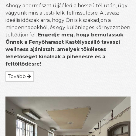
Ahogy a természet újjáéled a hosszú tél után, úgy
vágyunk mi is a testi-lelki felfrissülésre. A tavasz
ideális időszak arra, hogy Ön is kiszakadjon a
mindennapokból, és egy különleges környezetben
töltődjön fel.
Engedje meg, hogy bemutassuk
Önnek a Fenyőharaszt Kastélyszálló tavaszi
wellness ajánlatait, amelyek tökéletes
lehetőséget kínálnak a pihenésre és a
feltöltődésre!
Tovább