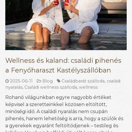
Wellness és kaland: családi pihenés
a Fenyőharaszt Kastélyszállóban
2025-06-11
Blog
Családbarát szálloda
,
családi
nyaralás
,
Családi wellness szálloda
,
wellness
Rohanó világunkban egyre nagyobb értéket
képvisel a szeretteinkkel közösen eltöltött,
minőségi idő. A családi nyaralás nem csupán
pihenés, hanem lehetőség is arra, hogy a szülők és
a gyerekek egyaránt feltöltődjenek – testileg és