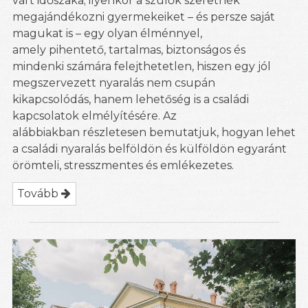
várt időszaka; ilyenkor a szülők szeretnék
megajándékozni gyermekeiket – és persze saját
magukat is – egy olyan élménnyel,
amely pihentető, tartalmas, biztonságos és
mindenki számára felejthetetlen, hiszen egy jól
megszervezett nyaralás nem csupán
kikapcsolódás, hanem lehetőség is a családi
kapcsolatok elmélyítésére. Az
alábbiakban részletesen bemutatjuk, hogyan lehet
a családi nyaralás belföldön és külföldön egyaránt
örömteli, stresszmentes és emlékezetes.
Tovább