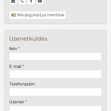
Névjegykártya mentése
Üzenetküldés
-
Név
*
-
E-mail
*
-
Telefonszám
-
Üzenet
*