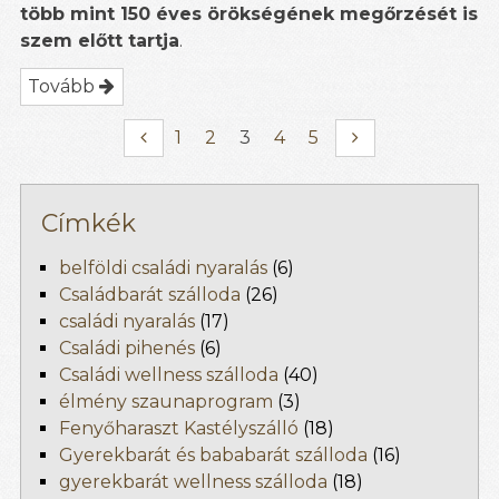
több mint 150 éves örökségének megőrzését is
szem előtt tartja
.
Tovább
1
2
3
4
5
Címkék
belföldi családi nyaralás
(6)
Családbarát szálloda
(26)
családi nyaralás
(17)
Családi pihenés
(6)
Családi wellness szálloda
(40)
élmény szaunaprogram
(3)
Fenyőharaszt Kastélyszálló
(18)
Gyerekbarát és bababarát szálloda
(16)
gyerekbarát wellness szálloda
(18)