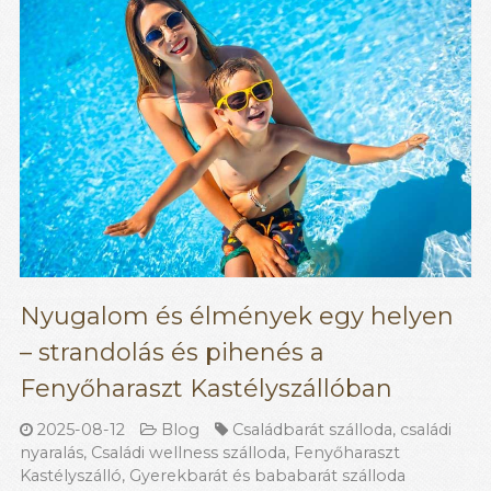
Nyugalom és élmények egy helyen
– strandolás és pihenés a
Fenyőharaszt Kastélyszállóban
2025-08-12
Blog
Családbarát szálloda
,
családi
nyaralás
,
Családi wellness szálloda
,
Fenyőharaszt
Kastélyszálló
,
Gyerekbarát és bababarát szálloda