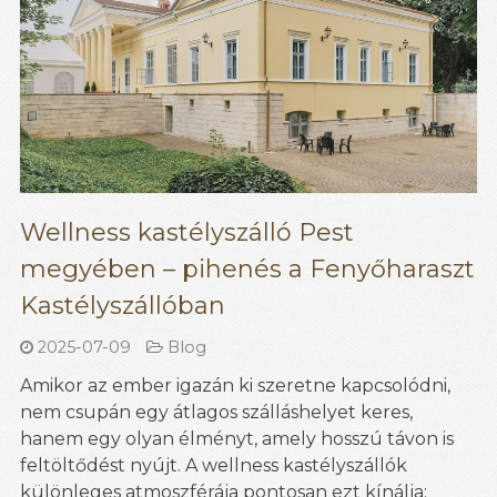
Wellness kastélyszálló Pest
megyében – pihenés a Fenyőharaszt
Kastélyszállóban
2025-07-09
Blog
Amikor az ember igazán ki szeretne kapcsolódni,
nem csupán egy átlagos szálláshelyet keres,
hanem egy olyan élményt, amely hosszú távon is
feltöltődést nyújt. A wellness kastélyszállók
különleges atmoszférája pontosan ezt kínálja: