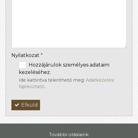
-
-
-
Nyilatkozat
*
Hozzájárulok személyes adataim
kezeléséhez.
Ide kattintva tekinthető meg:
Adatkezelési
tájékoztató
.
Elküld
További oldalaink: