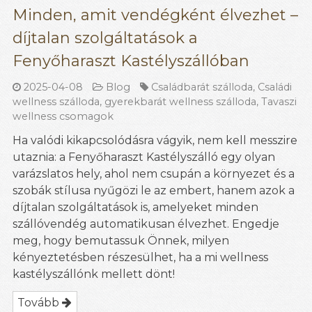
Minden, amit vendégként élvezhet –
díjtalan szolgáltatások a
Fenyőharaszt Kastélyszállóban
2025-04-08
Blog
Családbarát szálloda
,
Családi
wellness szálloda
,
gyerekbarát wellness szálloda
,
Tavaszi
wellness csomagok
Ha valódi kikapcsolódásra vágyik, nem kell messzire
utaznia: a Fenyőharaszt Kastélyszálló egy olyan
varázslatos hely, ahol nem csupán a környezet és a
szobák stílusa nyűgözi le az embert, hanem azok a
díjtalan szolgáltatások is, amelyeket minden
szállóvendég automatikusan élvezhet. Engedje
meg, hogy bemutassuk Önnek, milyen
kényeztetésben részesülhet, ha a mi wellness
kastélyszállónk mellett dönt!
Tovább