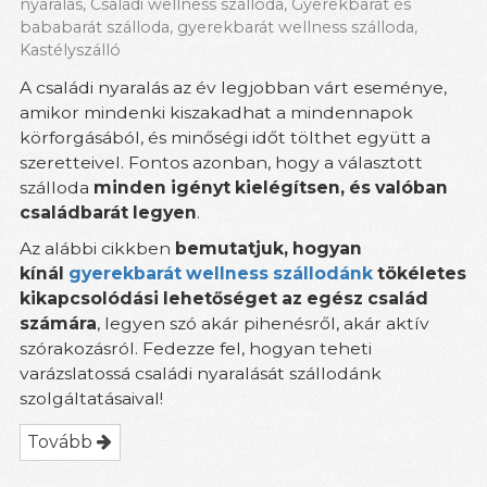
nyaralás
,
Családi wellness szálloda
,
Gyerekbarát és
bababarát szálloda
,
gyerekbarát wellness szálloda
,
Kastélyszálló
A családi nyaralás az év legjobban várt eseménye,
amikor mindenki kiszakadhat a mindennapok
körforgásából, és minőségi időt tölthet együtt a
szeretteivel. Fontos azonban, hogy a választott
szálloda
minden igényt kielégítsen, és valóban
családbarát legyen
.
Az alábbi cikkben
bemutatjuk, hogyan
kínál
gyerekbarát wellness szállodánk
tökéletes
kikapcsolódási lehetőséget az egész család
számára
, legyen szó akár pihenésről, akár aktív
szórakozásról. Fedezze fel, hogyan teheti
varázslatossá családi nyaralását szállodánk
szolgáltatásaival!
Tovább