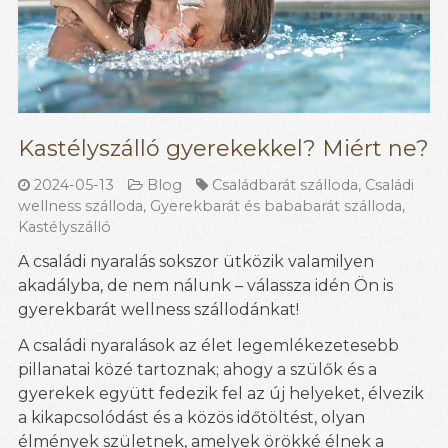
Kastélyszálló gyerekekkel? Miért ne?
2024-05-13
Blog
Családbarát szálloda
,
Családi
wellness szálloda
,
Gyerekbarát és bababarát szálloda
,
Kastélyszálló
A családi nyaralás sokszor ütközik valamilyen
akadályba, de nem nálunk – válassza idén Ön is
gyerekbarát wellness szállodánkat!
A családi nyaralások az élet legemlékezetesebb
pillanatai közé tartoznak; ahogy a szülők és a
gyerekek együtt fedezik fel az új helyeket, élvezik
a kikapcsolódást és a közös időtöltést, olyan
élmények születnek, amelyek örökké élnek a