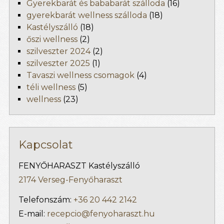
Gyerekbarát és bababarát szálloda
(16)
gyerekbarát wellness szálloda
(18)
Kastélyszálló
(18)
őszi wellness
(2)
szilveszter 2024
(2)
szilveszter 2025
(1)
Tavaszi wellness csomagok
(4)
téli wellness
(5)
wellness
(23)
Kapcsolat
FENYŐHARASZT Kastélyszálló
2174 Verseg-Fenyőharaszt
Telefonszám:
+36 20 442 2142
E-mail:
recepcio@fenyoharaszt.hu