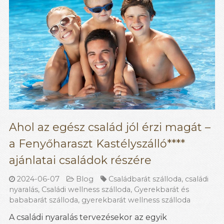
Ahol az egész család jól érzi magát –
a Fenyőharaszt Kastélyszálló****
ajánlatai családok részére
2024-06-07
Blog
Családbarát szálloda
,
családi
nyaralás
,
Családi wellness szálloda
,
Gyerekbarát és
bababarát szálloda
,
gyerekbarát wellness szálloda
A családi nyaralás tervezésekor az egyik