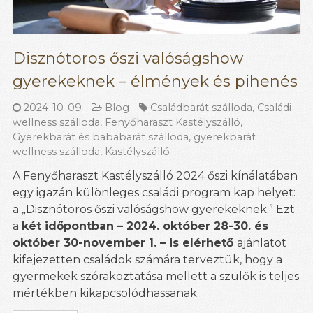
Disznótoros őszi valóságshow
gyerekeknek – élmények és pihenés
2024-10-09
Blog
Családbarát szálloda
,
Családi
wellness szálloda
,
Fenyőharaszt Kastélyszálló
,
Gyerekbarát és bababarát szálloda
,
gyerekbarát
wellness szálloda
,
Kastélyszálló
A Fenyőharaszt Kastélyszálló 2024 őszi kínálatában
egy igazán különleges családi program kap helyet:
a „Disznótoros őszi valóságshow gyerekeknek.” Ezt
a
két időpontban – 2024. október 28-30. és
október 30-november 1. – is elérhető
ajánlatot
kifejezetten családok számára terveztük, hogy a
gyermekek szórakoztatása mellett a szülők is teljes
mértékben kikapcsolódhassanak.