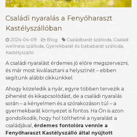
Családi nyaralás a Fenyőharaszt
Kastélyszállóban
2024-04-09
Blog
Családbarát szálloda
,
Családi
wellness szálloda
,
Gyerekbarát és bababarát szálloda
,
Kastélyszálló
A családi nyaralást érdemes jó előre megszervezni,
és már most kiválasztani a helyszínét – ebben
segítünk alábbi cikkünkkel.
Ahogy közeledik a nyár, egyre többen tervezik a
pihenést és kikapcsolódást, de a családi nyaralás
során – a kényelmen és a szórakozáson túl – a
gyermekbarát környezet is fontos. Ha Ön is azon
gondolkodik, hogy hol tölthetné a nyaralást a
családjával,
érdemes fontolóra vennie a
Fenyőharaszt Kastélyszálló által nyújtott