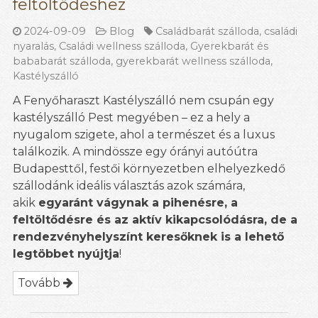
feltöltődéshez
2024-09-09
Blog
Családbarát szálloda
,
családi
nyaralás
,
Családi wellness szálloda
,
Gyerekbarát és
bababarát szálloda
,
gyerekbarát wellness szálloda
,
Kastélyszálló
A Fenyőharaszt Kastélyszálló nem csupán egy
kastélyszálló Pest megyében – ez a hely a
nyugalom szigete, ahol a természet és a luxus
találkozik. A mindössze egy órányi autóútra
Budapesttől, festői környezetben elhelyezkedő
szállodánk ideális választás azok számára,
akik
egyaránt vágynak a pihenésre, a
feltöltődésre és az aktív kikapcsolódásra, de a
rendezvényhelyszínt keresőknek is a lehető
legtöbbet nyújtja
!
Tovább