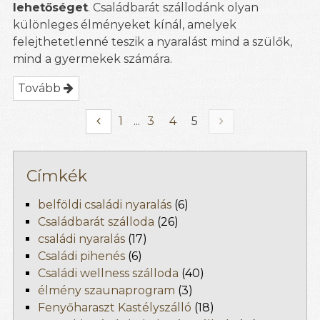
lehetőséget
. Családbarát szállodánk olyan
különleges élményeket kínál, amelyek
felejthetetlenné teszik a nyaralást mind a szülők,
mind a gyermekek számára.
Tovább
1
...
3
4
5
Címkék
belföldi családi nyaralás
(6)
Családbarát szálloda
(26)
családi nyaralás
(17)
Családi pihenés
(6)
Családi wellness szálloda
(40)
élmény szaunaprogram
(3)
Fenyőharaszt Kastélyszálló
(18)