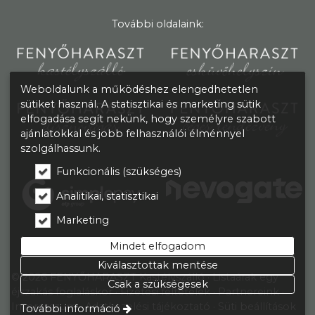
További oldalaink:
Weboldalunk a működéshez elengedhetetlen
sütiket használ. A statisztikai és marketing sütik
elfogadása segít nekünk, hogy személyre szabott
ajánlatokkal és jobb felhasználói élménnyel
szolgálhassunk.
Funkcionális (szükséges)
Analitikai, statisztikai
Marketing
Mindet elfogadom
Kiválasztottak mentése
© 2026 FENYŐHARASZT Kastélyszálló
Listaárak egy
Csak a szükségesek
éjszakás foglaláskor
Fizetési feltételek
Partnereink
Impresszum
Adatkezelési tájékoztató
Süti beállítások
További információ