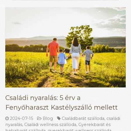
Családi nyaralás: 5 érv a
Fenyőharaszt Kastélyszálló mellett
2024-07-15
Blog
Családbarát szálloda
,
családi
nyaralás
,
Családi wellness szálloda
,
Gyerekbarát és
bababarát szálloda
,
gyerekbarát wellness szálloda