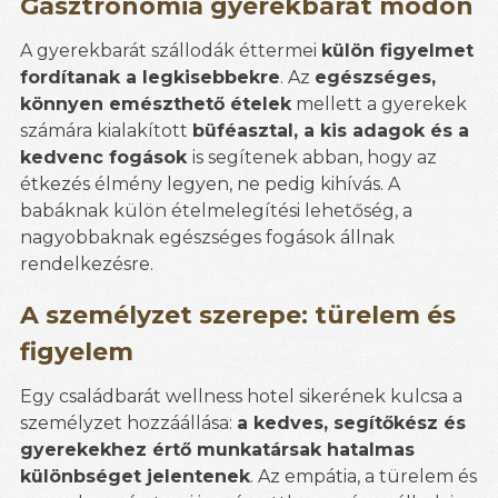
Gasztronómia gyerekbarát módon
A gyerekbarát szállodák éttermei
külön figyelmet
fordítanak a legkisebbekre
. Az
egészséges,
könnyen emészthető ételek
mellett a gyerekek
számára kialakított
büféasztal, a kis adagok és a
kedvenc fogások
is segítenek abban, hogy az
étkezés élmény legyen, ne pedig kihívás. A
babáknak külön ételmelegítési lehetőség, a
nagyobbaknak egészséges fogások állnak
rendelkezésre.
A személyzet szerepe: türelem és
figyelem
Egy családbarát wellness hotel sikerének kulcsa a
személyzet hozzáállása:
a kedves, segítőkész és
gyerekekhez értő munkatársak hatalmas
különbséget jelentenek
. Az empátia, a türelem és