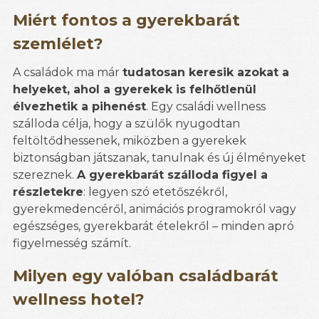
Miért fontos a gyerekbarát
szemlélet?
A családok ma már
tudatosan keresik azokat a
helyeket, ahol a gyerekek is felhőtlenül
élvezhetik a pihenést
. Egy családi wellness
szálloda célja, hogy a szülők nyugodtan
feltöltődhessenek, miközben a gyerekek
biztonságban játszanak, tanulnak és új élményeket
szereznek.
A gyerekbarát szálloda figyel a
részletekre
: legyen szó etetőszékről,
gyerekmedencéről, animációs programokról vagy
egészséges, gyerekbarát ételekről – minden apró
figyelmesség számít.
Milyen egy valóban családbarát
wellness hotel?