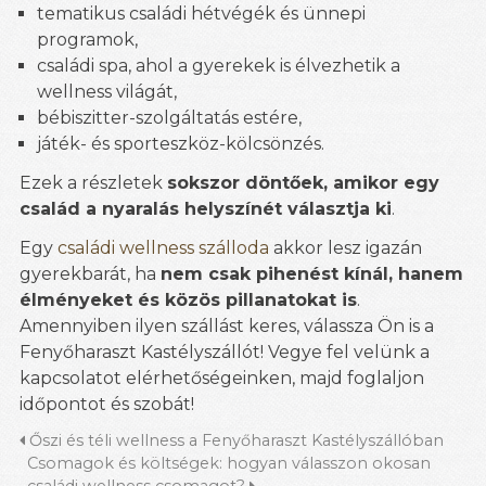
tematikus családi hétvégék és ünnepi
programok,
családi spa, ahol a gyerekek is élvezhetik a
wellness világát,
bébiszitter-szolgáltatás estére,
játék- és sporteszköz-kölcsönzés.
Ezek a részletek
sokszor döntőek, amikor egy
család a nyaralás helyszínét választja ki
.
Egy
családi wellness szálloda
akkor lesz igazán
gyerekbarát, ha
nem csak pihenést kínál, hanem
élményeket és közös pillanatokat is
.
Amennyiben ilyen szállást keres, válassza Ön is a
Fenyőharaszt Kastélyszállót! Vegye fel velünk a
kapcsolatot elérhetőségeinken, majd foglaljon
időpontot és szobát!
Őszi és téli wellness a Fenyőharaszt Kastélyszállóban
Csomagok és költségek: hogyan válasszon okosan