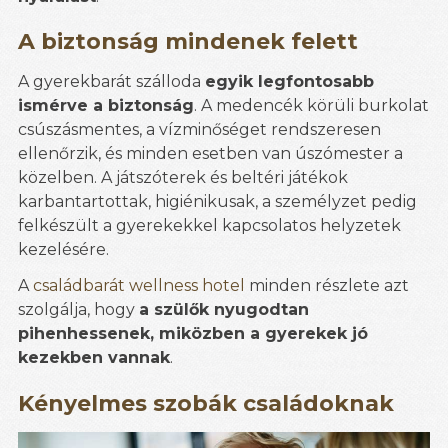
A biztonság mindenek felett
A gyerekbarát szálloda
egyik legfontosabb
ismérve a biztonság
. A medencék körüli burkolat
csúszásmentes, a vízminőséget rendszeresen
ellenőrzik, és minden esetben van úszómester a
közelben. A játszóterek és beltéri játékok
karbantartottak, higiénikusak, a személyzet pedig
felkészült a gyerekekkel kapcsolatos helyzetek
kezelésére.
A
családbarát wellness hotel
minden részlete azt
szolgálja, hogy
a szülők nyugodtan
pihenhessenek, miközben a gyerekek jó
kezekben vannak
.
Kényelmes szobák családoknak