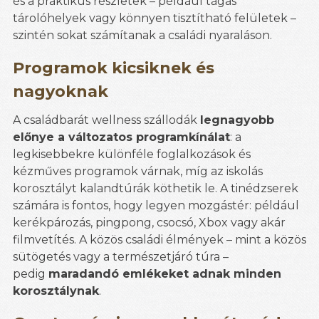
és a praktikus részletek – például tágas
tárolóhelyek vagy könnyen tisztítható felületek –
szintén sokat számítanak a családi nyaraláson.
Programok kicsiknek és
nagyoknak
A családbarát wellness szállodák
legnagyobb
előnye a változatos programkínálat
: a
legkisebbekre különféle foglalkozások és
kézműves programok várnak, míg az iskolás
korosztályt kalandtúrák köthetik le. A tinédzserek
számára is fontos, hogy legyen mozgástér: például
kerékpározás, pingpong, csocsó, Xbox vagy akár
filmvetítés. A közös családi élmények – mint a közös
sütögetés vagy a természetjáró túra –
pedig
maradandó emlékeket adnak minden
korosztálynak
.