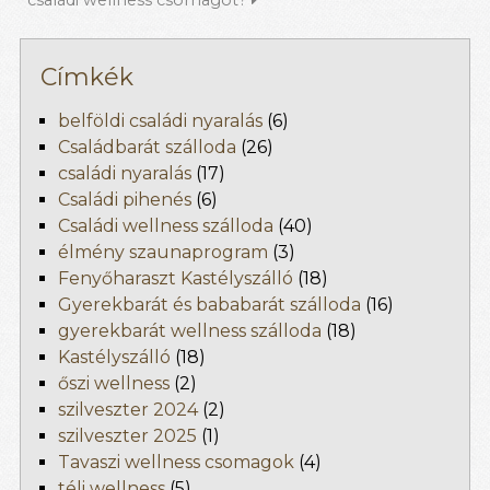
családi wellness csomagot?
Címkék
belföldi családi nyaralás
(6)
Családbarát szálloda
(26)
családi nyaralás
(17)
Családi pihenés
(6)
Családi wellness szálloda
(40)
élmény szaunaprogram
(3)
Fenyőharaszt Kastélyszálló
(18)
Gyerekbarát és bababarát szálloda
(16)
gyerekbarát wellness szálloda
(18)
Kastélyszálló
(18)
őszi wellness
(2)
szilveszter 2024
(2)
szilveszter 2025
(1)
Tavaszi wellness csomagok
(4)
téli wellness
(5)