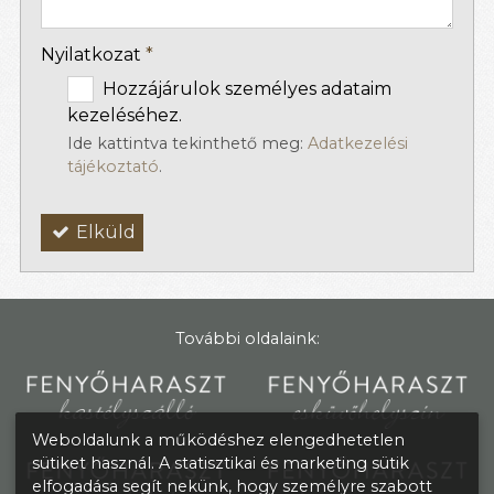
Nyilatkozat
*
Hozzájárulok személyes adataim
kezeléséhez.
Ide kattintva tekinthető meg:
Adatkezelési
tájékoztató
.
Elküld
További oldalaink:
Weboldalunk a működéshez elengedhetetlen
sütiket használ. A statisztikai és marketing sütik
elfogadása segít nekünk, hogy személyre szabott