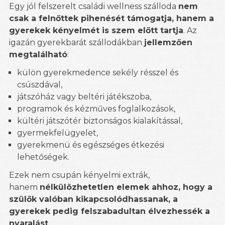
Egy jól felszerelt családi wellness szálloda
nem
csak a felnőttek pihenését támogatja, hanem a
gyerekek kényelmét is szem előtt tartja
. Az
igazán gyerekbarát szállodákban
jellemzően
megtalálható
:
külön gyerekmedence sekély résszel és
csúszdával,
játszóház vagy beltéri játékszoba,
programok és kézműves foglalkozások,
kültéri játszótér biztonságos kialakítással,
gyermekfelügyelet,
gyerekmenü és egészséges étkezési
lehetőségek.
Ezek nem csupán kényelmi extrák,
hanem
nélkülözhetetlen elemek ahhoz, hogy a
szülők valóban kikapcsolódhassanak, a
gyerekek pedig felszabadultan élvezhessék a
nyaralást
.