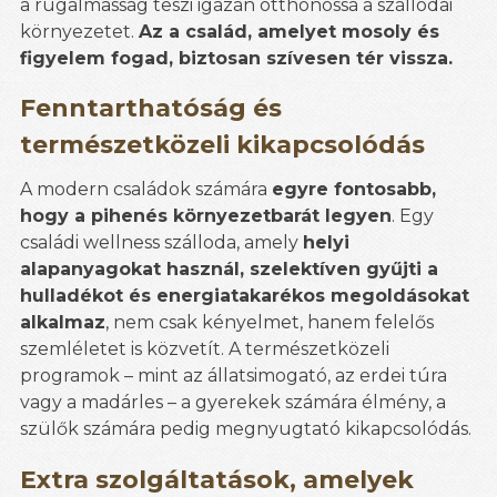
a rugalmasság teszi igazán otthonossá a szállodai
környezetet.
Az a család, amelyet mosoly és
figyelem fogad, biztosan szívesen tér vissza.
Fenntarthatóság és
természetközeli kikapcsolódás
A modern családok számára
egyre fontosabb,
hogy a pihenés környezetbarát legyen
. Egy
családi wellness szálloda, amely
helyi
alapanyagokat használ, szelektíven gyűjti a
hulladékot és energiatakarékos megoldásokat
alkalmaz
, nem csak kényelmet, hanem felelős
szemléletet is közvetít. A természetközeli
programok – mint az állatsimogató, az erdei túra
vagy a madárles – a gyerekek számára élmény, a
szülők számára pedig megnyugtató kikapcsolódás.
Extra szolgáltatások, amelyek