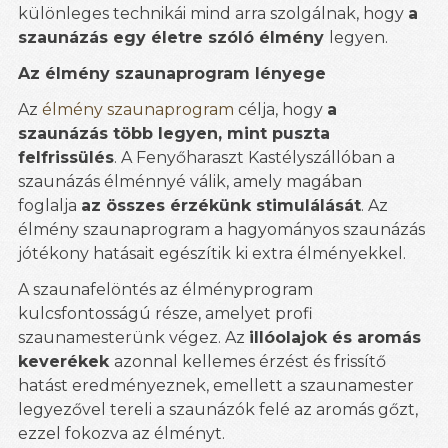
különleges technikái mind arra szolgálnak, hogy
a
szaunázás egy életre szóló élmény
legyen.
Az élmény szaunaprogram lényege
Az
élmény szaunaprogram
célja, hogy
a
szaunázás több legyen, mint puszta
felfrissülés
. A Fenyőharaszt Kastélyszállóban a
szaunázás élménnyé válik, amely magában
foglalja
az összes érzékünk stimulálását
. Az
élmény szaunaprogram a hagyományos szaunázás
jótékony hatásait egészítik ki extra élményekkel.
A szaunafelöntés az élményprogram
kulcsfontosságú része, amelyet profi
szaunamesterünk végez. Az
illóolajok és aromás
keverékek
azonnal kellemes érzést és frissítő
hatást eredményeznek, emellett a szaunamester
legyezővel tereli a szaunázók felé az aromás gőzt,
ezzel fokozva az élményt.