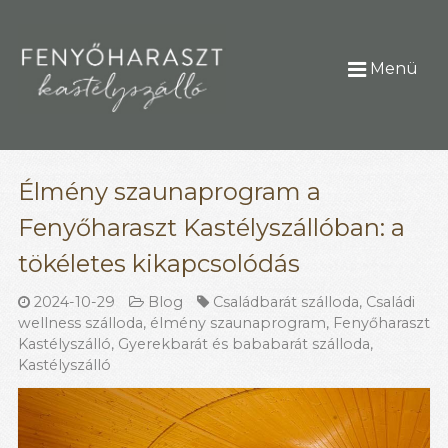
Menü
Élmény szaunaprogram a
Fenyőharaszt Kastélyszállóban: a
tökéletes kikapcsolódás
2024-10-29
Blog
Családbarát szálloda
,
Családi
wellness szálloda
,
élmény szaunaprogram
,
Fenyőharaszt
Kastélyszálló
,
Gyerekbarát és bababarát szálloda
,
Kastélyszálló