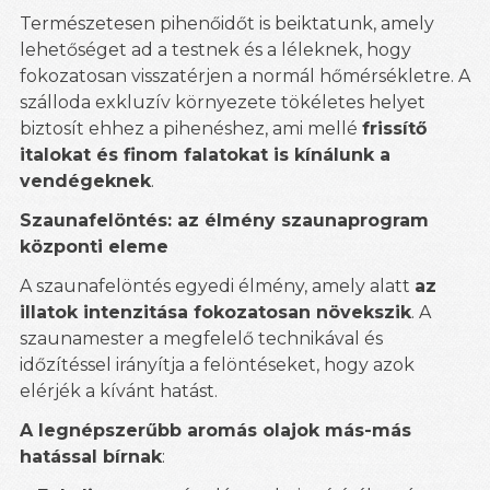
Természetesen pihenőidőt is beiktatunk, amely
lehetőséget ad a testnek és a léleknek, hogy
fokozatosan visszatérjen a normál hőmérsékletre. A
szálloda exkluzív környezete tökéletes helyet
biztosít ehhez a pihenéshez, ami mellé
frissítő
italokat és finom falatokat is kínálunk a
vendégeknek
.
Szaunafelöntés: az élmény szaunaprogram
központi eleme
A szaunafelöntés egyedi élmény, amely alatt
az
illatok intenzitása fokozatosan növekszik
. A
szaunamester a megfelelő technikával és
időzítéssel irányítja a felöntéseket, hogy azok
elérjék a kívánt hatást.
A legnépszerűbb aromás olajok más-más
hatással bírnak
: