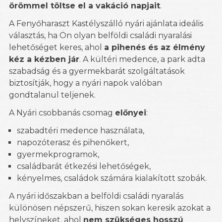
örömmel töltse el a vakáció napjait
.
A Fenyőharaszt Kastélyszálló nyári ajánlata ideális
választás, ha Ön olyan belföldi családi nyaralási
lehetőséget keres, ahol
a pihenés és az élmény
kéz a kézben jár
. A kültéri medence, a park adta
szabadság és a gyermekbarát szolgáltatások
biztosítják, hogy a nyári napok valóban
gondtalanul teljenek.
A Nyári csobbanás csomag
előnyei
:
szabadtéri medence használata,
napozóterasz és pihenőkert,
gyermekprogramok,
családbarát étkezési lehetőségek,
kényelmes, családok számára kialakított szobák.
A nyári időszakban a belföldi családi nyaralás
különösen népszerű, hiszen sokan keresik azokat a
helyszíneket, ahol
nem szükséges hosszú