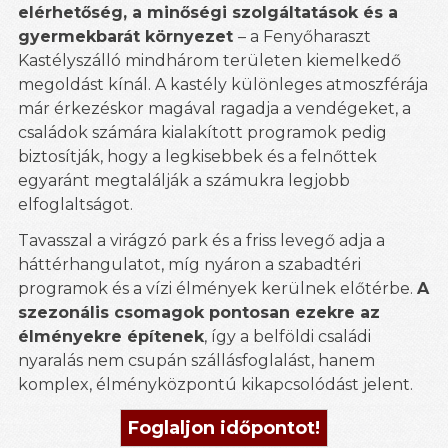
elérhetőség, a minőségi szolgáltatások és a
gyermekbarát környezet
– a Fenyőharaszt
Kastélyszálló mindhárom területen kiemelkedő
megoldást kínál. A kastély különleges atmoszférája
már érkezéskor magával ragadja a vendégeket, a
családok számára kialakított programok pedig
biztosítják, hogy a legkisebbek és a felnőttek
egyaránt megtalálják a számukra legjobb
elfoglaltságot.
Tavasszal a virágzó park és a friss levegő adja a
háttérhangulatot, míg nyáron a szabadtéri
programok és a vízi élmények kerülnek előtérbe.
A
szezonális csomagok pontosan ezekre az
élményekre építenek
, így a belföldi családi
nyaralás nem csupán szállásfoglalást, hanem
komplex, élményközpontú kikapcsolódást jelent.
Foglaljon időpontot!