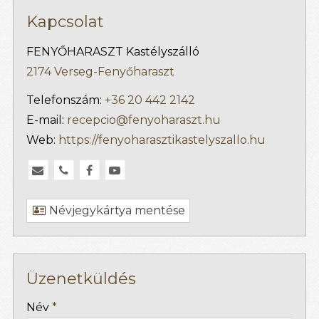
Kapcsolat
FENYŐHARASZT Kastélyszálló
2174 Verseg-Fenyőharaszt
Telefonszám:
+36 20 442 2142
E-mail:
recepcio@fenyoharaszt.hu
Web:
https://fenyoharasztikastelyszallo.hu
Névjegykártya mentése
Üzenetküldés
-
Név
*