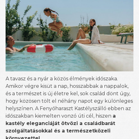
A tavasz és a nyár a közös élmények időszaka.
Amikor végre kisüt a nap, hosszabbak a nappalok,
és a természet is új életre kel, sok család dönt úgy,
hogy közösen tölt el néhány napot egy különleges
helyszínen. A Fenyőharaszt Kastélyszálló ebben az
időszakban kiemelten vonzó úti cél, hiszen
a
kastély eleganciáját ötvözi a családbarát
szolgáltatásokkal és a természetközeli
környezettel
.