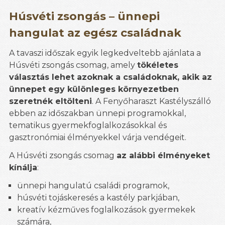
Húsvéti zsongás – ünnepi
hangulat az egész családnak
A tavaszi időszak egyik legkedveltebb ajánlata a
Húsvéti zsongás csomag, amely
tökéletes
választás lehet azoknak a családoknak, akik az
ünnepet egy különleges környezetben
szeretnék eltölteni
. A Fenyőharaszt Kastélyszálló
ebben az időszakban ünnepi programokkal,
tematikus gyermekfoglalkozásokkal és
gasztronómiai élményekkel várja vendégeit.
A Húsvéti zsongás csomag
az alábbi élményeket
kínálja
:
ünnepi hangulatú családi programok,
húsvéti tojáskeresés a kastély parkjában,
kreatív kézműves foglalkozások gyermekek
számára,