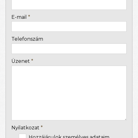
-
E-mail
*
-
Telefonszám
-
Üzenet
*
-
-
-
Nyilatkozat
*
Hozzájárulok személyes adataim