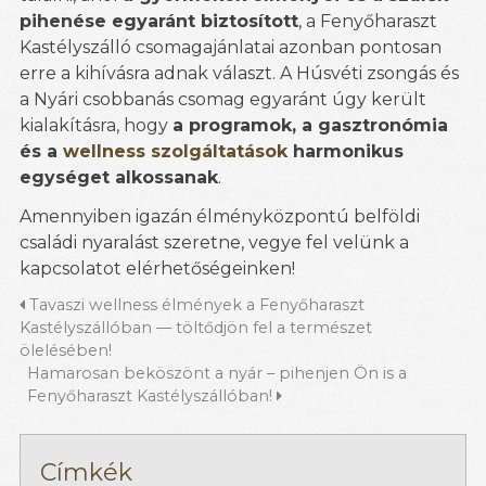
pihenése egyaránt biztosított
, a Fenyőharaszt
Kastélyszálló csomagajánlatai azonban pontosan
erre a kihívásra adnak választ. A Húsvéti zsongás és
a Nyári csobbanás csomag egyaránt úgy került
kialakításra, hogy
a programok, a gasztronómia
és a
wellness szolgáltatások
harmonikus
egységet alkossanak
.
Amennyiben igazán élményközpontú belföldi
családi nyaralást szeretne, vegye fel velünk a
kapcsolatot elérhetőségeinken!
Tavaszi wellness élmények a Fenyőharaszt
Kastélyszállóban — töltődjön fel a természet
ölelésében!
Hamarosan beköszönt a nyár – pihenjen Ön is a
Fenyőharaszt Kastélyszállóban!
Címkék