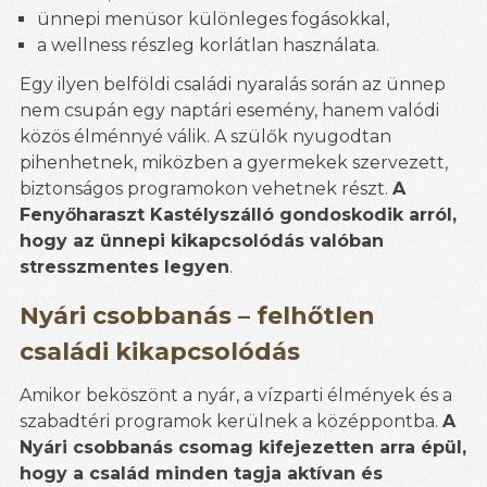
ünnepi menüsor különleges fogásokkal,
a wellness részleg korlátlan használata.
Egy ilyen belföldi családi nyaralás során az ünnep
nem csupán egy naptári esemény, hanem valódi
közös élménnyé válik. A szülők nyugodtan
pihenhetnek, miközben a gyermekek szervezett,
biztonságos programokon vehetnek részt.
A
Fenyőharaszt Kastélyszálló gondoskodik arról,
hogy az ünnepi kikapcsolódás valóban
stresszmentes legyen
.
Nyári csobbanás – felhőtlen
családi kikapcsolódás
Amikor beköszönt a nyár, a vízparti élmények és a
szabadtéri programok kerülnek a középpontba.
A
Nyári csobbanás csomag kifejezetten arra épül,
hogy a család minden tagja aktívan és