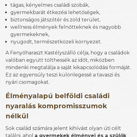
tágas, kényelmes családi szobák,
gyermekbarát étkezési lehetőségek,
biztonságos játszótér és zöld terület,
wellness élmények felnőtteknek és nagyobb
gyermekeknek,
nyugodt, természetközeli környezet.
A Fenyőharaszt Kastélyszálló célja, hogy a családok
valóban együtt tölthessék az időt, miközben
mindenki megtalálja a saját kikapcsolódási formáját.
Ez az egyensúly teszi különlegessé a tavaszi és
nyári csomagokat.
Élményalapú belföldi családi
nyaralás kompromisszumok
nélkül
Sok család számára jelent kihívást olyan úti célt
találni, ahol
a gyermekek élményei és a szülők