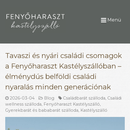
Menü
Tavaszi és nyári családi csomagok
a Fenyőharaszt Kastélyszállóban –
élménydús belföldi családi
nyaralás minden generációnak
2026-03-04
Blog
Családbarát szálloda
,
Családi
wellness szálloda
,
Fenyőharaszt Kastélyszálló
,
Gyerekbarát és bababarát szálloda
,
Kastélyszálló