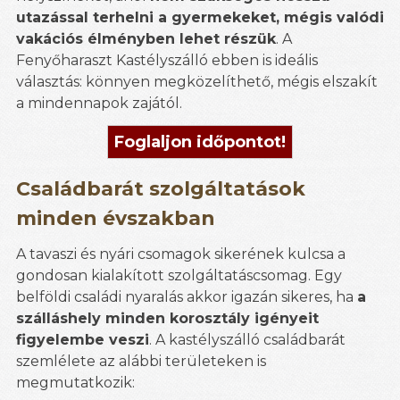
utazással terhelni a gyermekeket, mégis valódi
vakációs élményben lehet részük
. A
Fenyőharaszt Kastélyszálló ebben is ideális
választás: könnyen megközelíthető, mégis elszakít
a mindennapok zajától.
Foglaljon időpontot!
Családbarát szolgáltatások
minden évszakban
A tavaszi és nyári csomagok sikerének kulcsa a
gondosan kialakított szolgáltatáscsomag. Egy
belföldi családi nyaralás akkor igazán sikeres, ha
a
szálláshely minden korosztály igényeit
figyelembe veszi
. A kastélyszálló családbarát
szemlélete az alábbi területeken is
megmutatkozik: