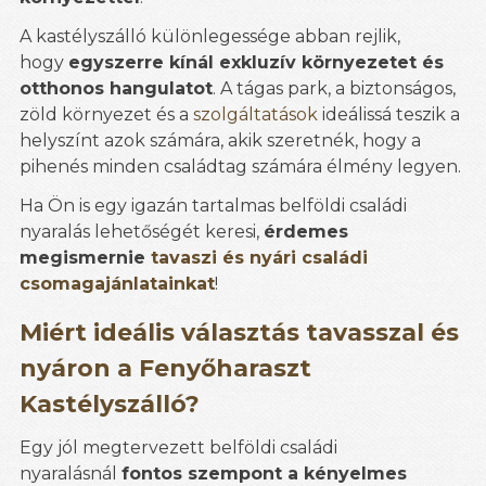
A kastélyszálló különlegessége abban rejlik,
hogy
egyszerre kínál exkluzív környezetet és
otthonos hangulatot
. A tágas park, a biztonságos,
zöld környezet és a
szolgáltatások
ideálissá teszik a
helyszínt azok számára, akik szeretnék, hogy a
pihenés minden családtag számára élmény legyen.
Ha Ön is egy igazán tartalmas belföldi családi
nyaralás lehetőségét keresi,
érdemes
megismernie
tavaszi és nyári családi
csomagajánlatainkat
!
Miért ideális választás tavasszal és
nyáron a Fenyőharaszt
Kastélyszálló?
Egy jól megtervezett belföldi családi
nyaralásnál
fontos szempont a kényelmes