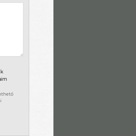
ok
aim
inthető
i