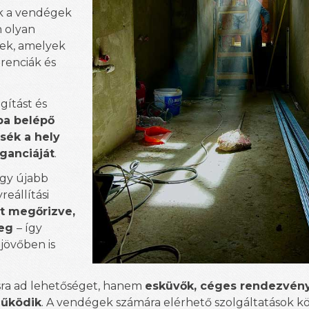
ák a vendégek
n olyan
nek, amelyek
erenciák és
gítást és
ba belépő
sék a hely
eganciáját
.
egy újabb
reállítási
t megőrizve,
meg
– így
 jövőben is
ásra ad lehetőséget, hanem
esküvők, céges rendezvén
működik
. A vendégek számára elérhető szolgáltatások k