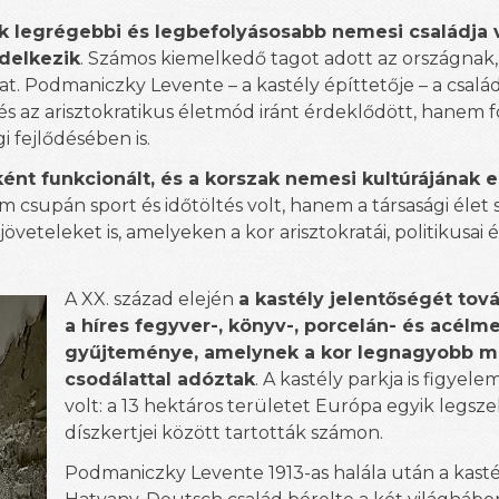
 legrégebbi és legbefolyásosabb nemesi családja v
ndelkezik
. Számos kiemelkedő tagot adott az országnak
t. Podmaniczky Levente – a kastély építtetője – a csalá
 és az arisztokratikus életmód iránt érdeklődött, hanem 
i fejlődésében is.
ént funkcionált, és a korszak nemesi kultúrájának 
m csupán sport és időtöltés volt, hanem a társasági élet 
öveteleket is, amelyeken a kor arisztokratái, politikusai
A XX. század elején
a kastély jelentőségét tov
a híres fegyver-, könyv-, porcelán- és acélm
gyűjteménye, amelynek a kor legnagyobb mű
csodálattal adóztak
. A kastély parkja is figyel
volt: a 13 hektáros területet Európa egyik legsz
díszkertjei között tartották számon.
Podmaniczky Levente 1913-as halála után a kasté