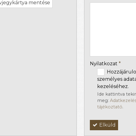
jegykártya mentése
-
-
-
Nyilatkozat
*
Hozzájárul
személyes adat
kezeléséhez.
Ide kattintva tek
meg:
Adatkezelés
tájékoztató
.
Elküld