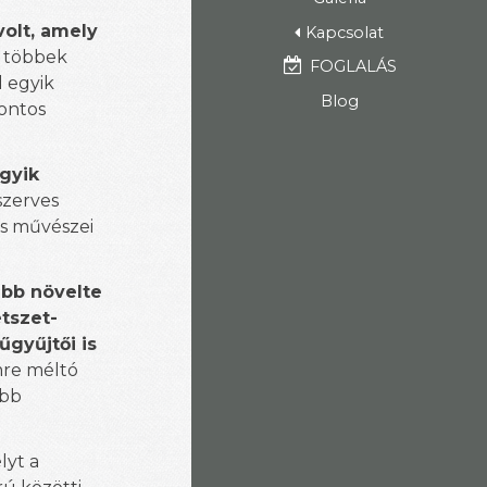
olt, amely
Kapcsolat
, többek
FOGLALÁS
d egyik
Blog
fontos
egyik
szerves
 és művészei
ább növelte
etszet-
gyűjtői is
emre méltó
ebb
lyt a