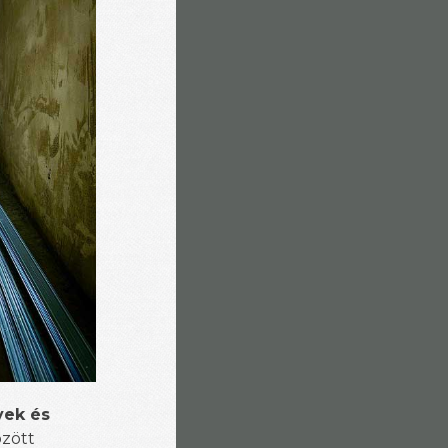
yek és
özött