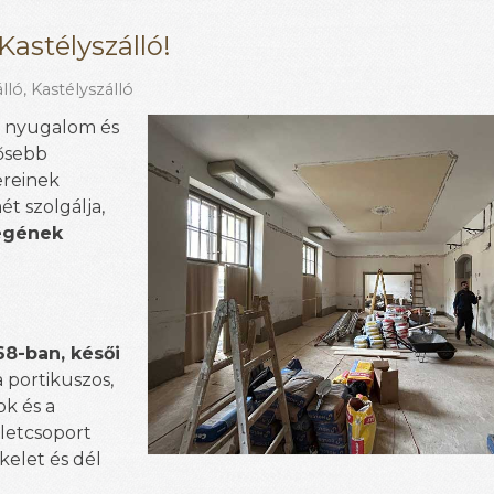
astélyszálló!
lló
,
Kastélyszálló
 a nyugalom és
tősebb
ereinek
t szolgálja,
ségének
68-ban, késői
a portikuszos,
ok és a
ületcsoport
kelet és dél