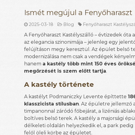
Ismét megújul a Fenyőharaszt K
2025-03-18
Blog
Fenyőharaszt Kastélyszá
A Fenyőharaszt Kastélyszálló – évtizedek óta
az elegancia szinonimája – jelenleg egy jelen
felújításon megy keresztül. Az épület belső t
modernizálása nem csak a vendégek kényelmé
hanem
a kastély több mint 150 éves örök
megőrzését is szem előtt tartja
.
A kastély története
A kastélyt Podmaniczky Levente építtette
18
klasszicista stílusban
. Az épületre jellemző 
timpanonnal záródó főbejárat, a lizéniás ablak
boltíves belső terek. A kastély a majorsági ép
délkeleti oldalán helyezkedik el, a park pedig 
felől öleli körbe az épületet.