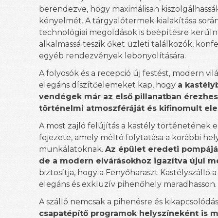
berendezve, hogy maximálisan kiszolgálhass
kényelmét. A tárgyalótermek kialakítása sorá
technológiai megoldások is beépítésre kerül
alkalmassá teszik őket üzleti találkozók, konf
egyéb rendezvények lebonyolítására.
A folyosók és a recepció új festést, modern vilá
elegáns díszítőelemeket kap, hogy
a kastély
vendégek már az első pillanatban érezhes
történelmi atmoszféráját és kifinomult el
A most zajló felújítás a kastély történetének 
fejezete, amely méltó folytatása a korábbi hely
munkálatoknak.
Az épület eredeti pompájá
de a modern elvárásokhoz igazítva újul 
biztosítja, hogy a Fenyőharaszt Kastélyszálló a
elegáns és exkluzív pihenőhely maradhasson.
A szálló nemcsak a pihenésre és kikapcsolód
csapatépítő programok helyszíneként is 