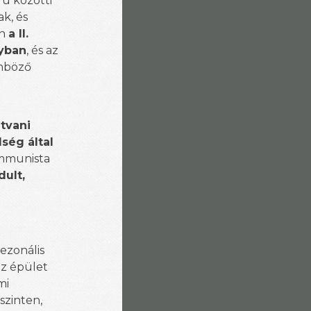
rú közötti
ak, és
an
a II.
lyban
, és az
önböző
atvani
ség által
ommunista
dult,
ezonális
az épület
mi
szinten,