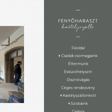
Főoldal
Családi csomagjaink
Éttermünk
Esküvőhelyszín
Disznóvágás
Céges rendezvény
Kastélyszállónkról
Szobáink
Galéria