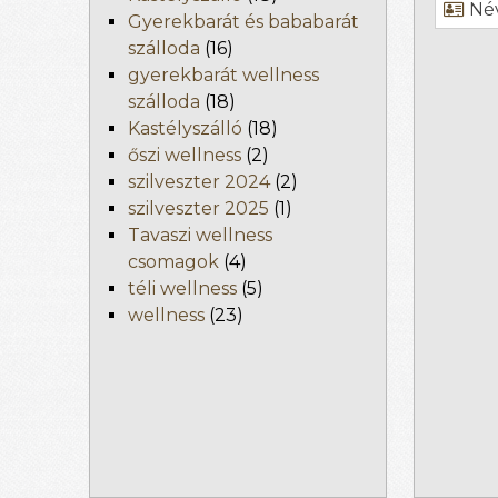
Név
Gyerekbarát és bababarát
szálloda
(16)
gyerekbarát wellness
szálloda
(18)
Kastélyszálló
(18)
őszi wellness
(2)
szilveszter 2024
(2)
szilveszter 2025
(1)
Tavaszi wellness
csomagok
(4)
téli wellness
(5)
wellness
(23)