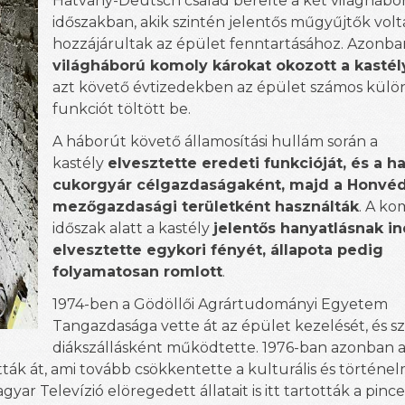
Hatvany-Deutsch család bérelte a két világhábo
időszakban, akik szintén jelentős műgyűjtők volt
hozzájárultak az épület fenntartásához. Azonb
világháború komoly károkat okozott a kasté
azt követő évtizedekben az épület számos kül
funkciót töltött be.
A háborút követő államosítási hullám során a
kastély
elvesztette eredeti funkcióját, és a h
cukorgyár célgazdaságaként, majd a Honvéd
mezőgazdasági területként használták
. A k
időszak alatt a kastély
jelentős hanyatlásnak in
elvesztette egykori fényét, állapota pedig
folyamatosan romlott
.
1974-ben a Gödöllői Agrártudományi Egyetem
Tangazdasága vette át az épület kezelését, és sz
diákszállásként működtette. 1976-ban azonban 
ák át, ami tovább csökkentette a kulturális és történel
ar Televízió elöregedett állatait is itt tartották a pince