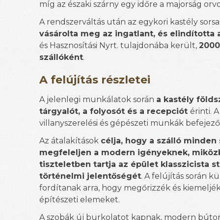
míg az északi szárny egy időre a majorság orvo
A rendszerváltás után az egykori kastély sorsa
vásárolta meg az ingatlant, és elindította 
és Hasznosítási Nyrt. tulajdonába került,
2000
szállóként
.
A felújítás részletei
A jelenlegi munkálatok során
a kastély földs
tárgyalót, a folyosót és a recepciót
érinti.
villanyszerelési és gépészeti munkák befejez
Az átalakítások
célja, hogy a szálló minde
megfeleljen a modern igényeknek, miköz
tiszteletben tartja az épület klasszicista st
történelmi jelentőségét
. A felújítás során k
fordítanak arra, hogy megőrizzék és kiemeljék
építészeti elemeket.
A szobák új burkolatot kapnak, modern búto