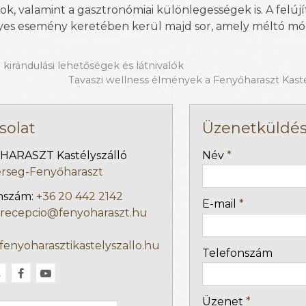
ok, valamint a gasztronómiai különlegességek is. A felújí
lyes esemény keretében kerül majd sor, amely méltó m
kirándulási lehetőségek és látnivalók
Tavaszi wellness élmények a Fenyőharaszt Kast
solat
Üzenetküldé
-
ARASZT Kastélyszálló
Név
*
erseg-Fenyőharaszt
-
nszám:
+36 20 442 2142
E-mail
*
recepcio@fenyoharaszt.hu
-
/fenyoharasztikastelyszallo.hu
Telefonszám
-
Üzenet
*