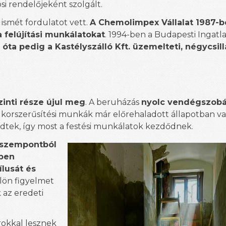
si rendelőjeként szolgált.
 ismét fordulatot vett.
A Chemolimpex Vállalat 1987-
a felújítási munkálatokat
. 1994-ben a Budapesti Ingatla
 óta pedig a Kastélyszálló Kft. üzemelteti, négycsil
zinti része újul meg
. A beruházás
nyolc vendégszobá
 A korszerűsítési munkák már előrehaladott állapotban v
ődtek, így most a festési munkálatok kezdődnek.
n szempontból
ben
ílusát és
ülön figyelmet
 az eredeti
rokkal lesznek