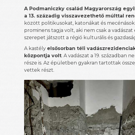
A Podmaniczky család Magyarország egyik
a 13. századig visszavezethető múlttal re
között politikusokat, katonákat és mecénásoka
prominens tagja volt, aki nem csak a vadászat
szerepet játszott a régió kulturális és gazdaság
A kastély
elsősorban téli vadászrezidenciak
központja volt
. A vadászat a 19. században ne
része is. Az épületben gyakran tartottak összej
vettek részt.