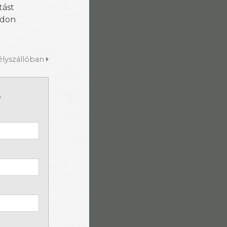
tást
ódon
élyszállóban
s