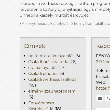
szerepel a wellness-részleg, a kültéri program
követően a kastély újranyitására egy ünnepé
ünnepli a kastély múltját és jövőjét.
A Fenyőharaszt Kastélyszálló környékén található 
Címkék
Kapc
belföldi családi nyaralás
(6)
FENYŐH
Családbarát szálloda
(26)
2174 V
családi nyaralás
(17)
Telefo
Családi pihenés
(6)
E-mail:
Családi wellness szálloda
Web:
(40)
https:/
élmény szaunaprogram
(3)
Fenyőharaszt
Kastélyszálló
(18)