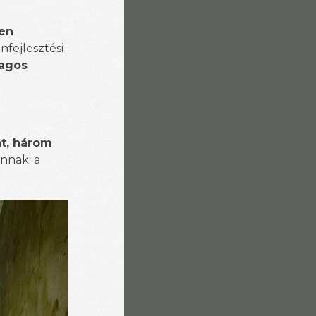
ben
nfejlesztési
lagos
t, három
annak: a