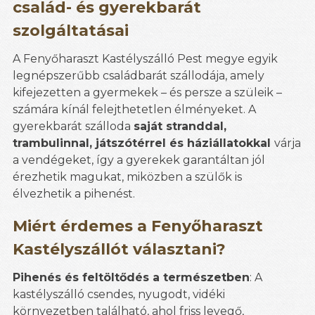
család- és gyerekbarát
szolgáltatásai
A Fenyőharaszt Kastélyszálló Pest megye egyik
legnépszerűbb családbarát szállodája, amely
kifejezetten a gyermekek – és persze a szüleik –
számára kínál felejthetetlen élményeket. A
gyerekbarát szálloda
saját stranddal,
trambulinnal, játszótérrel és háziállatokkal
várja
a vendégeket, így a gyerekek garantáltan jól
érezhetik magukat, miközben a szülők is
élvezhetik a pihenést.
Miért érdemes a Fenyőharaszt
Kastélyszállót választani?
Pihenés és feltöltődés a természetben
: A
kastélyszálló csendes, nyugodt, vidéki
környezetben található, ahol friss levegő,