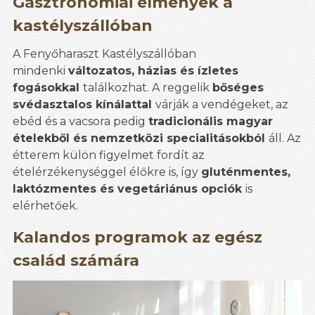
Gasztronómiai élmények a
kastélyszállóban
A Fenyőharaszt Kastélyszállóban
mindenki
változatos, házias és ízletes
fogásokkal
találkozhat. A reggelik
bőséges
svédasztalos kínálattal
várják a vendégeket, az
ebéd és a vacsora pedig
tradicionális magyar
ételekből és nemzetközi specialitásokból
áll. Az
étterem külön figyelmet fordít az
ételérzékenységgel élőkre is, így
gluténmentes,
laktózmentes és vegetáriánus opciók
is
elérhetőek.
Kalandos programok az egész
család számára