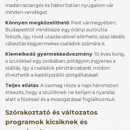
madárcsicsergés és háborítatlan nyugalom vár
minden vendéget.
Könnyen megközelíthető
: Pest vármegyében,
Budapesttől mindössze egy órányi autóútra
fekszik, így rövid utazási idővel elérhető, azaz ideális
választás kisgyermekes családok számára is.
Kiemelkedő gyermekkedvezmény
: 10 éves korig,
a szülőkkel egy szobában, pótágyon ingyenes a
szállás, így a családok pénztárcabarát módon
élvezhetik a kastélyszálló szolgáltatásait.
Teljes ellátás
: A csomag része a napi háromszori
étkezés, hogy a szülőknek ne kelljen a nyaralás
alatt a főzéssel és a mosogatással foglalkozniuk.
Szórakoztató és változatos
programok kicsiknek és