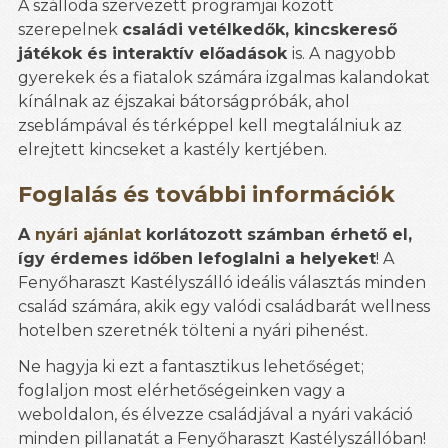
A szálloda szervezett programjai között
szerepelnek
családi vetélkedők, kincskereső
játékok és interaktív előadások
is. A nagyobb
gyerekek és a fiatalok számára izgalmas kalandokat
kínálnak az éjszakai bátorságpróbák, ahol
zseblámpával és térképpel kell megtalálniuk az
elrejtett kincseket a kastély kertjében.
Foglalás és további információk
A
nyári ajánlat
korlátozott számban érhető el,
így érdemes időben lefoglalni a helyeket
! A
Fenyőharaszt Kastélyszálló ideális választás minden
család számára, akik egy valódi családbarát wellness
hotelben szeretnék tölteni a nyári pihenést.
Ne hagyja ki ezt a fantasztikus lehetőséget;
foglaljon most elérhetőségeinken vagy a
weboldalon, és élvezze családjával a nyári vakáció
minden pillanatát a Fenyőharaszt Kastélyszállóban!