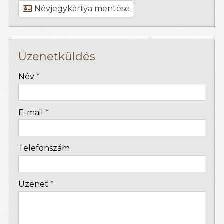
Névjegykártya mentése
Üzenetküldés
-
Név
*
-
E-mail
*
-
Telefonszám
-
Üzenet
*
-