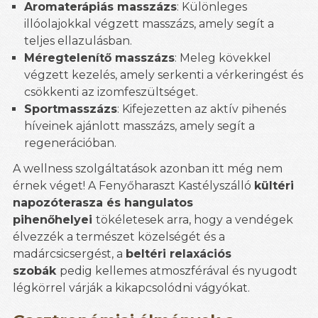
Aromaterápiás masszázs
: Különleges
illóolajokkal végzett masszázs, amely segít a
teljes ellazulásban.
Méregtelenítő masszázs
: Meleg kövekkel
végzett kezelés, amely serkenti a vérkeringést és
csökkenti az izomfeszültséget.
Sportmasszázs
: Kifejezetten az aktív pihenés
híveinek ajánlott masszázs, amely segít a
regenerációban.
A wellness szolgáltatások azonban itt még nem
érnek véget! A Fenyőharaszt Kastélyszálló
kültéri
napozóterasza és hangulatos
pihenőhelyei
tökéletesek arra, hogy a vendégek
élvezzék a természet közelségét és a
madárcsicsergést, a
beltéri relaxációs
szobák
pedig kellemes atmoszférával és nyugodt
légkörrel várják a kikapcsolódni vágyókat.