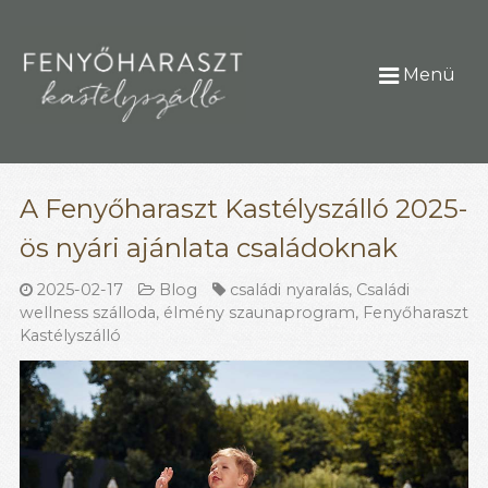
Menü
A Fenyőharaszt Kastélyszálló 2025-
ös nyári ajánlata családoknak
2025-02-17
Blog
családi nyaralás
,
Családi
wellness szálloda
,
élmény szaunaprogram
,
Fenyőharaszt
Kastélyszálló