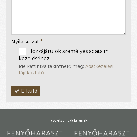
-
-
Nyilatkozat
*
Hozzájárulok személyes adataim
kezeléséhez.
Ide kattintva tekinthető meg:
Adatkezelési
tájékoztató
.
Elküld
További oldalaink: