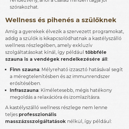
rendezvény, ahol a család minden tagja jól
szórakozhat.
Wellness és pihenés a szülőknek
Amíg a gyerekek élvezik a szervezett programokat,
addig a szülők is kikapcsolódhatnak a kastélyszálló
wellness részlegében, amely exkluzív
szolgáltatásokat kínál, így például
többféle
szauna is a vendégek rendelkezésére áll
:
Finn szauna
: Mélyreható izzasztó hatásával segít
a méregtelenítésben és az immunrendszer
erősítésében.
Infraszauna
: Kíméletesebb, mégis hatékony
megoldás a relaxációra és izomlazításra.
A kastélyszálló wellness részlege nem lenne
teljes
professzionális
masszázsszolgáltatások
nélkül, így például: