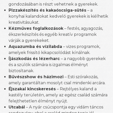
gondozásában is részt vehetnek a gyerekek.
Pizzakészítés és kakaóscsiga-sütés
– a
konyhai kalandokat kedvelő gyerekek is kiélhetik
kreativitásukat.
Kézműves foglalkozások
– festés, agyagozás,
ékszerkészítés és egyéb kreatív programok
várják a gyerekeket.
Aquazumba és vízilabda
– vizes programok,
amelyek frissítő kikapcsolódást kínálnak.
Íjászkodás és lézerharc
– a nagyobb gyerekek
és a szülők számára is izgalmas élményt
biztosítanak.
Bűvészshow és házimozi
– Esti szórakozás,
amely garantáltan mosolyt csal mindenki arcára.
Éjszakai kincskeresés
– Rejtélyes kaland a
kastély területén, amely az egész család számára
felejthetetlen élményt nyújt.
Utcabál
– A nyár csúcspontja egy vidám táncos