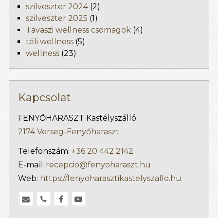
szilveszter 2024
(2)
szilveszter 2025
(1)
Tavaszi wellness csomagok
(4)
téli wellness
(5)
wellness
(23)
Kapcsolat
FENYŐHARASZT Kastélyszálló
2174 Verseg-Fenyőharaszt
Telefonszám:
+36 20 442 2142
E-mail:
recepcio@fenyoharaszt.hu
Web:
https://fenyoharasztikastelyszallo.hu