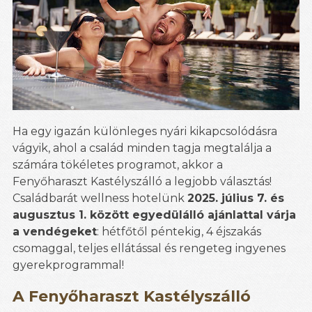
Ha egy igazán különleges nyári kikapcsolódásra
vágyik, ahol a család minden tagja megtalálja a
számára tökéletes programot, akkor a
Fenyőharaszt Kastélyszálló a legjobb választás!
Családbarát wellness hotelünk
2025. július 7. és
augusztus 1. között egyedülálló ajánlattal várja
a vendégeket
: hétfőtől péntekig, 4 éjszakás
csomaggal, teljes ellátással és rengeteg ingyenes
gyerekprogrammal!
A Fenyőharaszt Kastélyszálló