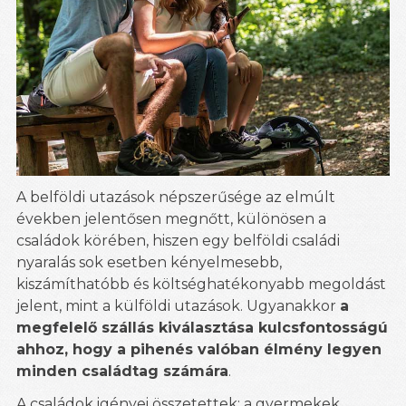
A belföldi utazások népszerűsége az elmúlt
években jelentősen megnőtt, különösen a
családok körében, hiszen egy belföldi családi
nyaralás sok esetben kényelmesebb,
kiszámíthatóbb és költséghatékonyabb megoldást
jelent, mint a külföldi utazások. Ugyanakkor
a
megfelelő szállás kiválasztása kulcsfontosságú
ahhoz, hogy a pihenés valóban élmény legyen
minden családtag számára
.
A családok igényei összetettek: a gyermekek