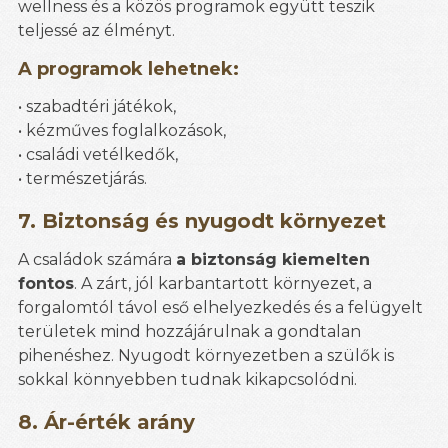
wellness és a közös programok együtt teszik
teljessé az élményt.
A programok lehetnek:
• szabadtéri játékok,
• kézműves foglalkozások,
• családi vetélkedők,
• természetjárás.
7. Biztonság és nyugodt környezet
A családok számára
a biztonság kiemelten
fontos
. A zárt, jól karbantartott környezet, a
forgalomtól távol eső elhelyezkedés és a felügyelt
területek mind hozzájárulnak a gondtalan
pihenéshez. Nyugodt környezetben a szülők is
sokkal könnyebben tudnak kikapcsolódni.
8. Ár-érték arány