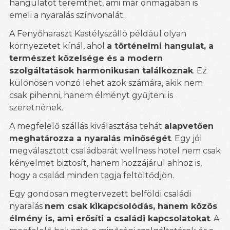
hangulatot teremthet, ami már önmagában is
emeli a nyaralás színvonalát.
A Fenyőharaszt Kastélyszálló például olyan
környezetet kínál, ahol
a történelmi hangulat, a
természet közelsége és a modern
szolgáltatások harmonikusan találkoznak
. Ez
különösen vonzó lehet azok számára, akik nem
csak pihenni, hanem élményt gyűjteni is
szeretnének.
A megfelelő szállás kiválasztása tehát
alapvetően
meghatározza a nyaralás minőségét
. Egy jól
megválasztott családbarát wellness hotel nem csak
kényelmet biztosít, hanem hozzájárul ahhoz is,
hogy a család minden tagja feltöltődjön.
Egy gondosan megtervezett belföldi családi
nyaralás
nem csak kikapcsolódás, hanem közös
élmény is, ami erősíti a családi kapcsolatokat
. A