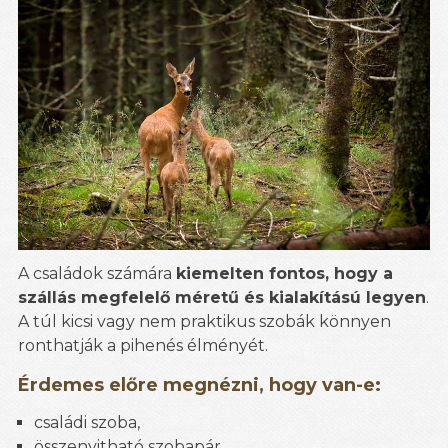
A családok számára
kiemelten fontos, hogy a
szállás megfelelő méretű és kialakítású legyen
.
A túl kicsi vagy nem praktikus szobák könnyen
ronthatják a pihenés élményét.
Érdemes előre megnézni, hogy van-e:
családi szoba,
összenyitható szobapár,