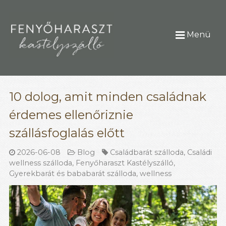
Menü
10 dolog, amit minden családnak
érdemes ellenőriznie
szállásfoglalás előtt
2026-06-08
Blog
Családbarát szálloda
,
Családi
wellness szálloda
,
Fenyőharaszt Kastélyszálló
,
Gyerekbarát és bababarát szálloda
,
wellness