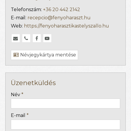
Telefonszám:
+36 20 442 2142
E-mail:
recepcio@fenyoharaszt.hu
Web:
https://fenyoharasztikastelyszallo.hu
Névjegykártya mentése
Üzenetküldés
-
Név
*
-
E-mail
*