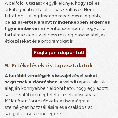
A belföldi utazások egyik előnye, hogy széles
árkategóriában találhatóak szállások. Nem
feltétlenül a legdrágább megoldás a legjobb,
de
az ár-érték arányt mindenképpen érdemes
figyelembe venni
. Fontos szempont, hogy az ár
tartalmazza-e a wellness részleg használatát, az
étkezéseket és a programokat is.
Foglaljon időpontot!
9. Értékelések és tapasztalatok
A korábbi vendégek visszajelzései sokat
segítenek a döntésben
. A valódi tapasztalatok
alapján könnyebben eldönthető, hogy egy adott
szállás valóban megfelel-e az elvárásoknak.
Különösen fontos figyelni a tisztaságra, a
személyzet hozzáállására és a családbarát
szolgáltatások minőségére.