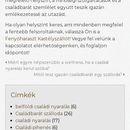
megfelelő helyszín, a minőségi szolgáltatások és a
családbarát szemlélet együtt teszik igazán
emlékezetessé az utazást.
Ha olyan helyszínt keres, ami mindenben megfelel
a fentebb felsoroltaknak, válassza Ön is a
Fenyőharaszt Kastélyszállót
! Vegye fel velünk a
kapcsolatot elérhetőségeinken, és foglaljon
időpontot!
Miért egyre népszerűbb a wellness, ha a családi
nyaralás kerül szóba?
Mitől lesz igazán családbarát egy szálloda?
Címkék
belföldi családi nyaralás
(6)
Családbarát szálloda
(26)
családi nyaralás
(17)
Családi pihenés
(6)