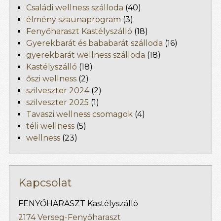
Családi wellness szálloda
(40)
élmény szaunaprogram
(3)
Fenyőharaszt Kastélyszálló
(18)
Gyerekbarát és bababarát szálloda
(16)
gyerekbarát wellness szálloda
(18)
Kastélyszálló
(18)
őszi wellness
(2)
szilveszter 2024
(2)
szilveszter 2025
(1)
Tavaszi wellness csomagok
(4)
téli wellness
(5)
wellness
(23)
Kapcsolat
FENYŐHARASZT Kastélyszálló
2174 Verseg-Fenyőharaszt