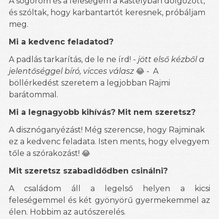
A sógorom és a feleségem a kastélyban dolgozott,
és szóltak, hogy karbantartót keresnek, próbáljam
meg.
Mi a kedvenc feladatod?
A padlás tarkarítás, de le
ne írd!
- jött első kézből a
jelentőséggel bíró, vicces válasz
A
😂 -
böllérkedést szeretem a legjobban Rajmi
barátommal.
Mi a legnagyobb kihívás? Mit nem szeretsz?
A disznóganyézást! Még szerencse, hogy Rajminak
ez a kedvenc feladata. Isten ments, hogy elvegyem
tőle a szórakozást!
😂
Mit szeretsz szabadidődben csinálni?
A családom áll a legelső helyen a kicsi
feleségemmel és két gyönyörű gyermekemmel az
élen. Hobbim az autószerelés.