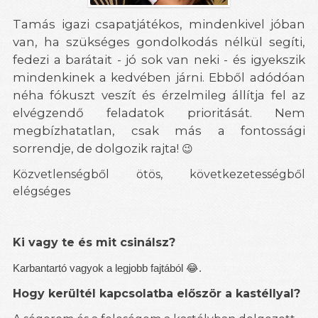
Tamás igazi csapatjátékos, mindenkivel jóban
van, ha szükséges gondolkodás nélkül segíti,
fedezi a barátait - jó sok van neki - és igyekszik
mindenkinek a kedvében járni. Ebből adódóan
néha fókuszt veszít és érzelmileg állítja fel az
elvégzendő feladatok prioritását. Nem
megbízhatatlan, csak más a fontossági
sorrendje, de dolgozik rajta!
😉
Közvetlenségből ötös, következetességből
elégséges
Ki vagy te és mit csinálsz?
Karbantartó vagyok a legjobb fajtából
😂.
Hogy kerültél kapcsolatba először a kastéllyal?