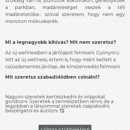
szükség van rá, pultozok esküvőkön, gereblyézek
a parkban, madáreleséget veszek a téli
madáretetőbe... szóval szeretem, hogy nem egy
monoton mókuskerék.
Mi a legnagyobb kihívás? Mit nem szeretsz?
Az új wellnessben a járólapot felmosni. Gyönyörű
lett az új wellness, értem is, hogy miért kellett a
csúszásmentes járólap, de kínszenvedés felmosni.
Mit szeretsz szabadidődben csinálni?
Nagyon szeretek kertészkedni és virágokat
gondozni. Szeretek a természetben lenni, de a
legjobban a lányommal szeretek csajoskodni,
beszélgetni és autózni.
🥰
Vissza a többiekhez!
