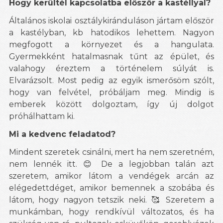
Hogy kerültél kapcsolatba először a kastéllyal?
Általános iskolai osztálykiránduláson jártam először
a kastélyban, kb hatodikos lehettem. Nagyon
megfogott a környezet és a hangulata.
Gyermekként hatalmasnak tűnt az épület, és
valahogy éreztem a történelem súlyát is.
Elvarázsolt. Most pedig az egyik ismerősöm szólt,
hogy van felvétel, próbáljam meg. Mindig is
emberek között dolgoztam, így új dolgot
próhálhattam ki.
Mi a kedvenc feladatod?
Mindent szeretek csinálni, mert ha nem szeretném,
nem lennék itt.
De a legjobban talán azt
😊
szeretem, amikor látom a vendégek arcán az
elégedettdéget, amikor bemennek a szobába és
látom, hogy nagyon tetszik neki.
Szeretem a
🥰
munkámban, hogy rendkívül változatos, és ha