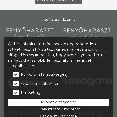
További oldalaink:
Weboldalunk a működéshez elengedhetetlen
sütiket használ. A statisztikai és marketing sütik
elfogadása segít nekünk, hogy személyre szabott
ajánlatokkal és jobb felhasználói élménnyel
szolgálhassunk.
Funkcionális (szükséges)
Analitikai, statisztikai
Marketing
Mindet elfogadom
Kiválasztottak mentése
© 2026 FENYŐHARASZT Kastélyszálló
Listaárak egy
Csak a szükségesek