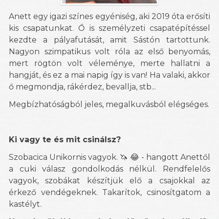
Anett egy igazi színes egyéniség, aki 2019 óta erősíti
kis csapatunkat. Ő is személyzeti csapatépítéssel
kezdte a pályafutását, amit Sástón tartottunk.
Nagyon szimpatikus volt róla az első benyomás,
mert rögtön volt véleménye, merte hallatni a
hangját, és ez a mai napig így is van! Ha valaki, akkor
ő megmondja, rákérdez, bevallja, stb...
Megbízhatóságból jeles, megalkuvásból elégséges.
Ki vagy te és mit csinálsz?
Szobacica Unikornis vagyok.
😂 - hangott Anettől
🦄
a cuki válasz gondolkodás nélkül.
Rendfelelős
vagyok, szobákat készítjük elő a csajokkal az
érkező vendégeknek. Takarítok, csinosítgatom a
kastélyt.