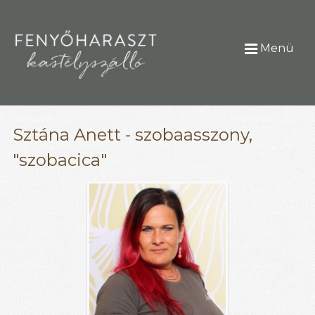
Menü
Sztána Anett - szobaasszony,
"szobacica"