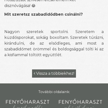
disznóvágása!
😂
Mit szeretsz szabadidődben csinálni?
Nagyon szeretek sportolni. Szeretem a
küzdősporokat, sokáig boxoltam. Szeretek túrázni,
kirándulni, de az elsődleges, ami most a
szabadidőmet örömmel és boldogsággal tölti ki az
a kisfiammal töltött együttlét.
Vissza a többiekhez!

További oldalaink: