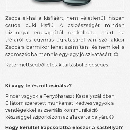
Zsoca él-hal a kisfiáért, nem véletlenül, hiszen
csuda cuki kisfiú. A csibészségét minden
bizonnyal édesapjától örökölhete, mert ha
tréfáról és egymás ugratásáról van szó, akkor
Zsocára bármikor lehet számítani, és nem kell a
szomszédba mennie egy-egy jó szivatásért.
😉
Rátermettségből ötös, kitartásból elégséges
Ki vagy te és mit csinálsz?
Pincér vagyok a Fenyőharaszt Kastélyszállóban.
Ellátom szeretett munkámat, kedves vagyok a
vendégekkel és zseniális kommunikáció
készséggel sziporkázom az a'la carte pályán.
😉
Hogy kerültél kapcsolatba először a kastéllyal?