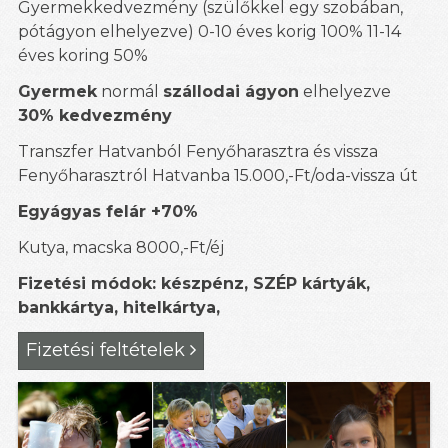
Gyermekkedvezmény (szülőkkel egy szobában,
pótágyon elhelyezve) 0-10 éves korig 100% 11-14
éves koring 50%
Gyermek
normál
szállodai ágyon
elhelyezve
30% kedvezmény
Transzfer Hatvanból Fenyőharasztra és vissza
Fenyőharasztról Hatvanba 15.000,-Ft/oda-vissza út
Egyágyas felár +70%
Kutya, macska 8000,-Ft/éj
Fizetési módok: készpénz, SZÉP kártyák,
bankkártya, hitelkártya,
Fizetési feltételek
