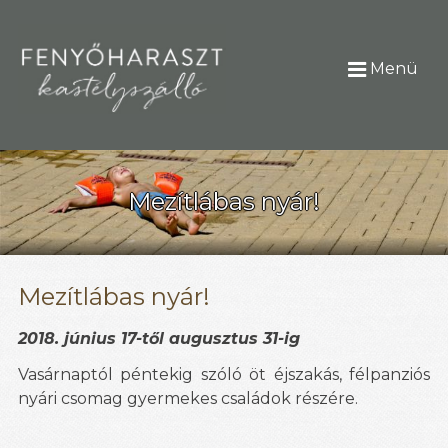
Menü
Mezítlábas nyár!
Mezítlábas nyár!
2018. június 17-től augusztus 31-ig
Vasárnaptól péntekig szóló öt éjszakás, félpanziós
nyári csomag gyermekes családok részére.