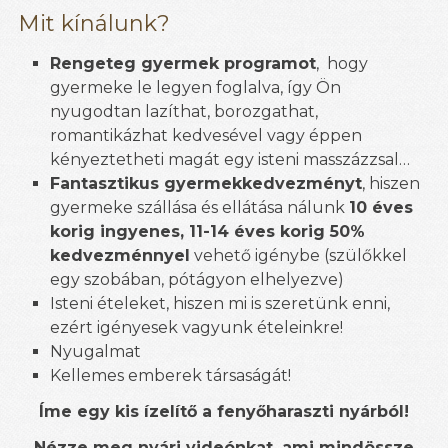
Mit kínálunk?
Rengeteg gyermek programot
, hogy
gyermeke le legyen foglalva, így Ön
nyugodtan lazíthat, borozgathat,
romantikázhat kedvesével vagy éppen
kényeztetheti magát egy isteni masszázzsal…
Fantasztikus gyermekkedvezményt
, hiszen
gyermeke szállása és ellátása nálunk
10 éves
korig ingyenes, 11-14 éves korig 50%
kedvezménnyel
vehető igénybe (szülőkkel
egy szobában, pótágyon elhelyezve)
Isteni ételeket, hiszen mi is szeretünk enni,
ezért igényesek vagyunk ételeinkre!
Nyugalmat
Kellemes emberek társaságát!
Íme egy kis ízelítő a fenyőharaszti nyárból!
Nézze meg nyári videónkat, ami mindössze