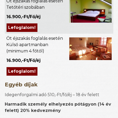
Öt éjszakás foglalás esetén
Tetőtéri szobában
16.900,-Ft/Fő/éj
Lefoglalom!
Öt éjszakás foglalás esetén
Külső apartmanban
(minimum 4 főtől)
16.900,-Ft/Fő/éj
Lefoglalom!
Egyéb díjak
Idegenforgalmi adó 510,-Ft/fő/éj – 18 év felett
Harmadik személy elhelyezés pótágyon (14 év
felett) 20% kedvezmény