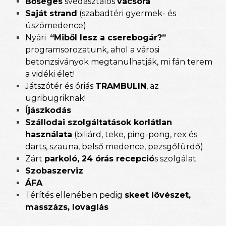
Bőséges
svédasztalos
vacsora
Saját strand
(szabadtéri gyermek- és
úszómedence)
Nyári
“Miből lesz a cserebogár?”
programsorozatunk, ahol a városi
betonzsiványok megtanulhatják, mi fán terem
a vidéki élet!
Játszótér és óriás
TRAMBULIN
, az
ugribugriknak!
Íjászkodás
Szállodai szolgáltatások korlátlan
használata
(biliárd, teke, ping-pong, rex és
darts, szauna, belső medence, pezsgőfürdő)
Zárt
parkoló, 24 órás recepció
s szolgálat
Szobaszerviz
ÁFA
Térítés ellenében pedig
skeet lövészet,
masszázs, lovaglás