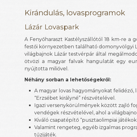
Kirándulás, lovasprogramok
Lázár Lovaspark
A Fenyőharaszt Kastélyszállótól 18 km-re a 
festői környezetben található domonyvölgyi L
világbajnok Lázár testvérpár által megálmodot
ötvözi a magyar falvak hangulatát egy eur
nyújtotta miliővel.
Néhány sorban a lehetőségekről:
A magyar lovas hagyományokat felidéző, 
“Erzsébet királyné” részvételével.
Igazi versenykörülmények között zajló fo
vendégek részvételével, ahol a világbajn
Kiváló csapatépítő “pusztaolimpiai játéko
Valamint rengeteg, egyéb izgalmas program
tűzijáték.