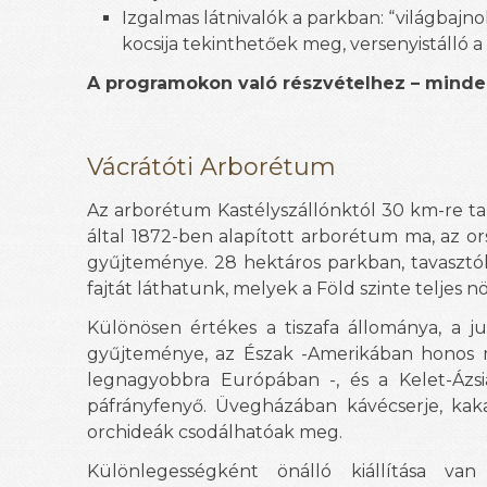
Izgalmas látnivalók a parkban: “világbajno
kocsija tekinthetőek meg, versenyistálló a v
A programokon való részvételhez – minde
Vácrátóti Arborétum
Az arborétum Kastélyszállónktól 30 km-re ta
által 1872-ben alapított arborétum ma, az 
gyűjteménye. 28 hektáros parkban, tavasztól-
fajtát láthatunk, melyek a Föld szinte teljes 
Különösen értékes a tiszafa állománya, a ju
gyűjteménye, az Észak -Amerikában honos m
legnagyobbra Európában -, és a Kelet-Ázsi
páfrányfenyő. Üvegházában kávécserje, kak
orchideák csodálhatóak meg.
Különlegességként önálló kiállítása van