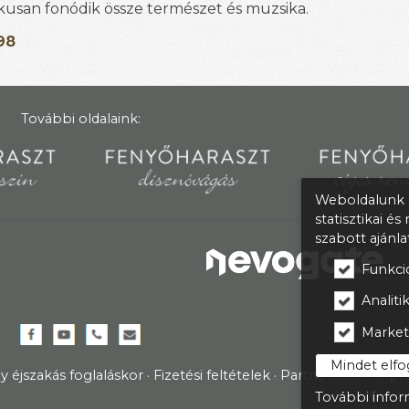
usan fonódik össze természet és muzsika.
98
További oldalaink:
Weboldalunk a
statisztikai é
szabott ajánl
Funkcio
Analitik
Market
Mindet elf
gy éjszakás foglaláskor
Fizetési feltételek
Partnereink
Impr
További infor