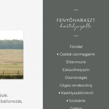
Főoldal
Családi csomagjaink
Éttermünk
Esküvőhelyszín
Disznóvágás
Céges rendezvény
Kastélyszállónkról
ézik.
Szobáink
 ballonozás,
Galéria