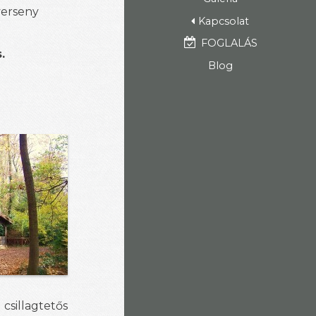
verseny
Kapcsolat
FOGLALÁS
.
Blog
sillagtetős