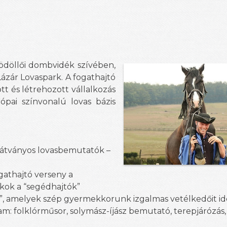
gödöllői dombvidék szívében,
ázár Lovaspark. A fogathajtó
t és létrehozott vállalkozás
ópai színvonalú lovas bázis
látványos lovasbemutatók –
gathajtó verseny a
okok a “segédhajtók”
k”, amelyek szép gyermekkorunk izgalmas vetélkedőit id
: folklórműsor, solymász-íjász bemutató, terepjárózás,