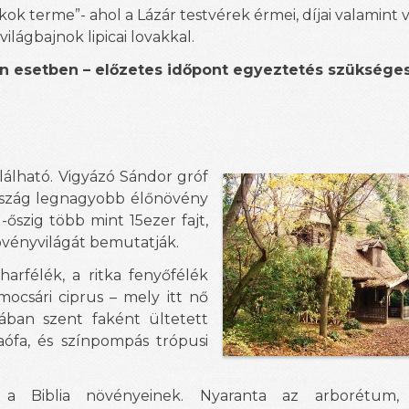
kok terme”- ahol a Lázár testvérek érmei, díjai valamint 
ilágbajnok lipicai lovakkal.
n esetben – előzetes időpont egyeztetés szükséges
lálható. Vigyázó Sándor gróf
ország legnagyobb élőnövény
őszig több mint 15ezer fajt,
növényvilágát bemutatják.
harfélék, a ritka fenyőfélék
ocsári ciprus – mely itt nő
ában szent faként ültetett
aófa, és színpompás trópusi
 a Biblia növényeinek. Nyaranta az arborétum, c