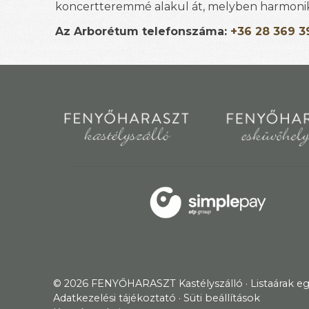
koncertteremmé alakul át, melyben harmonik
Az Arborétum telefonszáma:
+36 28 369 3
© 2026 FENYŐHARASZT Kastélyszálló
Listaárak e
Adatkezelési tájékoztató
Süti beállítások