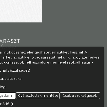
 működéshez elengedhetetlen sütiket használ. A
s marketing sütik elfogadása segít nekünk, hogy személyre
atokkal és jobb felhasználói élménnyel szolgálhassunk.
nális (szükséges)
ai, statisztikai
ing
ogadom
Kiválasztottak mentése
Csak a szükségesek
esszum
máció