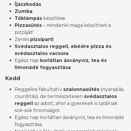
Íjászkodás
Zumba
Töklámpás
készítése
Pizzasütés
– mindenki maga készítheti a
pizzáját!
Zenés
pizsiparti
Svédasztalos reggeli, ebédre pizza és
svédasztalos vacsora
Egész nap
korlátlan ásványvíz, tea és
limonádé fogyasztása
Kedd
Reggelire fakultatív
szalonnasütés
(nyársalás,
csurdítás), de természetesen
svédasztalos
reggeli
az adott, ahol a gyerekek is találnak
sok-sok finomságot
Egész nap korlátlan ásványvíz, tea és limonádé
fogyasztása