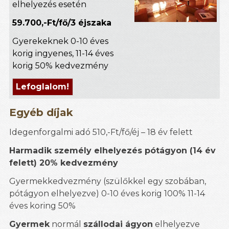
elhelyezés esetén
59.700,-Ft/fő/3 éjszaka
Gyerekeknek 0-10 éves
korig ingyenes, 11-14 éves
korig 50% kedvezmény
Lefoglalom!
Egyéb díjak
Idegenforgalmi adó 510,-Ft/fő/éj – 18 év felett
Harmadik személy elhelyezés pótágyon (14 év
felett) 20% kedvezmény
Gyermekkedvezmény (szülőkkel egy szobában,
pótágyon elhelyezve) 0-10 éves korig 100% 11-14
éves koring 50%
Gyermek
normál
szállodai ágyon
elhelyezve