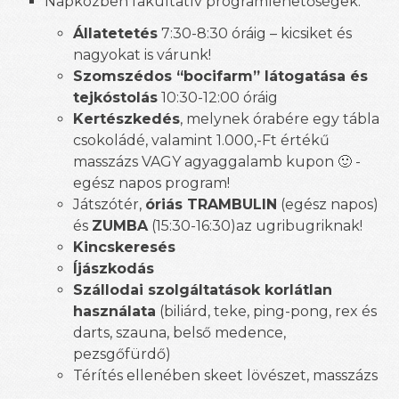
Napközben fakultatív programlehetőségek:
Állatetetés
7:30-8:30 óráig – kicsiket és
nagyokat is várunk!
Szomszédos “bocifarm” látogatása és
tejkóstolás
10:30-12:00 óráig
Kertészkedés
, melynek órabére egy tábla
csokoládé, valamint 1.000,-Ft értékű
masszázs VAGY agyaggalamb kupon 🙂 -
egész napos program!
Játszótér,
óriás TRAMBULIN
(egész napos)
és
ZUMBA
(15:30-16:30)az ugribugriknak!
Kincskeresés
Íjászkodás
Szállodai szolgáltatások korlátlan
használata
(biliárd, teke, ping-pong, rex és
darts, szauna, belső medence,
pezsgőfürdő)
Térítés ellenében skeet lövészet, masszázs