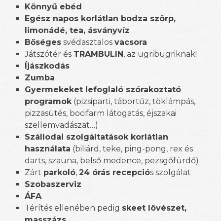
Könnyű ebéd
Egész napos korlátlan bodza szörp,
limonádé, tea, ásványvíz
Bőséges
svédasztalos
vacsora
Játszótér és
TRAMBULIN
, az ugribugriknak!
Íjászkodás
Zumba
Gyermekeket lefoglaló szórakoztató
programok
(pizsiparti, tábortűz, töklámpás,
pizzasütés, bocifarm látogatás, éjszakai
szellemvadászat…)
Szállodai szolgáltatások korlátlan
használata
(biliárd, teke, ping-pong, rex és
darts, szauna, belső medence, pezsgőfürdő)
Zárt
parkoló
,
24 órás recepció
s szolgálat
Szobaszerviz
ÁFA
Térítés ellenében pedig
skeet lövészet,
masszázs