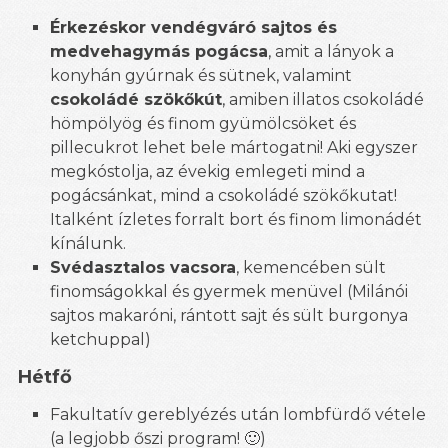
Érkezéskor vendégváró sajtos és
medvehagymás pogácsa
, amit a lányok a
konyhán gyúrnak és sütnek, valamint
csokoládé szökőkút
, amiben illatos csokoládé
hömpölyög és finom gyümölcsöket és
pillecukrot lehet bele mártogatni! Aki egyszer
megkóstolja, az évekig emlegeti mind a
pogácsánkat, mind a csokoládé szökőkutat!
Italként ízletes forralt bort és finom limonádét
kínálunk.
Svédasztalos vacsora
, kemencében sült
finomságokkal és gyermek menüvel (Milánói
sajtos makaróni, rántott sajt és sült burgonya
ketchuppal)
Hétfő
Fakultatív gereblyézés után lombfürdő vétele
(a legjobb őszi program! 🙂)