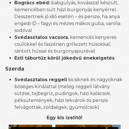
Bogrács ebéd:
babgulyás, kovásszal készült,
kemencében sült házi burgonyás kenyérrel.
Desszertnek jó idő esetén – és persze, ha anya
engedi 🙂 – fagyi és mézes mákos guba, vanília
sodóval
Svédasztalos vacsora
, kemencés kenyeres
csülökkel és faszénen grillezett húsokkal,
rántott hússal és burgonyapürével
Esti tábortűz körül jókedvű énekelgetés
Szerda
Svédasztalos reggeli
kicsiknek és nagyoknak
bőséges kínálattal (meleg reggeli látvány
sütése, tejbegríz, pudingok, házi kalácsok,
péksütemények, házi lekvárok és persze
felvágottak, zöldségek, gyümölcsök)
Egy kis ízelítő!