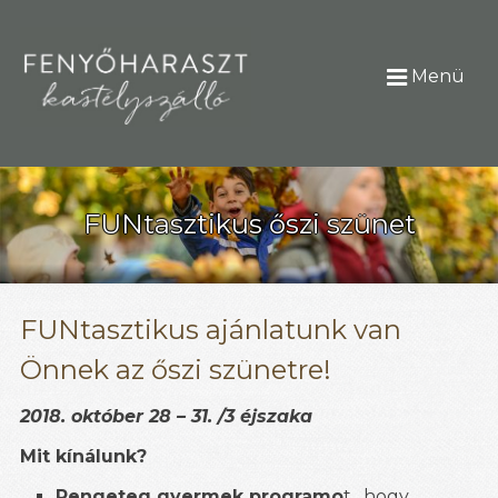
Menü
FUNtasztikus őszi szünet
FUNtasztikus ajánlatunk van
Önnek az őszi szünetre!
2018. október 28 – 31. /3 éjszaka
Mit kínálunk?
Rengeteg gyermek programo
t, hogy