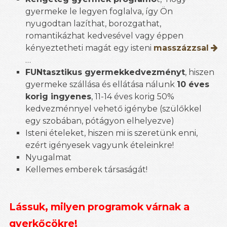
gyermeke le legyen foglalva, így Ön
nyugodtan lazíthat, borozgathat,
romantikázhat kedvesével vagy éppen
kényeztetheti magát egy isteni
masszázzsal
…
FUNtasztikus gyermekkedvezményt
, hiszen
gyermeke szállása és ellátása nálunk
10 éves
korig ingyenes
, 11-14 éves korig 50%
kedvezménnyel vehető igénybe (szülőkkel
egy szobában, pótágyon elhelyezve)
Isteni ételeket, hiszen mi is szeretünk enni,
ezért igényesek vagyunk ételeinkre!
Nyugalmat
Kellemes emberek társaságát!
Lássuk, milyen programok várnak a
gyerkőcökre!