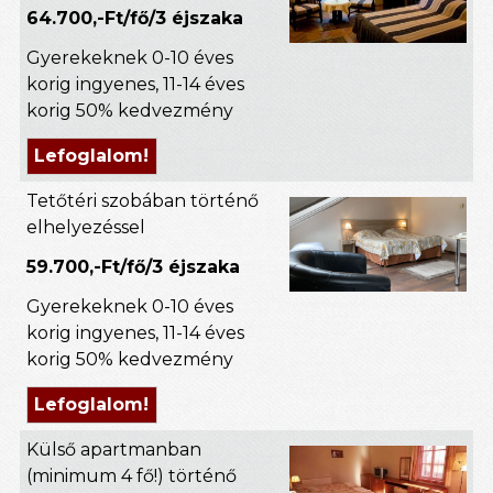
64.700,-Ft/fő/3 éjszaka
Gyerekeknek 0-10 éves
korig ingyenes, 11-14 éves
korig 50% kedvezmény
Lefoglalom!
Tetőtéri szobában történő
elhelyezéssel
59.700,-Ft/fő/3 éjszaka
Gyerekeknek 0-10 éves
korig ingyenes, 11-14 éves
korig 50% kedvezmény
Lefoglalom!
Külső apartmanban
(minimum 4 fő!) történő