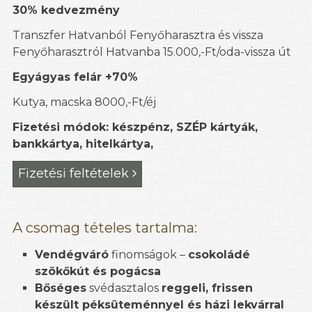
30% kedvezmény
Transzfer Hatvanból Fenyőharasztra és vissza
Fenyőharasztról Hatvanba 15.000,-Ft/oda-vissza út
Egyágyas felár +70%
Kutya, macska 8000,-Ft/éj
Fizetési módok: készpénz, SZÉP kártyák,
bankkártya, hitelkártya,
Fizetési feltételek

A csomag tételes tartalma:
Vendégváró
finomságok –
csokoládé
szökőkút és pogácsa
Bőséges
svédasztalos
reggeli, frissen
készült péksüteménnyel és házi lekvárral