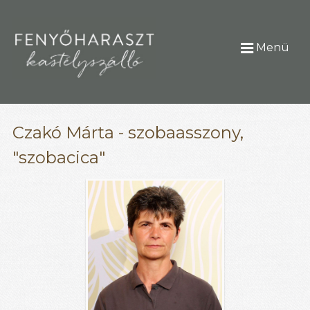
Menü
Czakó Márta - szobaasszony,
"szobacica"