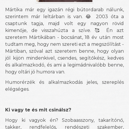
Mártika már egy igazán régi bútordarab nálunk,
szerintem már leltárban is van.
😂 2003 óta a
csaptunk tagja, majd volt egy nagyon rövid
kimenője, de visszahúzta a szíve.
Én azt
🥰
szeretem Mártikában - bocsánat, 18 év után most
tudtam meg, hogy nem szereti ezt a megszólítást -
Mártiban, szóval azt szeretem benne, hogy olyan
jól kijön mindenkivel, csendes, segítőkész, kedves
és alkalmazkodó, és ami a legimádnivalóbb benne,
hogy oltári jó humora van.
Humorérzék és alkalmazkodás jeles, szereplés
elégséges.
Ki vagy te és mit csinálsz?
Hogy ki vagyok én? Szobaasszony, takarítónő,
takker, rendfelelős, rendészeti szakember,