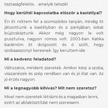
tisztaságfelelős…
amelyik tetszik!
Hogy kerültél kapcsolatba először a kastéllyal?
Én itt nőttem fel a szomszédos tanyán, mindig itt
játszottunk a kastélyban és a parkjában, s
okat
bújócskáztunk.
Akkor még nagyon le volt
pusztulva, nagyon romos volt. 2003-ban Katika
barátnőm itt dolgozott és ő szólt, hogy
szobaasszonyt keresnek. Így kerültem ide.
Mi a kedvenc feladatod?
Változatos, mindent szeretek. Amikor kész a szoba,
visszanézek és szép rendben van és jó illat van. Az
jó érzés nagyon.
Mi a legnagyobb kihívás? Mit nem szeretsz?
Mivel nem szeretek létrázni és a magasban lenni,
ezért az ablaktisztítást nem szeressem.