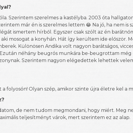
lyal?
óla. Szerintem szerelmes a kastélyba. 2003 óta hallgato
szerintem már én is szerelmes lettem
Na jó, ha nem is 
😂
égát ismertem hírből. Egyszer csak szólt az én barátnő
e, aki mosogat a konyhán. Hát így kerültem ide először. 
mberek. Különösen Andika volt nagyon barátságos, vicces
k. Ezután néhány beugrós munkára be-beugrottam még 
sszonynak. Szerintem nagyon elégedettek lehettek velem
 a folyosón! Olyan szép, amikor szinte újra életre kel a 
z?
ladatom, de nem tudom megmondani, hogy miért. Meg 
ximális teljesítményt várok, mert szerintem ez az alap.