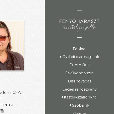
Főoldal
Családi csomagjaink
Éttermünk
Esküvőhelyszín
Disznóvágás
Céges rendezvény
badom!
Az
😉
Kastélyszállónkról
a
retem a
Szobáink
!
🥰
Galéria