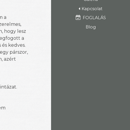
Kapcsolat
m a
FOGLALÁS
szerelmes,
Blog
m, hogy lesz
Megfogott a
 és kedves.
egy párszor,
, azért
mintázat.
nem