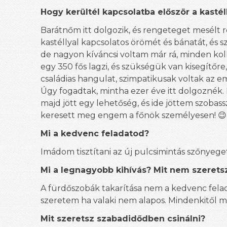
Hogy kerültél kapcsolatba először a kastél
Barátnőm itt dolgozik, és rengeteget mesélt r
kastéllyal kapcsolatos örömét és bánatát, és 
de nagyon kíváncsi voltam már rá, minden koll
egy 350 fős lagzi, és szükségük van kisegítőr
családias hangulat, szimpatikusak voltak az e
Úgy fogadtak, mintha ezer éve itt dolgozné
majd jött egy lehetőség, és ide jöttem szoba
keresett meg engem a főnök személyesen!
😉
Mi a kedvenc feladatod?
Imádom tisztítani az új pulcsimintás szőnyeget
Mi a legnagyobb kihívás? Mit nem szerets
A fürdőszobák takarítása nem a kedvenc fe
szeretem ha valaki nem alapos. Mindenkitől ma
Mit szeretsz szabadidődben csinálni?