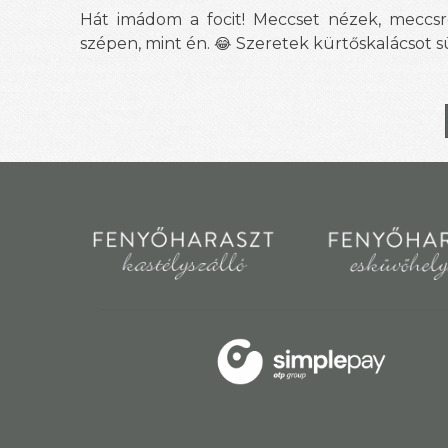
Hát imádom a focit! Meccset nézek, meccsre
szépen, mint én.
Szeretek kürtőskalácsot sü
😂