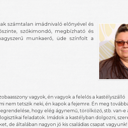
ak számtalan imádnivaló előnyével és
őszinte, szókimondó, megbízható és
agyszerű munkaerő, üde színfolt a
obaasszony vagyok, én vagyok a felelős a kastélyszálló
lami nem tetszik neki, én kapok a fejemre. Én meg továb
egrendelése, hogy elég ágynemű, törölköző, stb. van-e 
ogisztikai feladatok. Imádok a kastélyban dolgozni, sze
ket, de általában nagyon jó kis családias csapat vagyunk