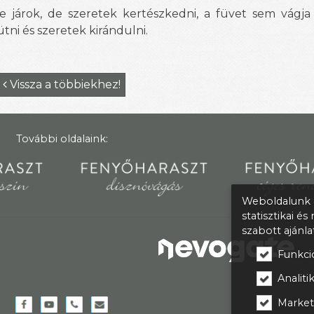
 járok, de szeretek kertészkedni, a füvet sem vágja
tni és szeretek kirándulni.
Vissza a többiekhez!

További oldalaink:
Weboldalunk a
statisztikai é
szabott ajánl
Funkcio
Analitik
Market