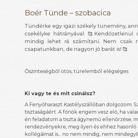
Boér Tünde – szobacica
Tündérke egy igazi székely tünemény, ann
csekélyke hátrányával.
Kendőzetlenül 
🥰
mindig lehet rá számítani. Nem csak n
csapatunkban, de nagyon jó barát is!
🥰
Őszinteségből ötös, türelemből elégséges
Ki vagy te és mit csinálsz?
A Fenyőharaszt Kastélyszállóban dolgozom. Sz
tisztaságáért. A főnök engem vesz elő, ha va
én feladatom a tiszta ágynemű ellenőrzése, m
rendezvényekre, meg ilyen és ehhez hasonló l
kollégáimat is... no nem mindig, nem mindegyi