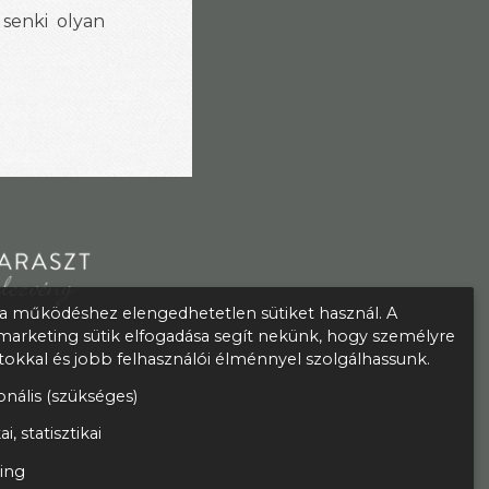
 senki olyan
 működéshez elengedhetetlen sütiket használ. A
s marketing sütik elfogadása segít nekünk, hogy személyre
atokkal és jobb felhasználói élménnyel szolgálhassunk.
nális (szükséges)
ai, statisztikai
ing